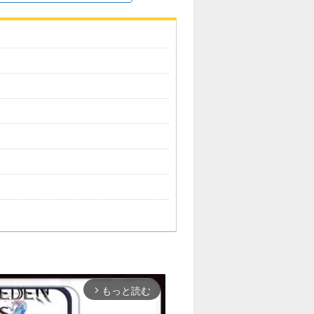
もっと読む
arrow_forward_ios