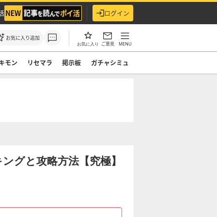
活
ログイン
お気に入り追加
ご意見
MENU
お気に入り
キモン
リセマラ
掲示板
ガチャシミュ
キングと攻略方法【究極】