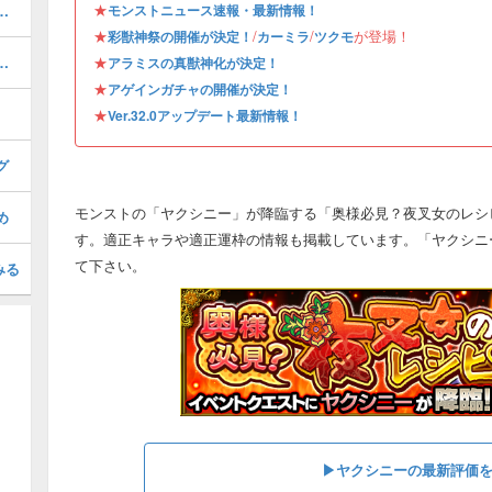
★
めのわくわくの実｜どっちが強い？
モンストニュース速報・最新情報！
★
/
/
が登場！
彩獣神祭の開催が決定！
カーミラ
ツクモ
べき？おすすめのガチャと注意点
★
アラミスの真獣神化が決定！
★
アゲインガチャの開催が決定！
★
Ver.32.0アップデート最新情報！
グ
モンストの「ヤクシニー」が降臨する「奥様必見？夜叉女のレシピ
め
す。適正キャラや適正運枠の情報も掲載しています。「ヤクシニ
て下さい。
みる
▶ヤクシニーの最新評価