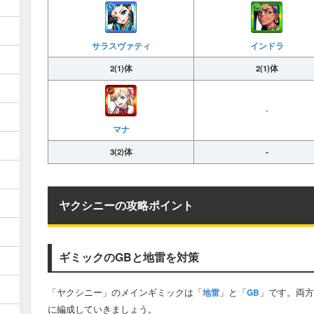
サラスヴァティ
インドラ
2(1)体
2(1)体
-
マナ
3(2)体
-
ヤクシニーの攻略ポイント
ギミックのGBと地雷を対策
「ヤクシニー」のメインギミックは「
」と「
」です。両方
地雷
GB
に編成していきましょう。