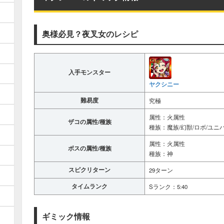
奥様必見？夜叉女のレシピ
入手モンスター
ヤクシニー
難易度
究極
属性：火属性
ザコの属性/種族
種族：魔族/幻獣/ロボ/ユニ
属性：火属性
ボスの属性/種族
種族：神
スピクリターン
29ターン
タイムランク
Sランク：5:40
ギミック情報