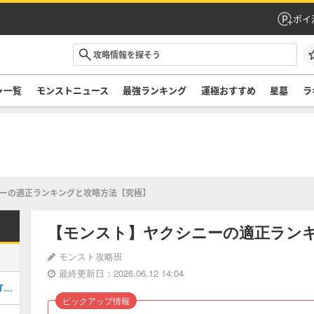
ポイ
ャ一覧
モンストニュース
最強ランキング
運極おすすめ
星墓
ラ
ーの適正ランキングと攻略方法【究極】
【モンスト】ヤクシニーの適正ラン
モンスト攻略班
最終更新日：2026.06.12 14:04
最強キャラランキングTOP30｜最新版Tier
ピックアップ情報