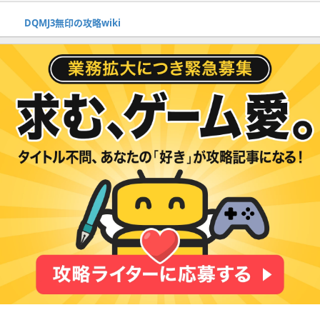
DQMJ3無印の攻略wiki