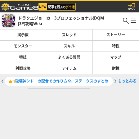
ドラクエジョーカー3プロフェッショナル(DQM
J3P)攻略Wiki
掲示板
スレッド
ストーリー
モンスター
スキル
特性
特技
よくある質問
マップ
対戦攻略
アイテム
耐性
破壊神シドーの配合での作り方や、ステータスのまとめ
もっとみる
キングヒ
1
2