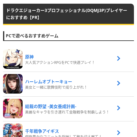
ドラクエジョーカー3プロフェッショナル(DQMJ3P)プレイヤー
におすすめ【PR】
PCで遊べるおすすめゲーム
原神
大人気アクションRPGをPCで快適プレイ！
ハーレムオブトーキョー
美女と一緒に歌舞伎町で成り上がれ！
総裁の野望 -美女養成計画-
美麗なキャラを引き連れて金融戦争を制覇しよう！
千年戦争アイギス
個性豊かなユニットを指揮して敵を迎え撃て！