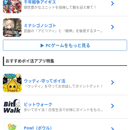
千年戦争アイギス
個性豊かなユニットを指揮して敵を迎え撃て！
ミナシゴノシゴト
武器の『アビリティ』と『戦神』を駆使するターン制コマンドバトルRPG！
PCゲームをもっと見る
おすすめポイ活アプリ特集
ウッディ‐守ってポイ活
「ウッディ」を守ってお世話してポイントゲット！
ビットウォーク
歩いてポイ活！日常生活でお得にポイントをもらおう
Powl（ポウル）