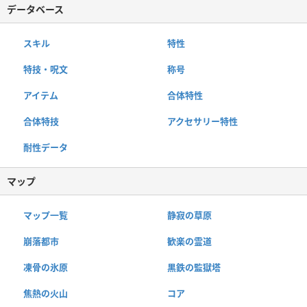
データベース
スキル
特性
特技・呪文
称号
アイテム
合体特性
合体特技
アクセサリー特性
耐性データ
マップ
マップ一覧
静寂の草原
崩落都市
歓楽の霊道
凍骨の氷原
黒鉄の監獄塔
焦熱の火山
コア