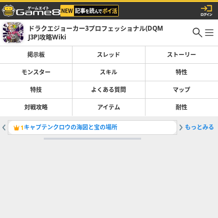
ドラクエジョーカー3プロフェッショナル(DQM
J3P)攻略Wiki
掲示板
スレッド
ストーリー
モンスター
スキル
特性
特技
よくある質問
マップ
対戦攻略
アイテム
耐性
キャプテンクロウの海図と宝の場所
もっとみる
プレゼン
1
2