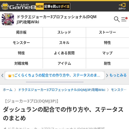
ドラクエジョーカー3プロフェッショナル(DQM
J3P)攻略Wiki
掲示板
スレッド
ストーリー
モンスター
スキル
特性
特技
よくある質問
マップ
対戦攻略
アイテム
耐性
ごくらくちょうの配合での作り方や、ステータスのまとめ
もっとみる
アスタロ
1
2
ホーム
ドラクエジョーカー3プロフェッショナル(DQMJ3P)攻略Wiki
モンスター
【ジョーカー3プロ(DQMJ3P)】
ダッシュランの配合での作り方や、ステータス
のまとめ