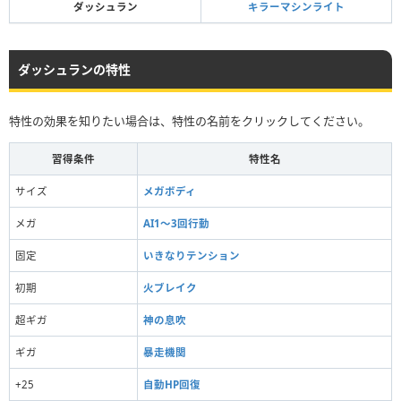
ダッシュラン
キラーマシンライト
ダッシュランの特性
特性の効果を知りたい場合は、特性の名前をクリックしてください。
習得条件
特性名
サイズ
メガボディ
メガ
AI1～3回行動
固定
いきなりテンション
初期
火ブレイク
超ギガ
神の息吹
ギガ
暴走機関
+25
自動HP回復