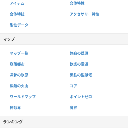
アイテム
合体特性
合体特技
アクセサリー特性
耐性データ
マップ
マップ一覧
静寂の草原
崩落都市
歓楽の霊道
凍骨の氷原
黒鉄の監獄塔
焦熱の火山
コア
ワールドマップ
ポイントゼロ
神獣界
魔界
ランキング