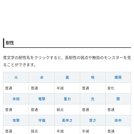
耐性
青文字の耐性名をクリックすると、各耐性の弱点や無効のモンスターを見
ることができます。
火
水
風
地
爆発
普通
普通
半減
普通
変化
氷結
電撃
重力
光
闇
普通
普通
弱点
普通
普通
攻撃
守備
素早さ
賢さ
命中
普通
弱点
半減
半減
普通