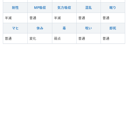
耐性
MP吸収
気力吸収
混乱
眠り
半減
普通
半減
普通
普通
マヒ
休み
毒
呪い
即死
普通
変化
弱点
普通
普通