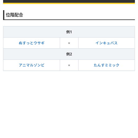
位階配合
例1
ぬすっとウサギ
×
インキュバス
例2
アニマルゾンビ
×
たんすミミック