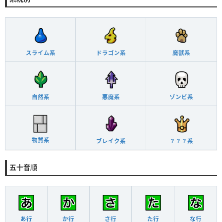
スライム系
ドラゴン系
魔獣系
自然系
悪魔系
ゾンビ系
物質系
ブレイク系
？？？系
五十音順
あ行
か行
さ行
た行
な行