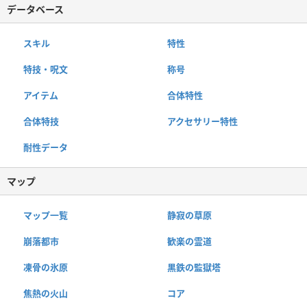
データベース
スキル
特性
特技・呪文
称号
アイテム
合体特性
合体特技
アクセサリー特性
耐性データ
マップ
マップ一覧
静寂の草原
崩落都市
歓楽の霊道
凍骨の氷原
黒鉄の監獄塔
焦熱の火山
コア