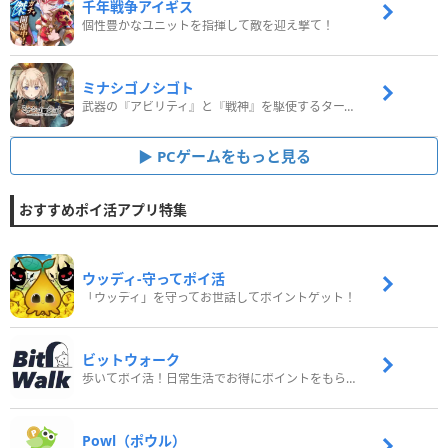
千年戦争アイギス
個性豊かなユニットを指揮して敵を迎え撃て！
ミナシゴノシゴト
武器の『アビリティ』と『戦神』を駆使するターン制コマンドバトルRPG！
PCゲームをもっと見る
おすすめポイ活アプリ特集
ウッディ‐守ってポイ活
「ウッディ」を守ってお世話してポイントゲット！
ビットウォーク
歩いてポイ活！日常生活でお得にポイントをもらおう
Powl（ポウル）