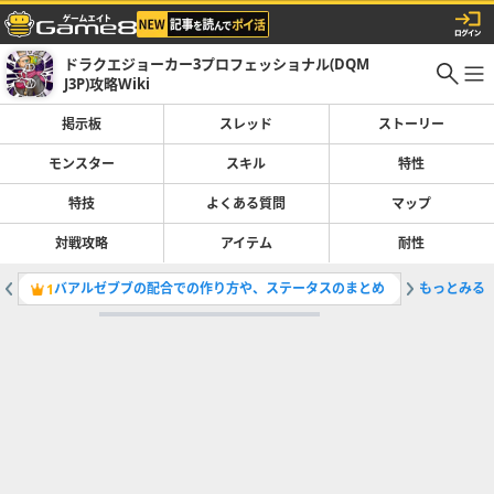
ドラクエジョーカー3プロフェッショナル(DQM
J3P)攻略Wiki
掲示板
スレッド
ストーリー
モンスター
スキル
特性
特技
よくある質問
マップ
対戦攻略
アイテム
耐性
バアルゼブブの配合での作り方や、ステータスのまとめ
もっとみる
ギガデー
1
2