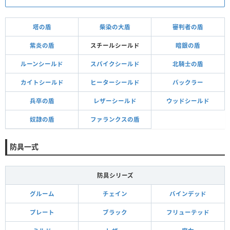
塔の盾
柴染の大盾
審判者の盾
紫炎の盾
スチールシールド
暗銀の盾
ルーンシールド
スパイクシールド
北騎士の盾
カイトシールド
ヒーターシールド
バックラー
兵卒の盾
レザーシールド
ウッドシールド
奴隷の盾
ファランクスの盾
防具一式
防具シリーズ
グルーム
チェイン
バインデッド
プレート
ブラック
フリューテッド