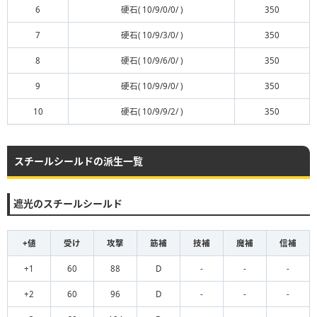
6
硬石( 10/9/0/0/ )
350
7
硬石( 10/9/3/0/ )
350
8
硬石( 10/9/6/0/ )
350
9
硬石( 10/9/9/0/ )
350
10
硬石( 10/9/9/2/ )
350
スチールシールドの派生一覧
遮光のスチールシールド
+値
受け
攻撃
筋補
技補
魔補
信補
+1
60
88
D
-
-
-
+2
60
96
D
-
-
-