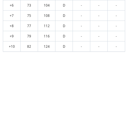
+6
73
104
D
-
-
-
+7
75
108
D
-
-
-
+8
77
112
D
-
-
-
+9
79
116
D
-
-
-
+10
82
124
D
-
-
-