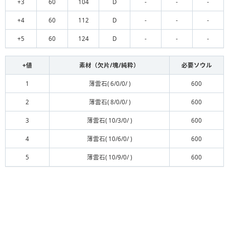
+3
60
104
D
-
-
-
+4
60
112
D
-
-
-
+5
60
124
D
-
-
-
+値
素材（欠片/塊/純粋）
必要ソウル
1
薄雲石( 6/0/0/ )
600
2
薄雲石( 8/0/0/ )
600
3
薄雲石( 10/3/0/ )
600
4
薄雲石( 10/6/0/ )
600
5
薄雲石( 10/9/0/ )
600