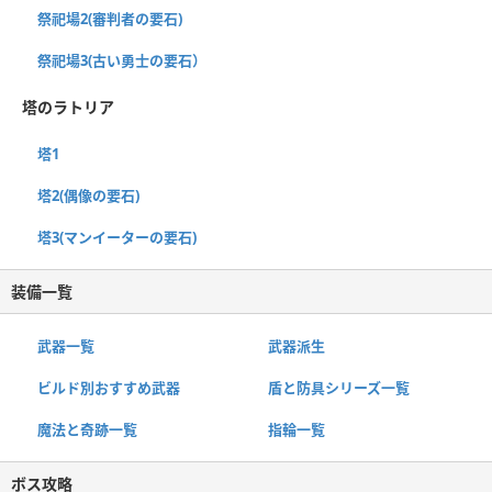
祭祀場2(審判者の要石)
祭祀場3(古い勇士の要石）
塔のラトリア
塔1
塔2(偶像の要石)
塔3(マンイーターの要石)
装備一覧
武器一覧
武器派生
ビルド別おすすめ武器
盾と防具シリーズ一覧
魔法と奇跡一覧
指輪一覧
ボス攻略