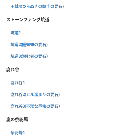
王城4(つらぬきの騎士の要石)
ストーンファング坑道
坑道1
坑道2(鎧蜘蛛の要石)
坑道3(潜む者の要石）
腐れ谷
腐れ谷1
腐れ谷2(ヒル溜まりの要石)
腐れ谷3(不潔な巨像の要石）
嵐の祭祀場
祭祀場1