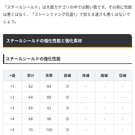
「スチールシールド」は大盾カテゴリの中では軽い盾です。その割に性能
は悪くはなく、「ストーンファング坑道1」で拾える速さも悪くはないで
しょう。
スチールシールドの強化性能と強化素材
スチールシールドの強化性能
+値
受け
攻撃
筋補
技補
魔補
信補
+1
62
84
D
-
-
-
+2
64
88
D
-
-
-
+3
65
92
D
-
-
-
+4
68
96
D
-
-
-
+5
70
100
D
-
-
-