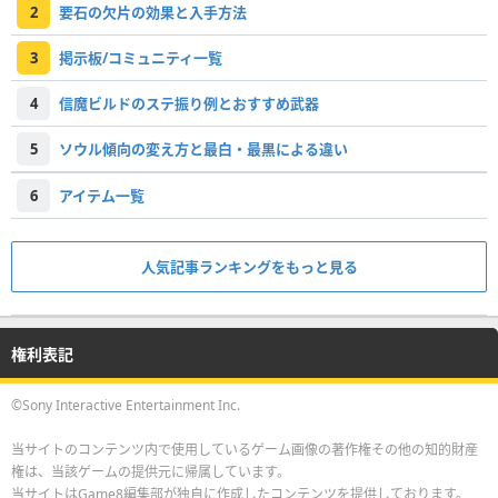
2
要石の欠片の効果と入手方法
3
掲示板/コミュニティ一覧
4
信魔ビルドのステ振り例とおすすめ武器
5
ソウル傾向の変え方と最白・最黒による違い
6
アイテム一覧
人気記事ランキングをもっと見る
権利表記
©Sony Interactive Entertainment Inc.
当サイトのコンテンツ内で使用しているゲーム画像の著作権その他の知的財産
権は、当該ゲームの提供元に帰属しています。
当サイトはGame8編集部が独自に作成したコンテンツを提供しております。