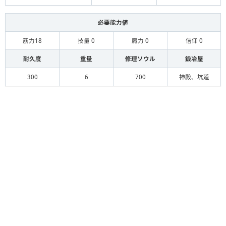
必要能力値
筋力18
技量 0
魔力 0
信仰 0
耐久度
重量
修理ソウル
鍛冶屋
300
6
700
神殿、坑道