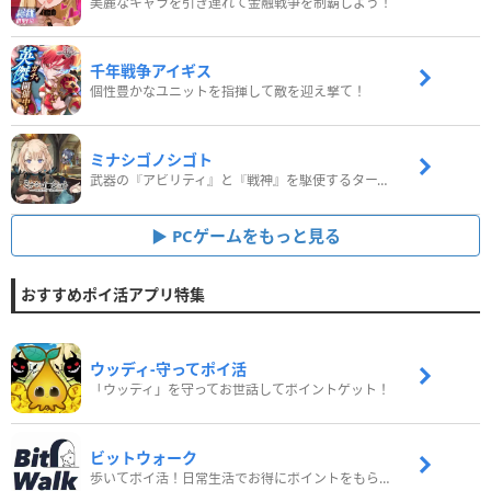
美麗なキャラを引き連れて金融戦争を制覇しよう！
千年戦争アイギス
個性豊かなユニットを指揮して敵を迎え撃て！
ミナシゴノシゴト
武器の『アビリティ』と『戦神』を駆使するターン制コマンドバトルRPG！
PCゲームをもっと見る
おすすめポイ活アプリ特集
ウッディ‐守ってポイ活
「ウッディ」を守ってお世話してポイントゲット！
ビットウォーク
歩いてポイ活！日常生活でお得にポイントをもらおう