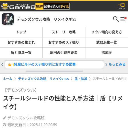
デモンズソウル攻略｜リメイク/PS5
トップ
ストーリー攻略
ソウル傾向の変え方
おすすめの生まれ
おすすめのステ振り
武器派生一覧
盾と防具一覧
周回の引継ぎ要素
掲示板
純魔ビルドのステ振り例とおすすめ武器
もっとみる
小ネタ・
1
2
ホーム
デモンズソウル攻略｜リメイク/PS5
盾・防具
スチールシールドの性能
【デモンズソウル】
スチールシールドの性能と入手方法｜盾【リメ
イク】
デモンズソウル攻略班
最終更新日：2025.11.20 20:59