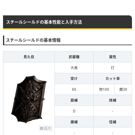
スチールシールドの基本性能と入手方法
スチールシールドの基本情報
見た目
武器種
属性
大盾
打
受け
カット率
60
物100
魔30
筋補
技補
D
-
魔補
信補
拡大
-
-