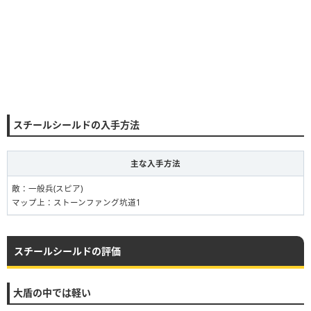
スチールシールドの入手方法
主な入手方法
敵：一般兵(スピア)
マップ上：ストーンファング坑道1
スチールシールドの評価
大盾の中では軽い