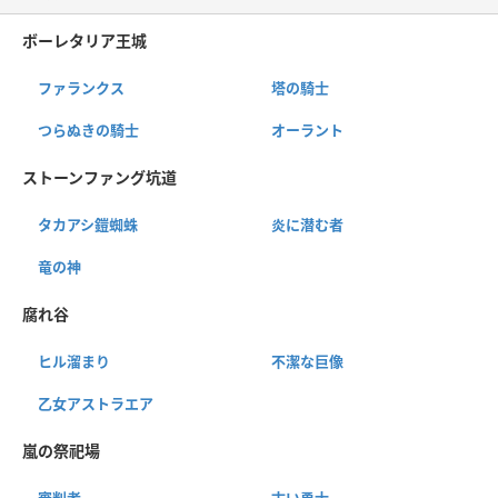
ボーレタリア王城
ファランクス
塔の騎士
つらぬきの騎士
オーラント
ストーンファング坑道
タカアシ鎧蜘蛛
炎に潜む者
竜の神
腐れ谷
ヒル溜まり
不潔な巨像
乙女アストラエア
嵐の祭祀場
審判者
古い勇士