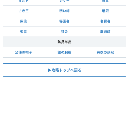
ミルド
レザー
魔女
古き王
呪い師
暗銀
柴染
秘匿者
老賢者
聖者
貧金
魔術師
防具単品
公使の帽子
銀の腕輪
黄衣の頭冠
▶攻略トップへ戻る