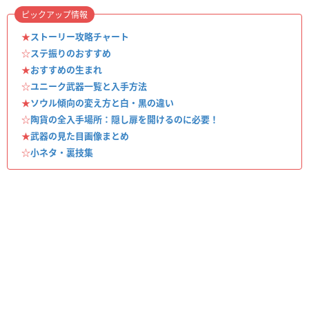
ピックアップ情報
★
ストーリー攻略チャート
☆
ステ振りのおすすめ
★
おすすめの生まれ
☆
ユニーク武器一覧と入手方法
★
ソウル傾向の変え方と白・黒の違い
☆
陶貨の全入手場所：隠し扉を開けるのに必要！
★
武器の見た目画像まとめ
☆
小ネタ・裏技集