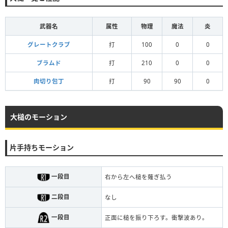
武器名
属性
物理
魔法
炎
グレートクラブ
打
100
0
0
ブラムド
打
210
0
0
肉切り包丁
打
90
90
0
大槌のモーション
片手持ちモーション
一段目
右から左へ槌を薙ぎ払う
二段目
なし
一段目
正面に槌を振り下ろす。衝撃波あり。