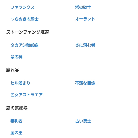
ファランクス
塔の騎士
つらぬきの騎士
オーラント
ストーンファング坑道
タカアシ鎧蜘蛛
炎に潜む者
竜の神
腐れ谷
ヒル溜まり
不潔な巨像
乙女アストラエア
嵐の祭祀場
審判者
古い勇士
嵐の王