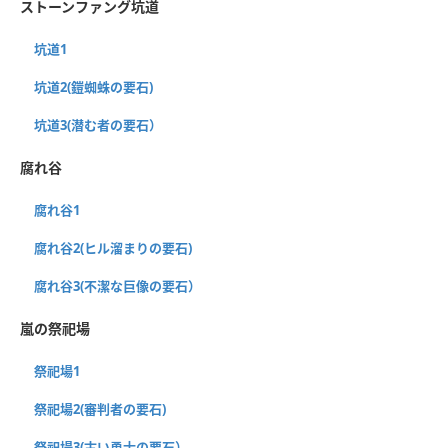
ストーンファング坑道
坑道1
坑道2(鎧蜘蛛の要石)
坑道3(潜む者の要石）
腐れ谷
腐れ谷1
腐れ谷2(ヒル溜まりの要石)
腐れ谷3(不潔な巨像の要石）
嵐の祭祀場
祭祀場1
祭祀場2(審判者の要石)
祭祀場3(古い勇士の要石）