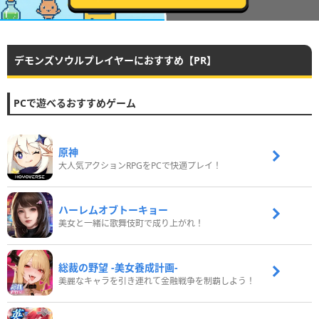
デモンズソウルプレイヤーにおすすめ【PR】
PCで遊べるおすすめゲーム
原神
大人気アクションRPGをPCで快適プレイ！
ハーレムオブトーキョー
美女と一緒に歌舞伎町で成り上がれ！
総裁の野望 -美女養成計画-
美麗なキャラを引き連れて金融戦争を制覇しよう！