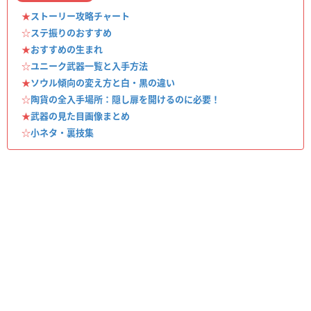
★
ストーリー攻略チャート
☆
ステ振りのおすすめ
★
おすすめの生まれ
☆
ユニーク武器一覧と入手方法
★
ソウル傾向の変え方と白・黒の違い
☆
陶貨の全入手場所：隠し扉を開けるのに必要！
★
武器の見た目画像まとめ
☆
小ネタ・裏技集