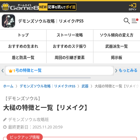
デモンズソウル攻略｜リメイク/PS5
トップ
ストーリー攻略
ソウル傾向の変え方
おすすめの生まれ
おすすめのステ振り
武器派生一覧
盾と防具一覧
周回の引継ぎ要素
掲示板
弓の特徴と一覧
もっとみる
ユニーク
1
2
ホーム
デモンズソウル攻略｜リメイク/PS5
武器
大槌の特徴と一覧【リメイク
【デモンズソウル】
大槌の特徴と一覧【リメイク】
デモンズソウル攻略班
最終更新日：2025.11.20 20:59
ピックアップ情報