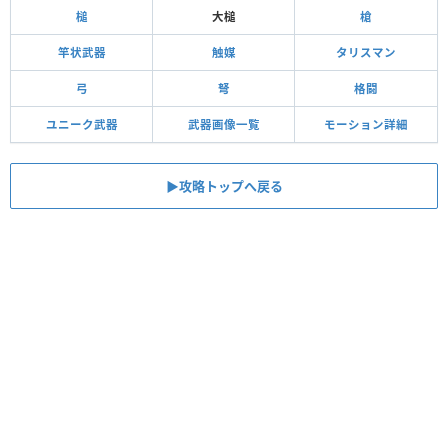
槌
大槌
槍
竿状武器
触媒
タリスマン
弓
弩
格闘
ユニーク武器
武器画像一覧
モーション詳細
▶攻略トップへ戻る