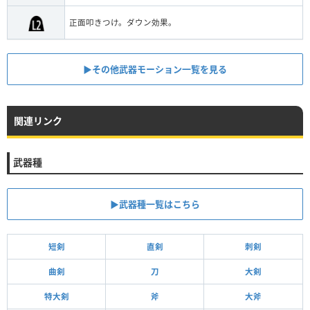
正面叩きつけ。ダウン効果。
▶その他武器モーション一覧を見る
関連リンク
武器種
▶武器種一覧はこちら
短剣
直剣
刺剣
曲剣
刀
大剣
特大剣
斧
大斧