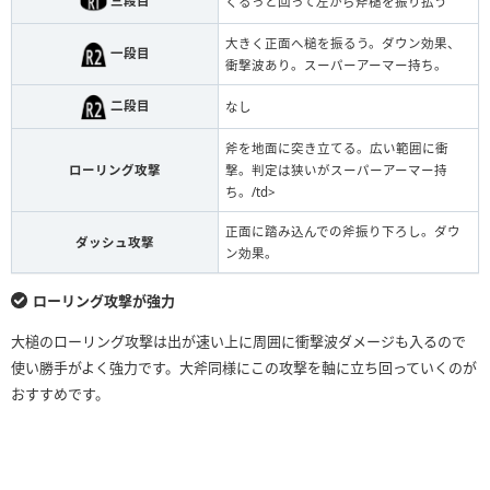
三段目
くるっと回って左から斧槌を振り払う
大きく正面へ槌を振るう。ダウン効果、
一段目
衝撃波あり。スーパーアーマー持ち。
二段目
なし
斧を地面に突き立てる。広い範囲に衝
ローリング攻撃
撃。判定は狭いがスーパーアーマー持
ち。/td>
正面に踏み込んでの斧振り下ろし。ダウ
ダッシュ攻撃
ン効果。
ローリング攻撃が強力
大槌のローリング攻撃は出が速い上に周囲に衝撃波ダメージも入るので
使い勝手がよく強力です。大斧同様にこの攻撃を軸に立ち回っていくのが
おすすめです。