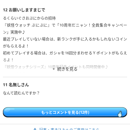
12
お願いしますまじで
るくらいぐさおぷにからの招待
『妖怪ウォッチ ぷにぷに』で「10周年だニャン！全員集合キャンペー
ン」実施中♪
最近プレイしていない場合は、新ランクが手に入るかもしれないコイン
がもらえるよ！
初めてプレイする場合は、ガシャを16回分まわせるＹポイントがもらえ
るよ！
『妖怪ウォッチシリーズ』10周年記念イベントも同時開催中♪
続きを見る
一緒に『妖怪ウォッチ ぷにぷに』で遊ぼう♪
11
名無しさん
https://ywp.page.link/tbKnGjhGEdHDqNwT9
なんて読むんですか？
※上記のURLからプレイすると、このメッセージを送った相手にプレゼン
トが届きます。2023年7月16日まで有効です。
もっとコメントを見る(12件)
記事・書き込みへのご意見はこちら