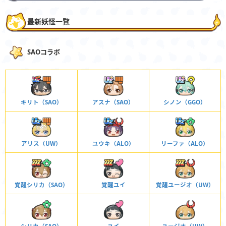
最新妖怪一覧
SAOコラボ
キリト（SAO）
アスナ（SAO）
シノン（GGO）
アリス（UW）
ユウキ（ALO）
リーファ（ALO）
覚醒シリカ（SAO）
覚醒ユイ
覚醒ユージオ（UW）