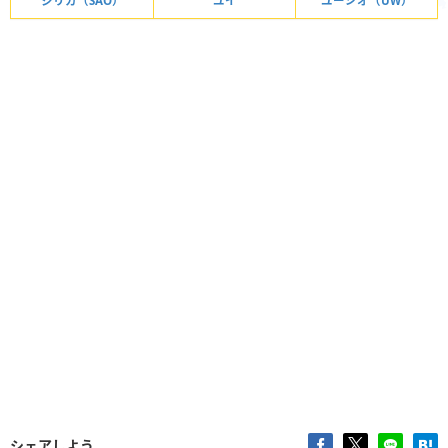
シリカ（SAO）
ユイ
ユージオ（UW）
シェアしよう