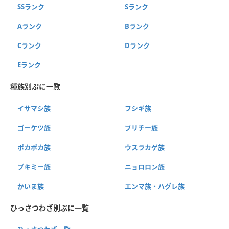
SSランク
Sランク
Aランク
Bランク
Cランク
Dランク
Eランク
種族別ぷに一覧
イサマシ族
フシギ族
ゴーケツ族
プリチー族
ポカポカ族
ウスラカゲ族
ブキミー族
ニョロロン族
かいま族
エンマ族・ハグレ族
ひっさつわざ別ぷに一覧