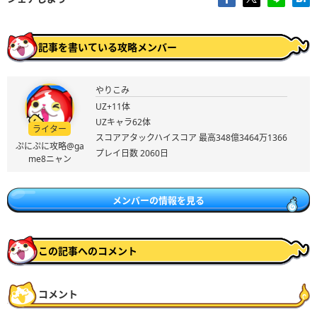
記事を書いている攻略メンバー
やりこみ
UZ+11体
UZキャラ62体
ライター
スコアアタックハイスコア 最高348億3464万1366
ぷにぷに攻略@ga
プレイ日数 2060日
me8ニャン
メンバーの情報を見る
この記事へのコメント
コメント