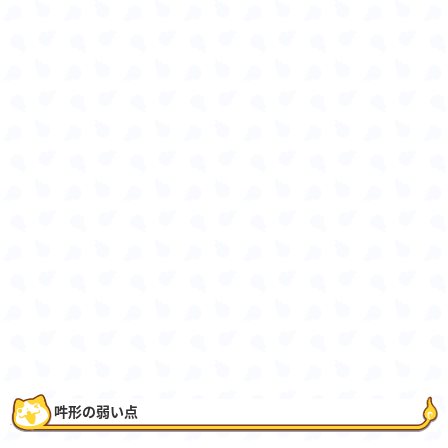
吽形の弱い点