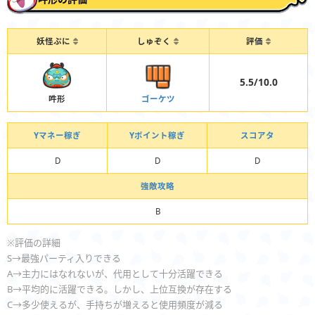
妖怪ぷに
しゅぞく
評価
5.5/10.0
吽形
ゴーケツ
Yマネー稼ぎ
Yポイント稼ぎ
スコアタ
D
D
D
強敵攻略
B
※評価の詳細
S→最強パーティ入りできる
A→主力にはなれないが、代用として十分活躍できる
B→平均的に活躍できる。しかし、上位互換が存在する
C→多少使えるが、手持ちが増えると使用頻度が減る