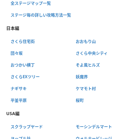
全ステージマップ一覧
ステージ毎の詳しい攻略方法一覧
日本編
さくら住宅街
おおもり山
団々坂
さくら中央シティ
おつかい横丁
そよ風ヒルズ
さくらEXツリー
妖魔界
ナギサキ
ケマモト村
平釜平原
桜町
USA編
スクラップヤード
モーシンデルマート
ヨップル社
ウォルナービレッジ