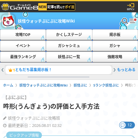
妖怪ウォッチぷにぷに攻略Wiki
攻略TOP
かくしステージ
掲示板
イベント
ガシャシミュ
ガシャ
最強ランキング
妖怪ぷに一覧
強敵攻略
ともだち募集掲示板！
もっとみる
おたすけ
1
2
ホーム
妖怪ウォッチぷにぷに攻略Wiki
妖怪ぷに
Sランク妖怪ぷに
吽形(う
【ぷにぷに】
吽形(うんぎょう)の評価と入手方法
妖怪ウォッチぷにぷに攻略班
12
最終更新日：2026.08.01 02:32
ピックアップ情報