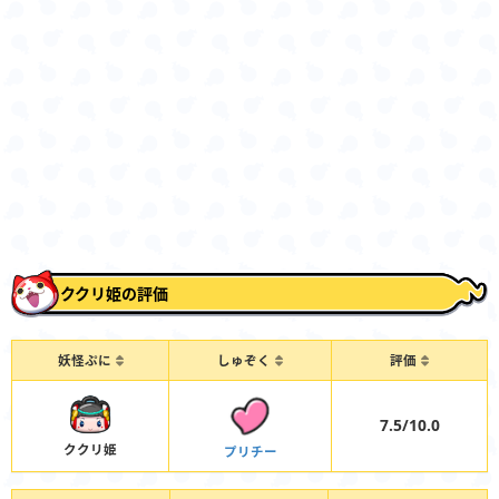
ククリ姫の評価
妖怪ぷに
しゅぞく
評価
7.5/10.0
ククリ姫
プリチー