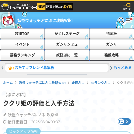
妖怪ウォッチぷにぷに攻略Wiki
攻略TOP
かくしステージ
掲示板
イベント
ガシャシミュ
ガシャ
最強ランキング
妖怪ぷに一覧
強敵攻略
おたすけフレンド募集板
もっとみる
ともだち
1
2
ホーム
妖怪ウォッチぷにぷに攻略Wiki
妖怪ぷに
SSランクぷに
ククリ姫の
【ぷにぷに】
ククリ姫の評価と入手方法
妖怪ウォッチぷにぷに攻略班
5
最終更新日：2026.08.04 00:37
ピックアップ情報