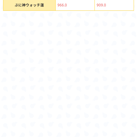
ぷに神ウォッチ蓮
966.0
909.0