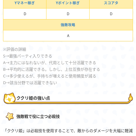
Yマネー稼ぎ
Yポイント稼ぎ
スコアタ
D
D
D
強敵攻略
A
※評価の詳細
S→最強パーティ入りできる
A→主力にはなれないが、代用として十分活躍できる
B→平均的に活躍できる。しかし、上位互換が存在する
C→多少使えるが、手持ちが増えると使用頻度が減る
D→該当分野では活躍できない
ククリ姫の強い点
強敵戦で役に立つ必殺技
「ククリ姫」は必殺技を使用することで、敵からのダメージを大幅に軽減