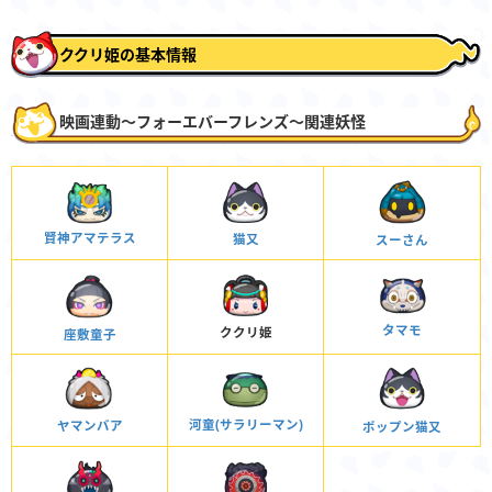
ククリ姫の基本情報
映画連動〜フォーエバーフレンズ〜関連妖怪
賢神アマテラス
猫又
スーさん
タマモ
ククリ姫
座敷童子
河童(サラリーマン)
ヤマンバア
ポップン猫又