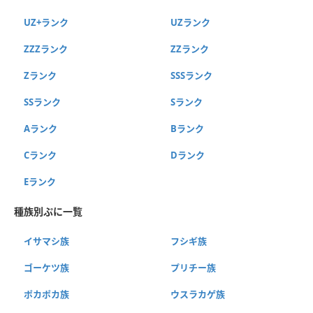
UZ+ランク
UZランク
ZZZランク
ZZランク
Zランク
SSSランク
SSランク
Sランク
Aランク
Bランク
Cランク
Dランク
Eランク
種族別ぷに一覧
イサマシ族
フシギ族
ゴーケツ族
プリチー族
ポカポカ族
ウスラカゲ族