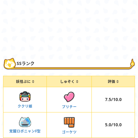
SSランク
妖怪ぷに
しゅぞく
評価
7.5/10.0
ククリ姫
プリチー
5.0/10.0
覚醒ロボニャンF型
ゴーケツ