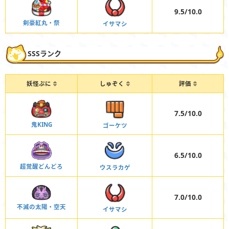
9.5/10.0
剣豪紅丸・祭
イサマシ
SSSランク
妖怪ぷに
しゅぞく
評価
7.5/10.0
鬼KING
ゴーケツ
6.5/10.0
超覚醒どんどろ
ウスラカゲ
7.0/10.0
不滅の太陽・空天
イサマシ