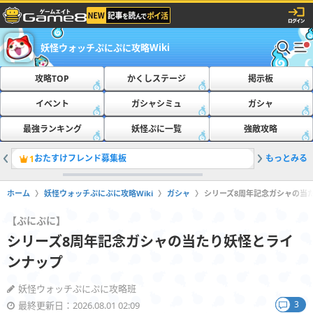
妖怪ウォッチぷにぷに攻略Wiki
攻略TOP
かくしステージ
掲示板
イベント
ガシャシミュ
ガシャ
最強ランキング
妖怪ぷに一覧
強敵攻略
おたすけフレンド募集板
もっとみる
最新の隠
1
2
ホーム
妖怪ウォッチぷにぷに攻略Wiki
ガシャ
シリーズ8周年記念ガシャの当
【ぷにぷに】
シリーズ8周年記念ガシャの当たり妖怪とライ
ンナップ
妖怪ウォッチぷにぷに攻略班
3
最終更新日：2026.08.01 02:09