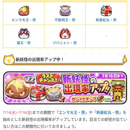
エンマ大王・祭
不動明王・祭
剣豪紅丸・祭
-
猫又・祭
ジバニャン・祭
新妖怪の出現率アップ中！
7/14(水)~7/16(金)
までの期間で「
エンマ大王・祭
」や「
剣豪紅丸・祭
」を
始めとした新妖怪の出現確率がアップしています。目当ての妖怪が出てい
ない方はこの期間内に引いておきましょう。