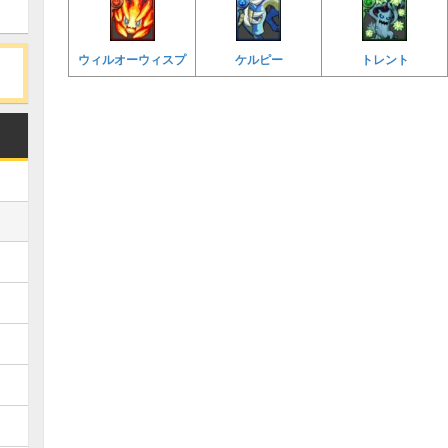
ウィルオーウィスプ
ケルピー
トレント
Loaded
:
/
Unmute
38.44%