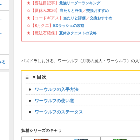
★【要注目記事】
当たりと評価・引くべき？
最強リーダーランキング
☆【夏休み2026】
／
当たりと評価
交換おすすめ
ボの当たりと評価・引くべき？
★【コードギアス】
／
当たりと評価
交換おすすめ
☆【8月クエ】
EXラッシュの攻略
と当たり・どれを引くべき？
★【魔法石確保】
夏休みクエストの攻略
パズドラにおける、ワーウルフ（月夜の魔人・ワーウルフ）の入
みる
▼
目次
ワーウルフの入手方法
ワーウルフの使い道
ワーウルフのステータス
妖精シリーズのキャラ