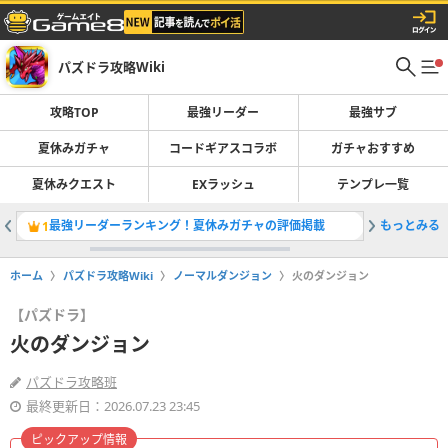
パズドラ攻略Wiki
攻略TOP
最強リーダー
最強サブ
夏休みガチャ
コードギアスコラボ
ガチャおすすめ
夏休みクエスト
EXラッシュ
テンプレ一覧
最強リーダーランキング！夏休みガチャの評価掲載
もっとみる
コードギ
1
2
ホーム
パズドラ攻略Wiki
ノーマルダンジョン
火のダンジョン
【パズドラ】
火のダンジョン
パズドラ攻略班
最終更新日：2026.07.23 23:45
ピックアップ情報