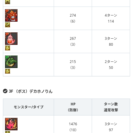
274
4ターン
（6）
114
267
3ターン
（3）
80
215
2ターン
（3）
50
3F （ボス）デカホノりん
HP
ターン数
モンスター/タイプ
（防御）
通常攻撃
1476
3ターン
（10）
97