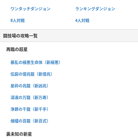
ワンタッチダンジョン
ランキングダンジョン
8人対戦
4人対戦
闘技場の攻略一覧
再臨の超星
暴乱の極悪生命体（新極悪）
伍窮の億兆龍（新億兆）
星砕の兆龍（新凶兆）
深遠の万龍（新万寿）
浄罪の千龍（新千手）
煉燼の百龍（新百式）
裏未知の新星