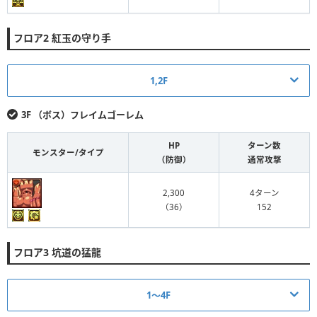
フロア2 紅玉の守り手
1,2F
3F （ボス）フレイムゴーレム
HP
HP
ターン数
ターン数
モンスター/タイプ
モンスター/タイプ
（防御）
（防御）
通常攻撃
通常攻撃
2,300
147
3ターン
4ターン
（36）
（4）
152
46
170
2ターン
フロア3 坑道の猛龍
（6）
84
1〜4F
274
4ターン