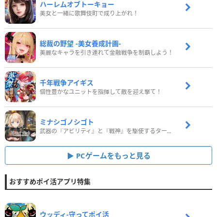
ハーレムオブトーキョー
美女と一緒に歌舞伎町で成り上がれ！
総裁の野望 -美女養成計画-
美麗なキャラを引き連れて金融戦争を制覇しよう！
千年戦争アイギス
個性豊かなユニットを指揮して敵を迎え撃て！
ミナシゴノシゴト
武器の『アビリティ』と『戦神』を駆使するターン制コマンドバトルRPG！
PCゲームをもっと見る
おすすめポイ活アプリ特集
ウッディ‐守ってポイ活