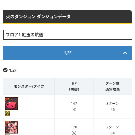
火のダンジョン ダンジョンデータ
フロア1 紅玉の坑道
1,2F
1,2F
HP
ターン数
モンスター/タイプ
（防御）
通常攻撃
147
3ターン
（4）
46
170
2ターン
（6）
84