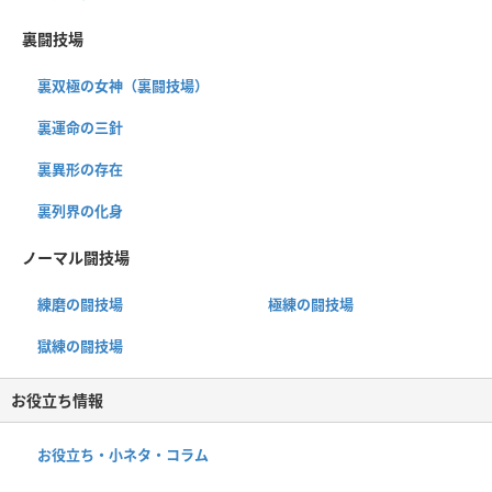
裏闘技場
裏双極の女神（裏闘技場）
裏運命の三針
裏異形の存在
裏列界の化身
ノーマル闘技場
練磨の闘技場
極練の闘技場
獄練の闘技場
お役立ち情報
お役立ち・小ネタ・コラム