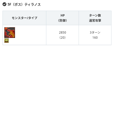
（6）
114
5F（ボス）ティラノス
267
3ターン
HP
HP
ターン数
ターン数
モンスター/タイプ
モンスター/タイプ
（3）
80
（防御）
（防御）
通常攻撃
通常攻撃
2850
147
3ターン
3ターン
215
2ターン
（20）
（4）
160
46
（3）
50
170
2ターン
（6）
84
274
4ターン
（6）
114
267
3ターン
（3）
80
215
2ターン