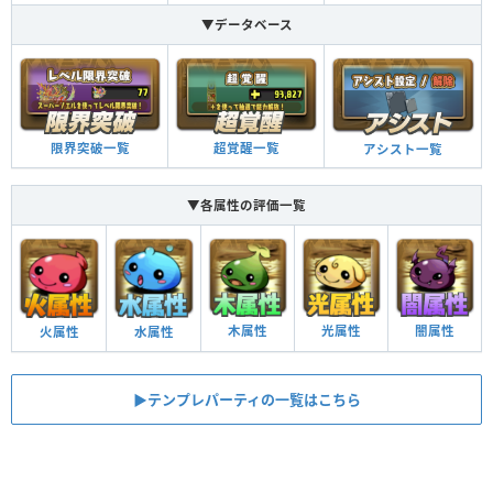
▼データベース
限界突破一覧
超覚醒一覧
アシスト一覧
▼各属性の評価一覧
木属性
光属性
闇属性
火属性
水属性
▶︎テンプレパーティの一覧はこちら