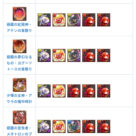
極醒の紅陽神・
アテンの首飾り
極醒の夢幻なる
もの・ヨグ＝ソ
トースの首飾り
夕暉の女神・ア
ウラの懐中時計
極醒の宣告者・
メタトロンのブ