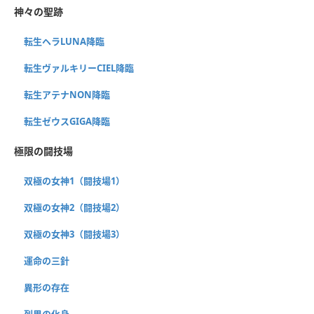
神々の聖跡
転生ヘラLUNA降臨
転生ヴァルキリーCIEL降臨
転生アテナNON降臨
転生ゼウスGIGA降臨
極限の闘技場
双極の女神1（闘技場1）
双極の女神2（闘技場2）
双極の女神3（闘技場3）
運命の三針
異形の存在
列界の化身