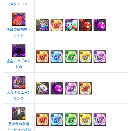
メタトロン
極醒の紅陽神・
アテン
虚空にうごめく
もの
メルナのムーン
リング
零次元の創造
主・ビッグバン