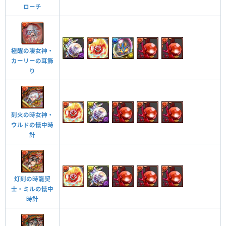
ローチ
極醒の凄女神・
カーリーの耳飾
り
刻火の時女神・
ウルドの懐中時
計
灯刻の時龍契
士・ミルの懐中
時計