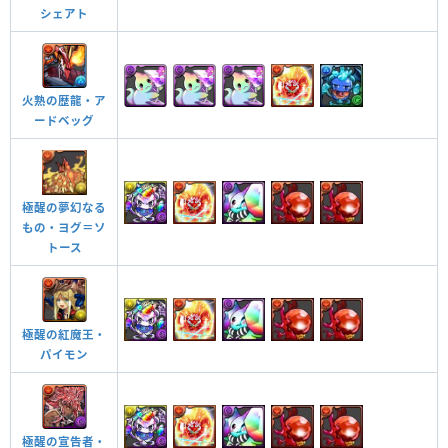
シェアト
火熟の歴龍・ア
ードベッグ
極醒の夢幻なる
もの・ヨグ＝ソ
トース
極醒の紅魔王・
パイモン
極醒の宣告者・