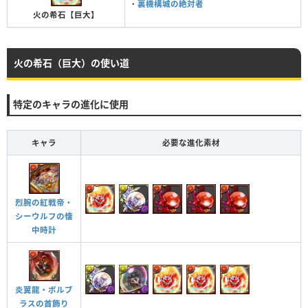
・
裏機構城の絶対者
火の希石【巨大】
火の希石（巨大）の使い道
特定のキャラの進化に使用
キャラ
必要な進化素材
烈腕の紅戦帝・
シーウルフの懐
中時計
炎翼龍・ボルブ
ラスの首飾り