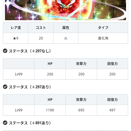
レア度
コスト
属性
タイプ
★9
20
火
進化用
ステータス（＋297なし）
HP
攻撃力
回復力
Lv99
200
200
200
ステータス（＋297あり）
HP
攻撃力
回復力
Lv99
1190
695
497
ステータス（＋891あり）