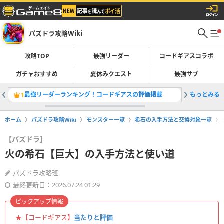
パズドラ攻略Wiki
攻略TOP
最強リーダー
コードギアスコラボ
ガチャおすすめ
夏休みクエスト
最強サブ
最強リーダーランキング！コードギアスの評価掲載
もっとみる
コードギ
1
2
ホーム
パズドラ攻略Wiki
モンスター一覧
希石の入手方法と交換対象一覧
【パズドラ】
火の希石【巨大】の入手方法と使い道
パズドラ攻略班
最終更新日：2026.07.24 01:29
ピックアップ情報
★【コードギアス】
当たりと評価