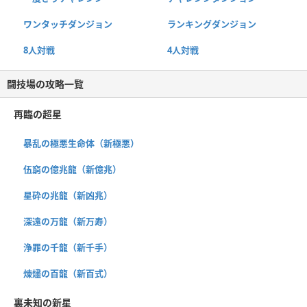
ワンタッチダンジョン
ランキングダンジョン
8人対戦
4人対戦
闘技場の攻略一覧
再臨の超星
暴乱の極悪生命体（新極悪）
伍窮の億兆龍（新億兆）
星砕の兆龍（新凶兆）
深遠の万龍（新万寿）
浄罪の千龍（新千手）
煉燼の百龍（新百式）
裏未知の新星