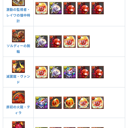
激動の監視者・
レイワの懐中時
計
ソルディーの腕
輪
滅翼龍・ヴァン
ド
原初の火龍・テ
ィラ