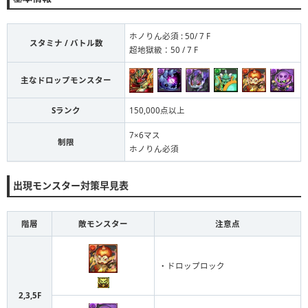
ホノりん必須 : 50/ 7 F
スタミナ / バトル数
超地獄級：50 / 7 F
主なドロップモンスター
Sランク
150,000点以上
7×6マス
制限
ホノりん必須
出現モンスター対策早見表
階層
敵モンスター
注意点
・ドロップロック
2,3,5F