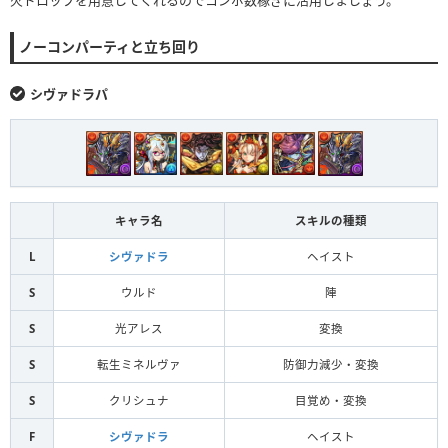
ブラッドデビル
ブラッドデーモン
ノーコンパーティと立ち回り
闇デーモン
シヴァドラパ
パイロデビル
パイロデーモン
火デーモン
フロストデビル
フロストデーモン
キャラ名
スキルの種類
水デーモン
L
シヴァドラ
ヘイスト
タウロスデビル
S
ウルド
陣
タウロスデーモン
ブラッドデビル
木デーモン
S
光アレス
変換
ハーピィデビル
S
転生ミネルヴァ
防御力減少・変換
ハーピィデーモン
S
クリシュナ
目覚め・変換
光デーモン
ブラッドデビル
F
シヴァドラ
ヘイスト