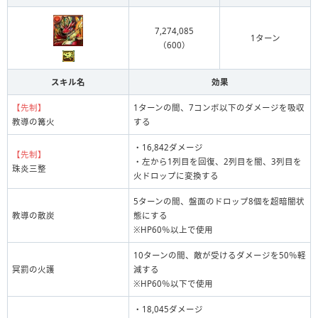
7,274,085
1ターン
（600）
スキル名
効果
【先制】
1ターンの間、7コンボ以下のダメージを吸収
教導の篝火
する
・16,842ダメージ
【先制】
・左から1列目を回復、2列目を闇、3列目を
珠炎三整
火ドロップに変換する
5ターンの間、盤面のドロップ8個を超暗闇状
教導の散炭
態にする
※HP60％以上で使用
10ターンの間、敵が受けるダメージを50％軽
冥罰の火護
減する
※HP60％以下で使用
・18,045ダメージ