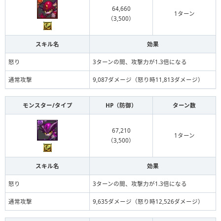
64,660
聖龍石
1ターン
（3,500）
進化前ねむり姫
スキル名
効果
闇の小鬼
ヴァンP魔
怒り
3ターンの間、攻撃力が1.3倍になる
闇の小鬼
ねむり姫
通常攻撃
9,087ダメージ（怒り時11,813ダメージ）
進化前降三世明王
モンスター/タイプ
HP（防御）
ターン数
トーエン
降三世明王
火の護神龍・トーエン
67,210
究極降三世明王
1ターン
（3,500）
スキル名
効果
怒り
3ターンの間、攻撃力が1.3倍になる
通常攻撃
9,635ダメージ（怒り時12,526ダメージ）