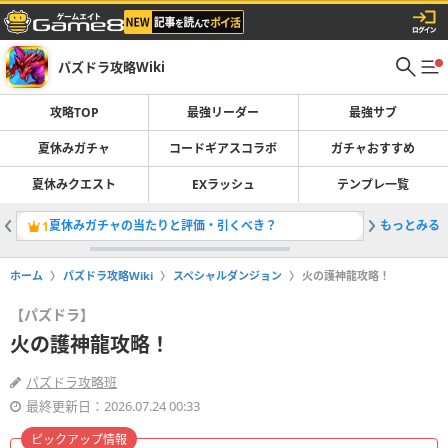
パズドラ攻略Wiki
攻略TOP
最強リーダー
最強サブ
夏休みガチャ
コードギアスコラボ
ガチャおすすめ
夏休みクエスト
EXラッシュ
テンプレ一覧
夏休みガチャの当たりと評価・引くべき？
もっとみる
最強リー
1
2
ホーム
パズドラ攻略Wiki
スペシャルダンジョン
火の護神龍攻略！
【パズドラ】
火の護神龍攻略！
パズドラ攻略班
最終更新日：2026.07.24 00:33
ピックアップ情報