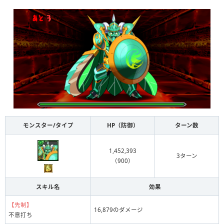
森の番人
ミズガルズ
究極前アースガル
森の番人
アースガーディアン
アースゴーレム
アースガル
光の番人
闇の番人
モンスター/タイプ
HP（防御）
ターン数
神秘の仮面
進化前アルスノウァ
1,452,393
3ターン
究極前アルスノウァ
（900）
神秘の仮面
アルスノウァ
スキル名
効果
学園ルミエル装備
【先制】
学園ルミエル
16,879のダメージ
不意打ち
キャスパリーグ