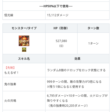
----HP50%以下で使用----
怪光線
15,112ダメージ
モンスター/タイプ
HP（防御）
ターン数
527,080
1ターン
（0）
スキル名
効果
【先制】
ランダム8個のドロップをロック状態にする
もえるぜ！
999ターンの間、敵の攻撃力が3倍になる
鬼の独奏
※残り1体になると使用する
6,795ダメージ+10ターンの間、火ドロップが
火の共鳴
降りやすくなる
（鬼の独奏時20,205ダメージ）