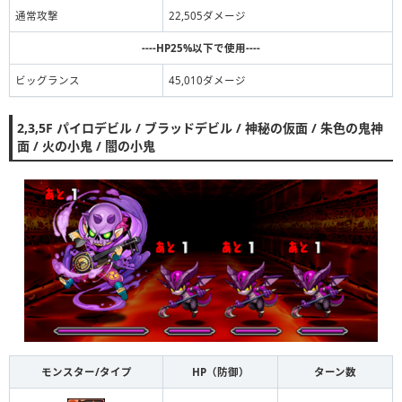
通常攻撃
22,505ダメージ
闇ルミエル
魔爪の怪猫・キャスパリーグ
ルミエル
----HP25%以下で使用----
水ルミエル
ビッグランス
45,010ダメージ
進化前ルミエル
2,3,5F パイロデビル / ブラッドデビル / 神秘の仮面 / 朱色の鬼神
究極前カオスデビルドラゴン
面 / 火の小鬼 / 闇の小鬼
バフォメット
ミュートコクーン
進化前アンリ
闇の蟲龍・ミュートコクーン
サイクロンデビルドラゴン
アンリ
進化前シヴァ
火の小鬼
シヴァ
モンスター/タイプ
HP（防御）
ターン数
水シヴァ
火の小鬼
闇シヴァ