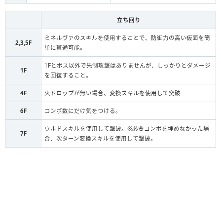
ブラッドデーモン
立ち回り
闇デーモン
ミネルヴァのスキルを使用することで、防御力の高い仮面を簡
朱色の鬼神面
2,3,5F
単に貫通可能。
進化前マッハ
1Fとボス以外で先制攻撃はありませんが、しっかりとダメージ
転生マッハ
1F
を回復すること。
朱色の鬼神面
マッハ
4F
火ドロップが無い場合、変換スキルを使用して突破
究極マッハ
6F
コンボ数にだけ気をつける。
パイロデビル
ウルドスキルを使用して撃破。※必要コンボを埋めなかった場
パイロデーモン
7F
合、次ターン変換スキルを使用して撃破。
火デーモン
フロストデビル
フロストデーモン
水デーモン
タウロスデビル
タウロスデーモン