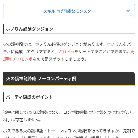
スキル上げ可能なモンスター
ドロップキャラ
スキル上げ対象
ホノりん必須ダンジョン
パイロデビル
火の護神龍では、ホノりん必須のダンジョンがあります。ホノりんをパー
パイロデーモン
ティに編成してクリアすると、
ぷれドラ
をゲットすることができます。
売
火デーモン
却時3,000モンポ
なので是非ゲットしましょう。
フロストデビル
フロストデーモン
火の護神龍降臨 ノーコンパーティ例
水デーモン
タウロスデビル
タウロスデーモン
パーティ編成のポイント
パイロデビル
木デーモン
道中に関してはほぼ危険はなく、コンボ数吸収にだけ気をつければ怖い
ハーピィデビル
相手は存在しません。
ハーピィデーモン
ボスである火の護神龍・トーエンはコンボ吸収を行ってきますが、先制で
光デーモン
火ドロップを用意してくれるのでコンボ数稼ぎに活用しましょう。