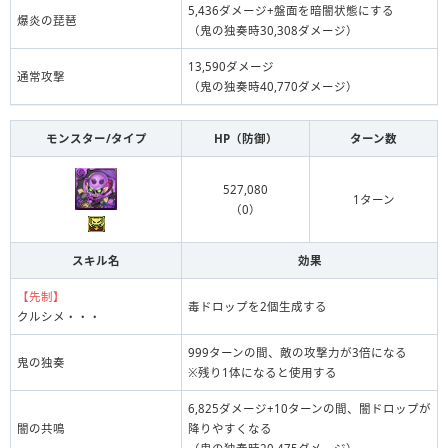
5,436ダメージ+盤面を暗闇状態にする
爆炎の琵琶
（鬼の独奏時30,308ダメージ）
13,590ダメージ
通常攻撃
（鬼の独奏時40,770ダメージ）
モンスター/タイプ
HP（防御）
ターン数
527,080
1ターン
（0）
スキル名
効果
【先制】
毒ドロップを2個生成する
クルシメ・・・
999ターンの間、敵の攻撃力が3倍になる
鬼の独奏
※残り1体になると使用する
6,825ダメージ+10ターンの間、闇ドロップが
闇の共鳴
降りやすくなる