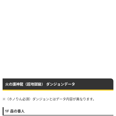
パイロデーモン
木デーモン
ハーピィデビル
ハーピィデーモン
光デーモン
ブラッドデビル
ブラッドデーモン
闇デーモン
フレイムゴーレム
フレイムガーディアン
究極前ヨトゥン
炎の番人
火の護神龍（超地獄級） ダンジョンデータ
ヨトゥン
アイスゴーレム
※（ホノりん必須）ダンジョンとはデータ内容が異なります。
究極前ミズガルズ
アイスガーディアン
1F 森の番人
水の番人