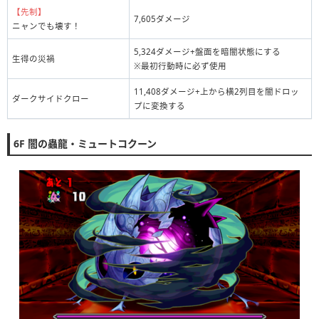
【先制】
7,605ダメージ
ニャンでも壊す！
5,324ダメージ+盤面を暗闇状態にする
生得の災禍
※最初行動時に必ず使用
11,408ダメージ+上から横2列目を闇ドロッ
ダークサイドクロー
プに変換する
6F 闇の蟲龍・ミュートコクーン