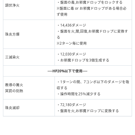
・盤面の毒,お邪魔ドロップをロックする
調伏浄火
※盤面に毒 or お邪魔ドロップがある場合必
ず使用
・14,436ダメージ
・盤面を火,闇,回復,お邪魔ドロップに変換す
珠炎方爆
る
※2ターン毎に使用
・12,030ダメージ
三滅染火
・お邪魔ドロップを3個生成する
----HP20%以下で使用----
・1ターンの間、7コンボ以下のダメージを吸
教導の篝火
収する
冥罰の刻熱
・操作時間を25％減少する
・72,180ダメージ
珠炎滅却
・盤面を火,お邪魔ドロップに変換する