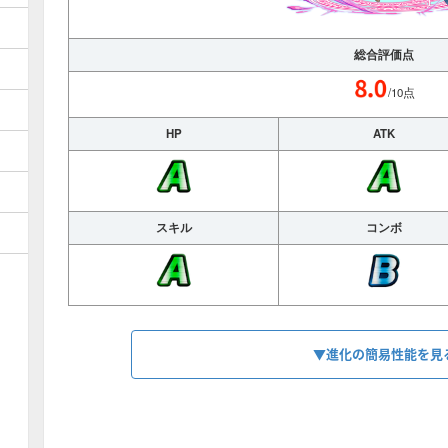
総合評価点
/10点
HP
ATK
スキル
コンボ
▼進化の簡易性能を見
HP
2108