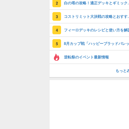
白の塔の攻略！
2
コストリミット大
3
フィーロデッキのレシピと使い方を解
4
5
逆転祭のイベント最新情報
もっと