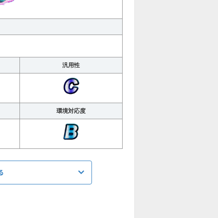
汎用性
環境対応度
る
ATK
1360