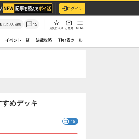
活
ログイン
15
お気に入り追加
ご意見
MENU
お気に入り
イベント一覧
決戦攻略
Tier表ツール
すすめデッキ
15