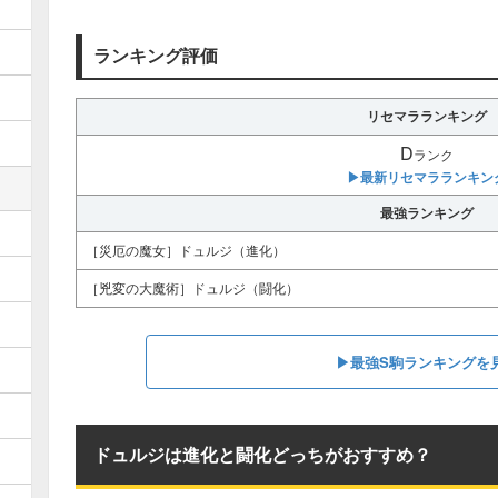
ランキング評価
リセマラランキング
D
ランク
▶︎最新リセマラランキン
最強ランキング
［災厄の魔女］ドュルジ（進化）
［兇変の大魔術］ドュルジ（闘化）
▶︎最強S駒ランキングを
ドュルジは進化と闘化どっちがおすすめ？