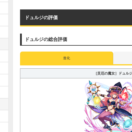
ドュルジの評価
ドュルジの総合評価
進化
［災厄の魔女］ドュル