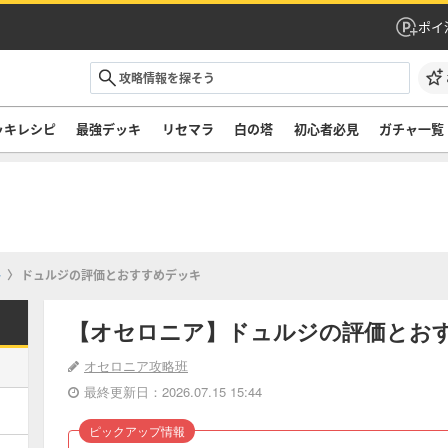
ポイ
ッキレシピ
最強デッキ
リセマラ
白の塔
初心者必見
ガチャ一覧
+
ドュルジの評価とおすすめデッキ
【オセロニア】ドュルジの評価とお
オセロニア攻略班
最終更新日：2026.07.15 15:44
ピックアップ情報