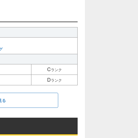
グ
C
ランク
D
ランク
見る