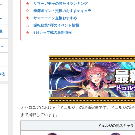
適正デッキとギミック一覧
★
サマーガチャの当たりランキング
☆
季節ポイント交換のおすすめキャラ
決戦の攻略とおすすめデッキ
★
サマーコイン交換おすすめ
☆
逆転祭第1弾のイベント情報
説
★
8月カップ戦の最新情報
8月カップ戦「ハッピーブラッドバレッド杯」のおすすめデッキと報酬
みる
オセロニアにおける「ドュルジ」の評価記事です。ドュルジの評
まで掲載しています。
ドュルジの同名キャラ