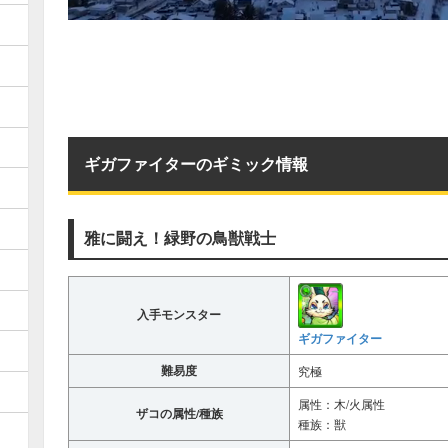
ギガファイターのギミック情報
雅に闘え！緑野の鳥獣戦士
入手モンスター
ギガファイター
難易度
究極
属性：木/火属性
ザコの属性/種族
種族：獣