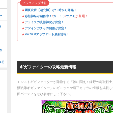
ピックアップ情報
★
麗夏映夢【超究極】が19時から降臨！
の評価とおすすめのわくわくの実
★
/
/
が登場！
彩獣神祭が開催中！
カーミラ
ツクモ
★
アラミスの真獣神化が決定！
？
★
アゲインガチャの開催が決定！
★
Ver.32.0アップデート最新情報！
）の評価とおすすめのわくわくの実
め
みる
ギガファイターの攻略最新情報
モンストギガファイターが降臨する「雅に闘え！緑野の鳥獣戦士」
獣戦隊ギガファイター」のギミックや適正キャラの情報も掲載し
回パーティをぜひ参考にして下さい。