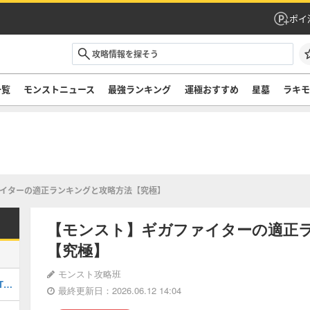
ポイ
一覧
モンストニュース
最強ランキング
運極おすすめ
星墓
ラキ
イターの適正ランキングと攻略方法【究極】
【モンスト】ギガファイターの適正
【究極】
モンスト攻略班
最強キャラランキングTOP30｜最新版Tier
最終更新日：2026.06.12 14:04