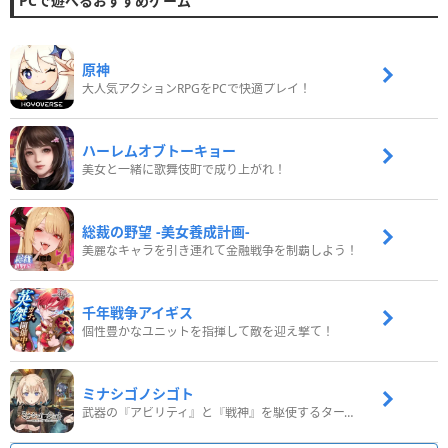
PCで遊べるおすすめゲーム
原神
大人気アクションRPGをPCで快適プレイ！
ハーレムオブトーキョー
美女と一緒に歌舞伎町で成り上がれ！
総裁の野望 -美女養成計画-
美麗なキャラを引き連れて金融戦争を制覇しよう！
千年戦争アイギス
個性豊かなユニットを指揮して敵を迎え撃て！
ミナシゴノシゴト
武器の『アビリティ』と『戦神』を駆使するターン制コマンドバトルRPG！