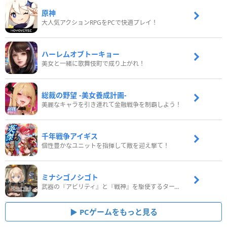
原神
大人気アクションRPGをPCで快適プレイ！
ハーレムオブトーキョー
美女と一緒に歌舞伎町で成り上がれ！
総裁の野望 -美女養成計画-
美麗なキャラを引き連れて金融戦争を制覇しよう！
千年戦争アイギス
個性豊かなユニットを指揮して敵を迎え撃て！
ミナシゴノシゴト
武器の『アビリティ』と『戦神』を駆使するターン制コマンドバトルRPG！
PCゲームをもっと見る