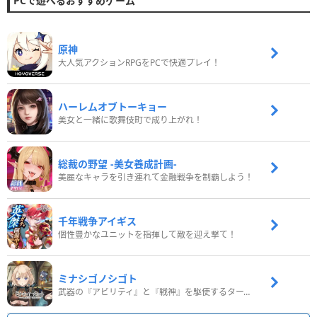
PCで遊べるおすすめゲーム
原神
大人気アクションRPGをPCで快適プレイ！
ハーレムオブトーキョー
美女と一緒に歌舞伎町で成り上がれ！
総裁の野望 -美女養成計画-
美麗なキャラを引き連れて金融戦争を制覇しよう！
千年戦争アイギス
個性豊かなユニットを指揮して敵を迎え撃て！
ミナシゴノシゴト
武器の『アビリティ』と『戦神』を駆使するターン制コマンドバトルRPG！