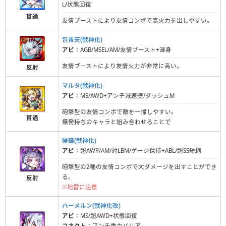
L/状態回復
貫通
友情ブーストにより友情コンボで高火力を出しやすい。
包青天(獣神化)
アビ：
AGB/MSEL/AM/友情ブースト+渾身
友情ブーストにより友情火力が非常に高い。
反射
マルタ(獣神化)
アビ：
MS/AWD+アンチ減速壁/ダッシュM
砲撃型の友情コンボで敵を一掃しやすい。
貫通
爆発持ちのキャラと組み合わせることで
帰蝶(獣神化)
アビ：
超AWP/AM/対LBM/ゲージ保持+ABL/超SS短縮
砲撃型の2種の友情コンボで大ダメージを出すことができ
る。
反射
※地雷に注意
ハーメルン(獣神化改)
アビ：
MS/超AWD+状態回復
コネクト：
アンチ重力バリア