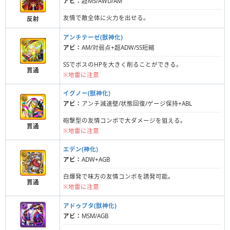
アビ：
超MS/AWD/AM
友情で敵全体に火力を出せる。
反射
アンチテーゼ(獣神化)
アビ：
AM/対弱点+超ADW/SS短縮
SSでボスのHPを大きく削ることができる。
貫通
※地雷に注意
イグノー(獣神化)
アビ：
アンチ減速壁/状態回復/ゲージ保持+ABL
砲撃型の友情コンボで大ダメージを狙える。
貫通
※地雷に注意
エデン(神化)
アビ：
ADW+AGB
白爆発で味方の友情コンボを誘発可能。
貫通
※地雷に注意
アドゥブタ(獣神化)
アビ：
MSM/AGB