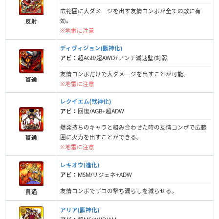
広範囲に大ダメージを出す友情コンボが全ての敵に有
効。
反射
※地雷に注意
ディヴィジョン(獣神化)
アビ：
超AGB/超AWD+アンチ減速壁/対弱
友情コンボだけで大ダメージを出すことが可能。
貫通
※地雷に注意
レクイエム(獣神化)
アビ：
回復/AGB+超ADW
爆発持ちのキャラと組み合わせた時の友情コンボで広範
囲に火力を出すことができる。
貫通
※地雷に注意
レキオウ(進化)
アビ：
MSM/リジェネ+ADW
友情コンボでザコの撃ち漏らしを減らせる。
貫通
アリア(獣神化)