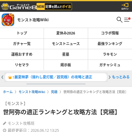
モンスト攻略Wiki
トップ
夏休み2026
コラボ情報
ガチャ一覧
モンストニュース
最強ランキング
運極おすすめ
星墓
ラキモン
リセマラ
掲示板
ガチャシミュ
麗夏映夢（揺れし夏灯籠／超究極）の攻略と適正
もっとみる
ランク上
1
2
ホーム
モンスト攻略Wiki
究極
世阿弥の適正ランキングと攻略方法【究極】
【モンスト】
世阿弥の適正ランキングと攻略方法【究極】
モンスト攻略班
最終更新日：2026.06.12 13:25