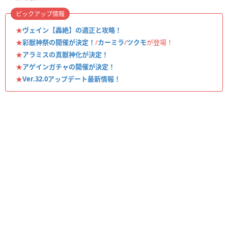
ピックアップ情報
★
ヴェイン【轟絶】の適正と攻略！
★
彩獣神祭の開催が決定！
/
カーミラ
/
ツクモ
が登場！
★
アラミスの真獣神化が決定！
★
アゲインガチャの開催が決定！
★
Ver.32.0アップデート最新情報！