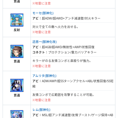
貫通
※地雷に注意
モーセ(獣神化)
アビ：
超ADW/超AWD+アンチ減速壁/対火キラー
対火で全ての敵へ火力を出せる。
反射
※地雷に注意
迅悠一(獣神化改)
アビ：
超AGB/超AWD/無耐性+AWP/状態回復
コネクト：
プロテクション/重力バリアキラー
キラーがのる友情コンボと直殴りが強力。
貫通
※地雷に注意
アムリタ(獣神化)
アビ：
ADW/AWP/超SSターンアクセル+ABL/状態回復/SS短
縮
友情コンボで広範囲を攻撃することが可能。
貫通
※地雷に注意
レム(獣神化)
アビ：
MSL/超アンチ減速壁/友情ブースト/ゲージ保持+AB