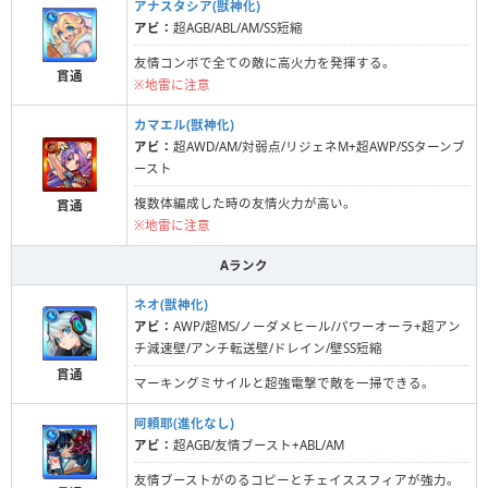
アナスタシア(獣神化)
アビ：
超AGB/ABL/AM/SS短縮
友情コンボで全ての敵に高火力を発揮する。
貫通
※地雷に注意
カマエル(獣神化)
アビ：
超AWD/AM/対弱点/リジェネM+超AWP/SSターンブ
ースト
複数体編成した時の友情火力が高い。
貫通
※地雷に注意
Aランク
ネオ(獣神化)
アビ：
AWP/超MS/ノーダメヒール/パワーオーラ+超アン
チ減速壁/アンチ転送壁/ドレイン/壁SS短縮
貫通
マーキングミサイルと超強電撃で敵を一掃できる。
阿頼耶(進化なし)
アビ：
超AGB/友情ブースト+ABL/AM
友情ブーストがのるコピーとチェイススフィアが強力。