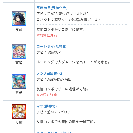
冨岡義勇(獣神化改)
アビ：
超AGB/魔法陣ブースト/ABL
コネクト：
超SSターン短縮/友情ブースト
友情コンボがザコ処理に優秀。
反射
※地雷に注意
ローレライ(獣神化)
アビ：
MS/AWP
ホーミングで大ダメージを出すことができる。
貫通
ノンノα(獣神化)
アビ：
AGB/ADW+ABL
友情コンボでザコの処理が可能。
貫通
※地雷に注意
マナ(獣神化)
アビ：
超MSEL/バリア
友情コンボで広範囲の敵を一掃可能。
反射