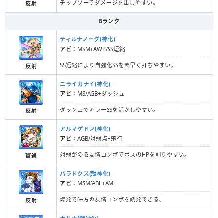
チップソーでダメージを出しやすい。
反射
Bランク
ティルナノーグ(神化)
アビ：
MSM+AWP/SS短縮
SS短縮により自強化SSを素早く打ちやすい。
反射
ニライカナイ(神化)
アビ：
MS/AGB+ダッシュ
ダッシュでキラーSSを活かしやすい。
反射
アルマゲドン(神化)
アビ：
AGB/対弱点+飛行
対弱がのる友情コンボでボスのHPを削りやすい。
貫通
パラドクス(獣神化)
アビ：
MSM/ABL+AM
爆発で味方の友情コンボを誘発できる。
反射