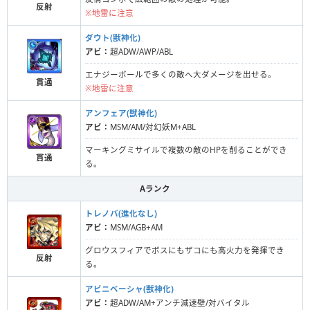
反射
※地雷に注意
ダウト(獣神化)
アビ：
超ADW/AWP/ABL
エナジーボールで多くの敵へ大ダメージを出せる。
貫通
※地雷に注意
アンフェア(獣神化)
アビ：
MSM/AM/対幻妖M+ABL
マーキングミサイルで複数の敵のHPを削ることができ
貫通
る。
Aランク
トレノバ(進化なし)
アビ：
MSM/AGB+AM
グロウスフィアでボスにもザコにも高火力を発揮でき
反射
る。
アビニベーシャ(獣神化)
アビ：
超ADW/AM+アンチ減速壁/対バイタル