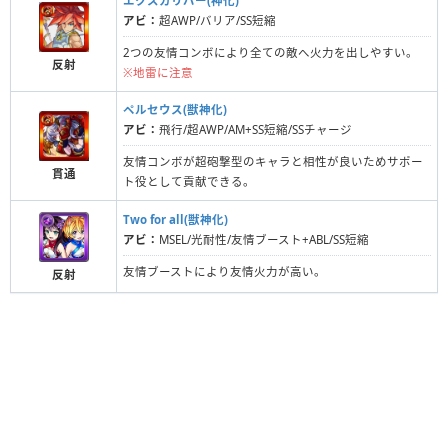
エクスカリバー(神化)
アビ：
超AWP/バリア/SS短縮
2つの友情コンボにより全ての敵へ火力を出しやすい。
反射
※地雷に注意
ペルセウス(獣神化)
アビ：
飛行/超AWP/AM+SS短縮/SSチャージ
友情コンボが超砲撃型のキャラと相性が良いためサポー
貫通
ト役として貢献できる。
Two for all(獣神化)
アビ：
MSEL/光耐性/友情ブースト+ABL/SS短縮
友情ブーストにより友情火力が高い。
反射