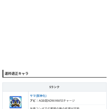
運枠適正キャラ
Sランク
サマ(獣神化)
アビ：
AGB/超ADW/AM/SSチャージ
友情コンボで広範囲の敵の処理が可能。