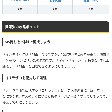
近松門左衛門
宮本武蔵
柳生十兵衛
2体
2体
3体
世阿弥の攻略ポイント
MS持ちを3体以上編成しよう
メインギミックは「地雷」のみですが、1発約8,000と火力が高く、爆破タ
ーンが3ターンと短いため危険です。「マインスイーパー」持ちを3体以上
編成し、「地雷」を回収できるようにしましょう。
ゴリラザコを優先して処理
ステージ全般で出現する「ゴリラザコ」は、ボスの周囲に「落下ボム」
を放ちます。ボスの近くにいると被ダメージが大きくなってしまうので、
優先して処理しましょう。