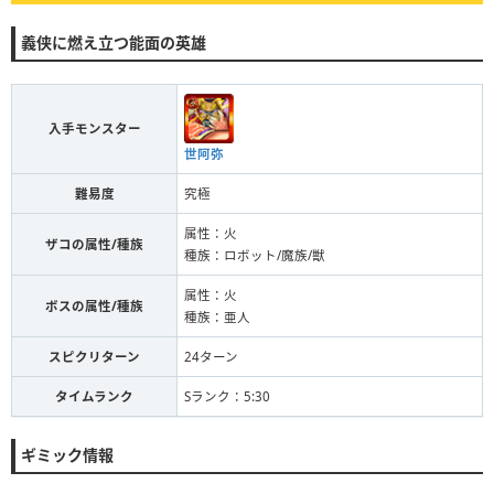
義侠に燃え立つ能面の英雄
入手モンスター
世阿弥
難易度
究極
属性：火
ザコの属性/種族
種族：ロボット/魔族/獣
属性：火
ボスの属性/種族
種族：亜人
スピクリターン
24ターン
タイムランク
Sランク：5:30
ギミック情報