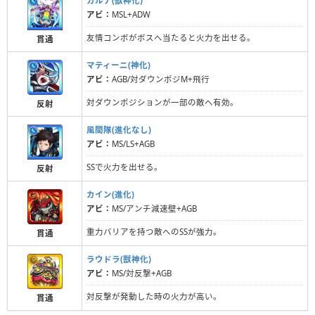
カルナ(獣神化)
アビ：
MSL+ADW
友情コンボがボスへ当たると火力を出せる。
貫通
マティーニ(神化)
アビ：
AGB/対ダウンポジM+飛行
対ダウンポジションが一部の敵へ有効。
反射
風間隊(進化なし)
アビ：
MS/LS+AGB
SSで火力を出せる。
反射
カイン(進化)
アビ：
MS/アンチ減速壁+AGB
重力バリアを持つ敵へのSSが強力。
貫通
ラウドラ(獣神化)
アビ：
MS/対反撃+AGB
対反撃が発動した時の火力が高い。
貫通