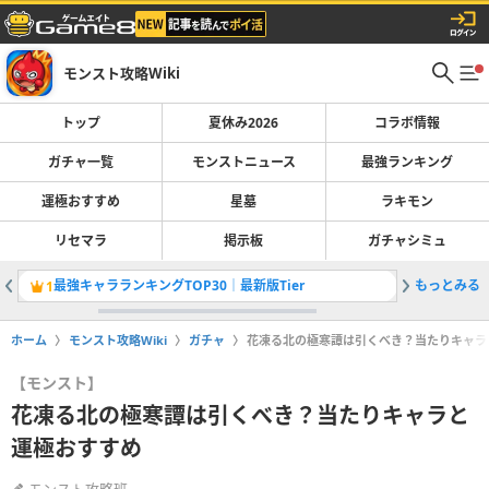
モンスト攻略Wiki
トップ
夏休み2026
コラボ情報
ガチャ一覧
モンストニュース
最強ランキング
運極おすすめ
星墓
ラキモン
リセマラ
掲示板
ガチャシミュ
最強キャラランキングTOP30｜最新版Tier
もっとみる
1
2
ホーム
モンスト攻略Wiki
ガチャ
花凍る北の極寒譚は引くべき？当たりキャラ
【モンスト】
花凍る北の極寒譚は引くべき？当たりキャラと
運極おすすめ