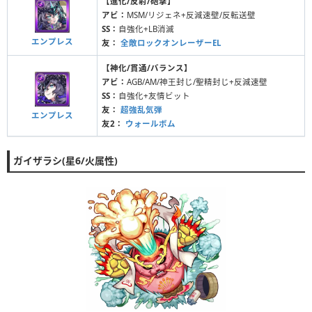
【進化/反射/砲撃】
アビ：
MSM/リジェネ+反減速壁/反転送壁
SS：
自強化+LB消滅
エンプレス
友：
全敵ロックオンレーザーEL
【神化/貫通/バランス】
アビ：
AGB/AM/神王封じ/聖精封じ+反減速壁
SS：
自強化+友情ビット
友：
超強乱気弾
エンプレス
友2：
ウォールボム
ガイザラシ(星6/火属性)