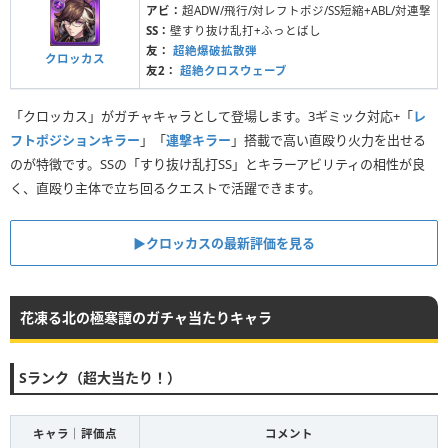
アビ：
超ADW/飛行/対レフトポジ/SS短縮+ABL/対連撃
SS：
壁すり抜け乱打+ふっとばし
友：
超絶爆破拡散弾
クロッカス
友2：
超絶クロスウェーブ
「クロッカス」がガチャキャラとして登場します。3ギミック対応+「
レ
フトポジションキラー
」「
連撃キラー
」搭載で高い直殴り火力を出せる
のが特徴です。SSの「すり抜け乱打SS」とキラーアビリティの相性が良
く、直殴り主体で立ち回るクエストで活躍できます。
▶︎クロッカスの最新評価を見る
花凍る北の極寒譚のガチャ当たりキャラ
Sランク（超大当たり！）
キャラ｜評価点
コメント