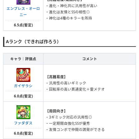
・進化・神化共に汎用性が高い
エンプレス・オーロ
・進化は友情とSSの相性◎
ニー
・神化は4種のキラーを所持
6.5点(暫定)
Aランク（できれば作ろう）
キャラ｜評価点
コメント
【高難易度】
・汎用性の高いギミック
ガイザラシ
・回転率の高い貫通変化＋雷メテオ
6.0点(暫定)
【周回向き】
・3ギミック対応の汎用性◎
ファダダス
・一定期間自強化SSが優秀
・友情コンボで仲間の誘発ができる
6.0点(暫定)