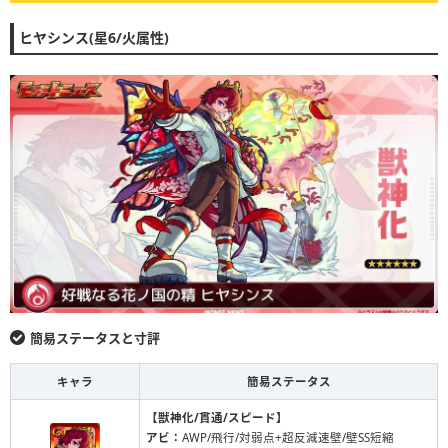
ヒヤシンス(星6/火属性)
簡易ステータスと寸評
キャラ
簡易ステータス
【獣神化/貫通/スピード】
アビ：
AWP/飛行/対弱点+超反減速壁/壁SS短縮