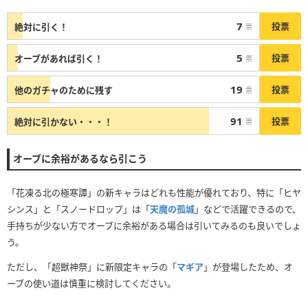
7
投票
絶対に引く！
票
5
投票
オーブがあれば引く！
票
19
投票
他のガチャのために残す
票
91
投票
絶対に引かない・・・！
票
オーブに余裕があるなら引こう
「花凍る北の極寒譚」の新キャラはどれも性能が優れており、特に「ヒヤ
シンス」と「スノードロップ」は「
天魔の孤城
」などで活躍できるので、
手持ちが少ない方でオーブに余裕がある場合は引いてみるのも良いでしょ
う。
ただし、「超獣神祭」に新限定キャラの「
マギア
」が登場したため、オ
ーブの使い道は慎重に検討してください。