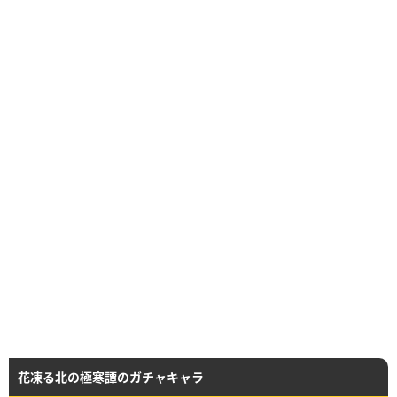
花凍る北の極寒譚のガチャキャラ