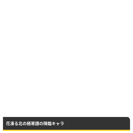
花凍る北の極寒譚の降臨キャラ