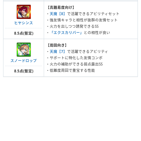
【高難易度向け】
・
天魔【8】
で活躍できるアビリティセット
・強友情キャラと相性が抜群の友情セット
ヒヤシンス
・火力を出しつつ誘発できるSS
・
「エクスカリバー」
との相性が良い
8.5点(暫定)
【周回向き】
・
天魔【7】
で活躍できるアビリティ
・サポートに特化した友情コンボ
スノードロップ
・火力の補助ができる弱点露出SS
・低難度周回で重宝する性能
8.5点(暫定)