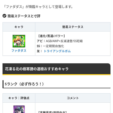
「ファダダス」が降臨キャラとして登場します。
簡易ステータスと寸評
キャラ
簡易ステータス
【進化/貫通/パワー】
アビ：
AGB/AWP+反減速壁/SS短縮
SS：
一定期間自強化
ファダダス
友：
トライアングルボム
花凍る北の極寒譚の運極おすすめキャラ
Sランク（必ず作ろう！）
キャラ｜評価点
コメント
【高難易度/周回向き】