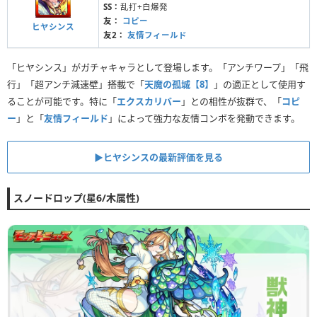
SS：
乱打+白爆発
友：
コピー
ヒヤシンス
友2：
友情フィールド
「ヒヤシンス」がガチャキャラとして登場します。「アンチワープ」「飛
行」「超アンチ減速壁」搭載で「
天魔の孤城【8】
」の適正として使用す
ることが可能です。特に「
エクスカリバー
」との相性が抜群で、「
コピ
ー
」と「
友情フィールド
」によって強力な友情コンボを発動できます。
▶︎ヒヤシンスの最新評価を見る
スノードロップ(星6/木属性)