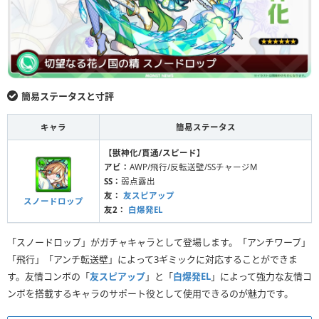
簡易ステータスと寸評
キャラ
簡易ステータス
【獣神化/貫通/スピード】
アビ：
AWP/飛行/反転送壁/SSチャージM
SS：
弱点露出
友：
友スピアップ
スノードロップ
友2：
白爆発EL
「スノードロップ」がガチャキャラとして登場します。「アンチワープ」
「飛行」「アンチ転送壁」によって3ギミックに対応することができま
す。友情コンボの「
友スピアップ
」と「
白爆発EL
」によって強力な友情コ
ンボを搭載するキャラのサポート役として使用できるのが魅力です。