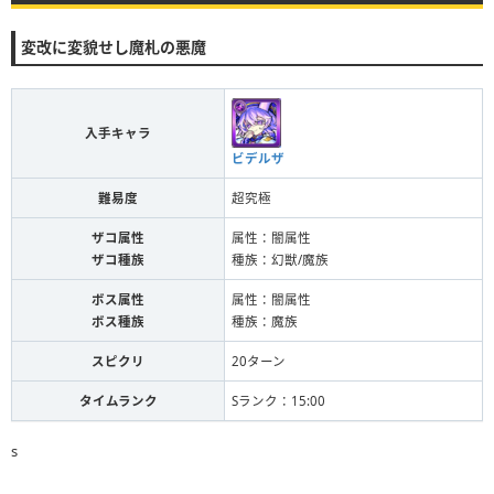
変改に変貌せし魔札の悪魔
入手キャラ
ビデルザ
難易度
超究極
ザコ属性
属性：闇属性
ザコ種族
種族：幻獣/魔族
ボス属性
属性：闇属性
ボス種族
種族：魔族
スピクリ
20ターン
タイムランク
Sランク：15:00
s