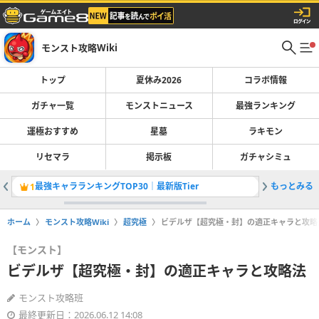
モンスト攻略Wiki
トップ
夏休み2026
コラボ情報
ガチャ一覧
モンストニュース
最強ランキング
運極おすすめ
星墓
ラキモン
リセマラ
掲示板
ガチャシミュ
最強キャラランキングTOP30｜最新版Tier
もっとみる
ノマクエ
1
2
ホーム
モンスト攻略Wiki
超究極
ビデルザ【超究極・封】の適正キャラと攻略
【モンスト】
ビデルザ【超究極・封】の適正キャラと攻略法
モンスト攻略班
最終更新日：2026.06.12 14:08