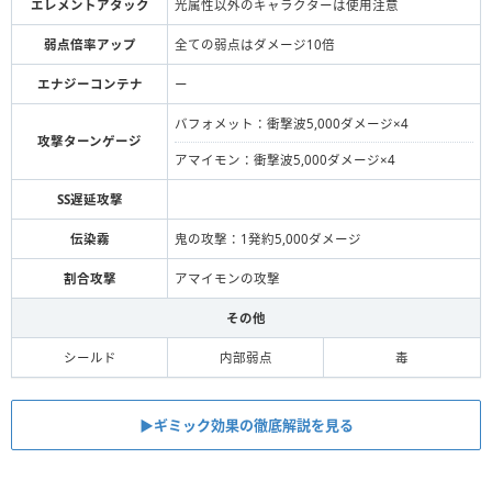
エレメントアタック
光属性以外のキャラクターは使用注意
弱点倍率アップ
全ての弱点はダメージ10倍
エナジーコンテナ
ー
バフォメット：衝撃波5,000ダメージ×4
攻撃ターンゲージ
アマイモン：衝撃波5,000ダメージ×4
SS遅延攻撃
伝染霧
鬼の攻撃：1発約5,000ダメージ
割合攻撃
アマイモンの攻撃
その他
シールド
内部弱点
毒
▶︎ギミック効果の徹底解説を見る