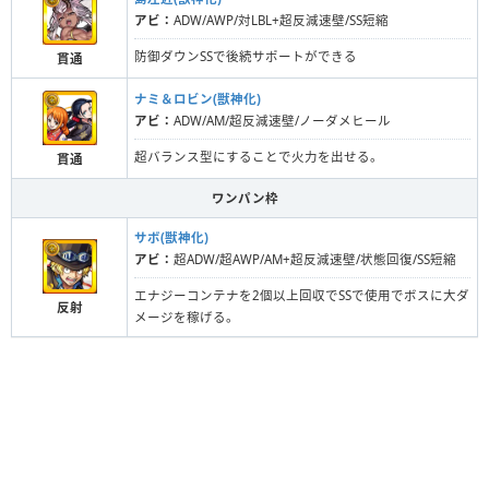
アビ：
ADW/AWP/対LBL+超反減速壁/SS短縮
防御ダウンSSで後続サポートができる
貫通
ナミ＆ロビン(獣神化)
アビ：
ADW/AM/超反減速壁/ノーダメヒール
超バランス型にすることで火力を出せる。
貫通
ワンパン枠
サボ(獣神化)
アビ：
超ADW/超AWP/AM+超反減速壁/状態回復/SS短縮
エナジーコンテナを2個以上回収でSSで使用でボスに大ダ
反射
メージを稼げる。