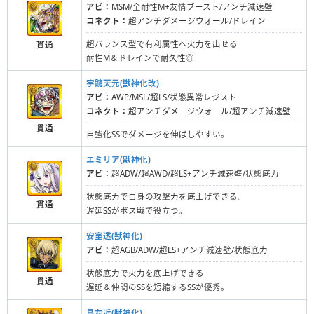
アビ：
MSM/全耐性M+友情ブースト/アンチ減速壁
コネクト：
超アンチダメージウォール/ドレイン
超バランス型で有利属性へ火力を出せる
貫通
耐性M＆ドレインで耐久性◎
宇髄天元(獣神化改)
アビ：
AWP/MSL/超LS/状態異常レジスト
コネクト：
超アンチダメージウォール/超アンチ減速壁
貫通
自強化SSでダメージを伸ばしやすい。
エミリア(獣神化)
アビ：
超ADW/超AWD/超LS+アンチ減速壁/状態底力
状態底力で自身の攻撃力を底上げできる。
貫通
遅延SSがボス戦で役立つ。
安室透(獣神化)
アビ：
超AGB/ADW/超LS+アンチ減速壁/状態底力
状態底力で火力を底上げできる
貫通
遅延＆仲間のSSを短縮するSSが優秀。
島左近(獣神化)