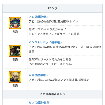
Sランク
アミダ(獣神化)
アビ：
超ADW/超MSEL/反減速/ドレイン
超MSELでの直殴り火力が高い
貫通
ドレインと状態フレアがサポートに優秀
ハンジ＆リヴァイ(獣神化)
アビ：
超ADW/超反減速壁/無耐性+壁ブースト/新立体機動
装置
超ADW＆ブーストで火力を出せる
貫通
SSで仲間のパワーを底上げできる。
安室透(獣神化)
アビ：
超AGB/ADW/超LS+アンチ減速壁/状態底力
貫通
その他の適正キャラ
ゼウス(獣神化改)