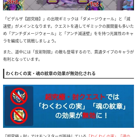
「ビデルザ【超究極】」の出現ギミックは「ダメージウォール」と「減
速壁」がメインとなります。クエストを通してギミックの展開量も多いた
め「アンチダメージウォール」と「アンチ減速壁」をを持つ光属性のキャ
ラを編成して挑戦しましょう。
また、道中には「反射制限」の敵も登場するので、貫通タイプのキャラが
有利となっています。
わくわくの実・魂の紋章の効果が無効化される
「超究極・封」ではモンスターが所持している
「わくわくの実」「魂の