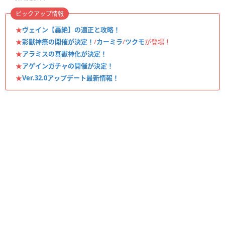
ピックアップ情報
★
ヴェイン【轟絶】の適正と攻略！
★
彩獣神祭の開催が決定！
/
カーミラ
/
ツクモ
が登場！
★
アラミスの真獣神化が決定！
★
アゲインガチャの開催が決定！
★
Ver.32.0アップデート最新情報！