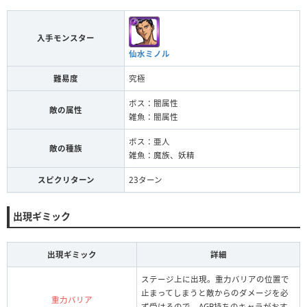
入手モンスター
仙水ミノル
難易度
究極
ボス：闇属性
敵の属性
雑魚：闇属性
ボス：亜人
敵の種族
雑魚：魔族、妖精
スピクリターン
23ターン
出現ギミック
出現ギミック
詳細
ステージ上に出現。重力バリアの位置で
止まってしまうと敵からのダメージを必
重力バリア
ず受けるので、AGB持ちのキャラがおす