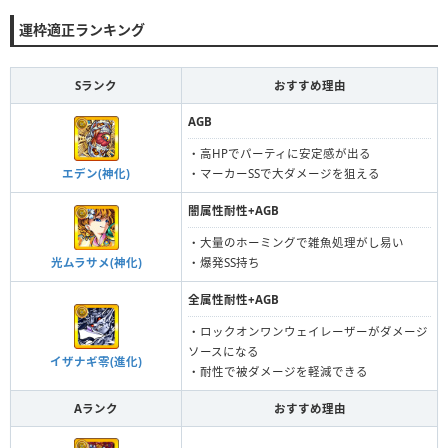
運枠適正ランキング
Sランク
おすすめ理由
AGB
・高HPでパーティに安定感が出る
エデン(神化)
・マーカーSSで大ダメージを狙える
闇属性耐性+AGB
・大量のホーミングで雑魚処理がし易い
光ムラサメ(神化)
・爆発SS持ち
全属性耐性+AGB
・ロックオンワンウェイレーザーがダメージ
ソースになる
イザナギ零(進化)
・耐性で被ダメージを軽減できる
Aランク
おすすめ理由