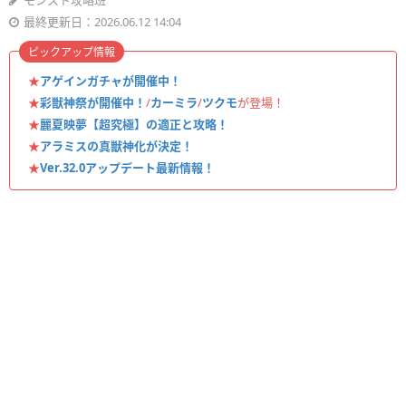
モンスト攻略班
最終更新日：2026.06.12 14:04
ピックアップ情報
★
アゲインガチャが開催中！
★
彩獣神祭が開催中！
/
カーミラ
/
ツクモ
が登場！
★
麗夏映夢【超究極】の適正と攻略！
★
アラミスの真獣神化が決定！
★
Ver.32.0アップデート最新情報！