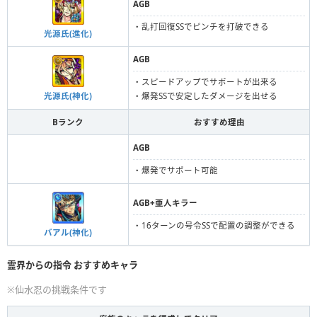
AGB
・乱打回復SSでピンチを打破できる
光源氏(進化)
AGB
・スピードアップでサポートが出来る
光源氏(神化)
・爆発SSで安定したダメージを出せる
Bランク
おすすめ理由
AGB
・爆発でサポート可能
AGB+亜人キラー
・16ターンの号令SSで配置の調整ができる
バアル(神化)
霊界からの指令 おすすめキャラ
※仙水忍の挑戦条件です