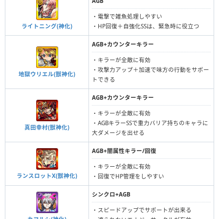
AGB
・電撃で雑魚処理しやすい
ライトニング(神化)
・HP回復＋自強化SSは、緊急時に役立つ
AGB+カウンターキラー
・キラーが全敵に有効
・攻撃力アップ＋加速で味方の行動をサポー
地獄ウリエル(獣神化)
トできる
AGB+カウンターキラー
・キラーが全敵に有効
・AGBキラーSSで重力バリア持ちのキャラに
真田幸村(獣神化)
大ダメージを出せる
AGB+闇属性キラー/回復
・キラーが全敵に有効
ランスロットX(獣神化)
・回復でHP管理をしやすい
シンクロ+AGB
・スピードアップでサポートが出来る