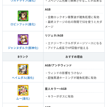
ウルトラマン(進化)
・スペシウム光線で麻痺させることが出来る
AGB
・全敵ロックオン衝撃波が雑魚処理に有効
・最終ステージの右の隙間でSSを使うと大ダ
ロビンフッド(進化)
メージ
リジェネ/AGB
・エナジーサークルがダメージソースになる
ジャンヌダルク(獣神化)
・アイテム成長でHP回復が狙える
Bランク
おすすめ理由
AGB/アンチウィンド
・ウィンドの影響をうけない
ヘイムダル(進化)
・超強貫通ホーミングが雑魚処理に有効
亜人キラー+AGB
・キラーがボスに有効
ムー(進化)