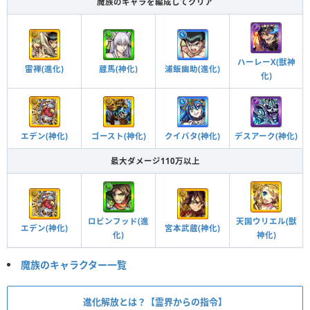
魔族のキャラを編成してクリア
ハーレーX(獣神
蔵馬(神化)
浦飯幽助(進化)
雷禅(進化)
化)
クイバタ(神化)
ゴースト(神化)
エデン(神化)
デスアーク(神化)
最大ダメージ110万以上
ロビンフッド(進
天国ウリエル(獣
宮本武蔵(神化)
エデン(神化)
化)
神化)
魔族のキャラクター一覧
進化解放とは？【霊界からの指令】