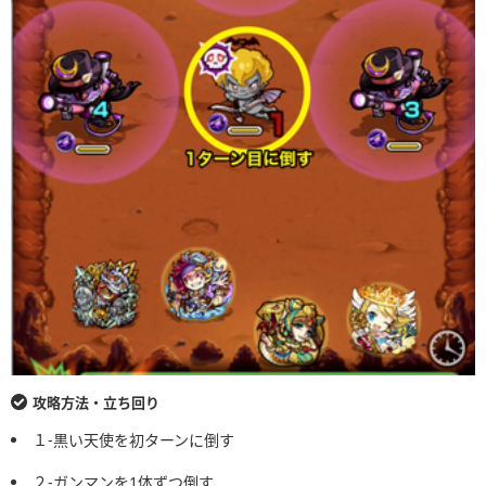
攻略方法・立ち回り
１-黒い天使を初ターンに倒す
２-ガンマンを1体ずつ倒す