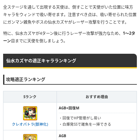
全ステージを通して出現する天使は、倒すことで天使がいた位置に味方
キャラをウィンドで吸い寄せます。注意すべき点は、吸い寄せられた位置
にガンマン雑魚やボスの仙水カズヤがレーザー攻撃を行うことです。
特に、仙水カズヤが4ターン後に行うレーザー攻撃が強力なため、
1〜2タ
ーン
目までに天使を倒しましょう。
仙水カズヤの適正キャラランキング
攻略適正ランキング
Sランク
おすすめ理由
AGB+回復M
・回復でHP管理がし易い
クレオパトラ(獣神化)
・白爆発SSで雑魚を一掃できる
AGB