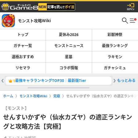
モンスト攻略Wiki
トップ
夏休み2026
彩獣神祭
ガチャ一覧
モンストニュース
最強ランキング
運極おすすめ
星墓
ラキモン
リセマラ
コラボ情報
ガチャシミュ
最強キャラランキングTOP30｜最新版Tier
もっとみる
アゲイン
1
2
ホーム
モンスト攻略Wiki
究極
せんすいかずや（仙水カズヤ）の適正ランキン
【モンスト】
せんすいかずや（仙水カズヤ）の適正ランキン
グと攻略方法【究極】