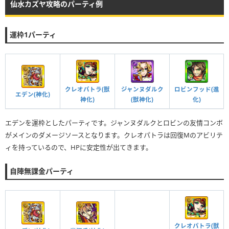
仙水カズヤ攻略のパーティ例
運枠1パーティ
クレオパトラ(獣
ジャンヌダルク
ロビンフッド(進
エデン(神化)
神化)
(獣神化)
化)
エデンを運枠としたパーティです。ジャンヌダルクとロビンの友情コンボ
がメインのダメージソースとなります。クレオパトラは回復Mのアビリテ
ィを持っているので、HPに安定性が出てきます。
自陣無課金パーティ
クレオパトラ(獣