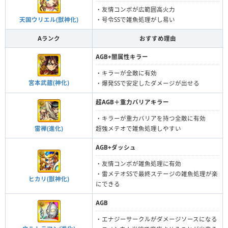
・友情コンボが広範囲高火力
天国ウリエル(獣神化)
・号令SSで雑魚処理がし易い
Aランク
おすすめ理由
AGB+闇属性キラー
・キラーが全敵に有効
宮本武蔵(神化)
・爆発SSで安定したダメージが出せる
超AGB＋重力バリアキラー
・キラーが重力バリアを持つ全敵に有効
雷禅(進化)
超強メテオで雑魚処理しやすい
AGB+ダッシュ
・友情コンボが雑魚処理に有効
・雷メテオSSで最終ステージの雑魚処理が楽
ヒカリ(獣神化)
にできる
AGB
・エナジーサークルがダメージソースになる