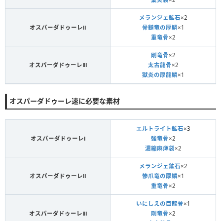
メランジェ鉱石
×2
オスパーダドゥーレⅡ
骨鎚竜の厚鱗
×1
重竜骨
×2
剛竜骨
×2
オスパーダドゥーレⅢ
太古龍骨
×2
獄炎の厚龍鱗
×1
オスパーダドゥーレ速に必要な素材
エルトライト鉱石
×3
オスパーダドゥーレⅠ
強竜骨
×2
濃縮麻痺袋
×2
メランジェ鉱石
×2
オスパーダドゥーレⅡ
惨爪竜の厚鱗
×1
重竜骨
×2
いにしえの巨龍骨
×1
オスパーダドゥーレⅢ
剛竜骨
×2