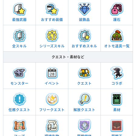
最強武器
おすすめ
装備
装飾品
護石
全スキル
シリーズ
スキル
おすすめ
スキル
オトモ
道具一覧
クエスト・素材など
モンスター
イベント
クエスト
コラボ
任務
クエスト
フリー
クエスト
解放
クエスト
素材