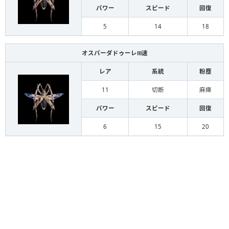
パワー
スピード
回復
5
14
18
オスパーダドゥーレⅢ速
レア
系統
粉塵
11
切断
麻痺
パワー
スピード
回復
6
15
20