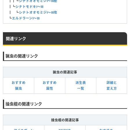
┃┃┗
シナトオオモミジⅠ〜Ⅲ癒
┃┗
シナトモドキⅠ〜Ⅲ
┃ ┗
シナトオオモミジⅠ〜Ⅲ攻
┗
エルドラーンⅠ〜Ⅲ
関連リンク
猟虫の関連リンク
猟虫の関連記事
おすすめ
おすすめ
派生表
詳細と
猟虫
属性
一覧
変え方
操虫棍の関連リンク
操虫棍の関連記事