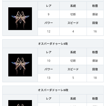
レア
系統
粉塵
9
切断
爆破
パワー
スピード
回復
12
4
16
オスパーダドゥーレⅡ攻
レア
系統
粉塵
10
切断
爆破
パワー
スピード
回復
13
5
18
オスパーダドゥーレⅢ攻
レア
系統
粉塵