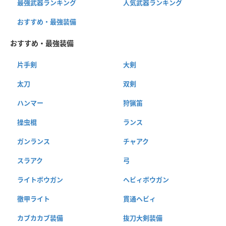
最強武器ランキング
人気武器ランキング
おすすめ・最強装備
おすすめ・最強装備
片手剣
大剣
太刀
双剣
ハンマー
狩猟笛
操虫棍
ランス
ガンランス
チャアク
スラアク
弓
ライトボウガン
ヘビィボウガン
徹甲ライト
貫通ヘビィ
カブカカブ装備
抜刀大剣装備