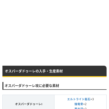
オスパーダドゥーレの入手・生産素材
オスパーダドゥーレ攻に必要な素材
エルトライト鉱石
×3
オスパーダドゥーレⅠ
強竜骨
×2
業炎袋
×2