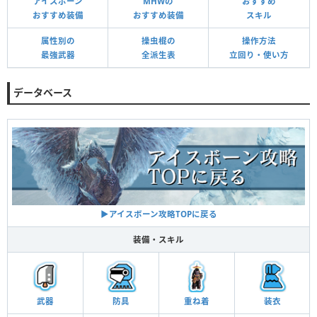
アイスボーン
MHWの
おすすめ
おすすめ装備
おすすめ装備
スキル
属性別の
操虫棍の
操作方法
最強武器
全派生表
立回り・使い方
データベース
▶アイスボーン攻略TOPに戻る
装備・スキル
武器
防具
重ね着
装衣