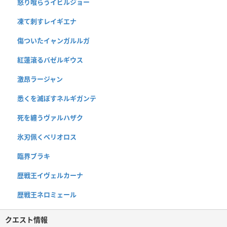
怒り喰らうイビルジョー
凍て刺すレイギエナ
傷ついたイャンガルルガ
紅蓮滾るバゼルギウス
激昂ラージャン
悉くを滅ぼすネルギガンテ
死を纏うヴァルハザク
氷刃佩くベリオロス
臨界ブラキ
歴戦王イヴェルカーナ
歴戦王ネロミェール
クエスト情報