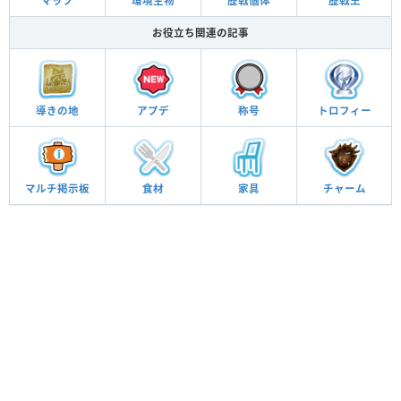
マップ
環境生物
歴戦個体
歴戦王
お役立ち関連の記事
導きの地
アプデ
称号
トロフィー
マルチ
掲示板
食材
家具
チャーム