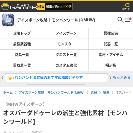
アイスボーン攻略｜モンハンワールド(MHW)
攻略トップ
アイスボーン
最強装備
最強武器種
モンスター
武器一覧
防具一覧
クエスト一覧
素材・アイテム
重ね着一覧
カスタム強化
掲示板
パンパンゼミ装備のおすすめ構成とやり方
もっとみる
ネロミェ
1
2
ホーム
アイスボーン攻略｜モンハンワールド(MHW)
武器
猟虫
オスパーダ
【MHWアイスボーン】
オスパーダドゥーレの派生と強化素材【モンハ
ンワールド】