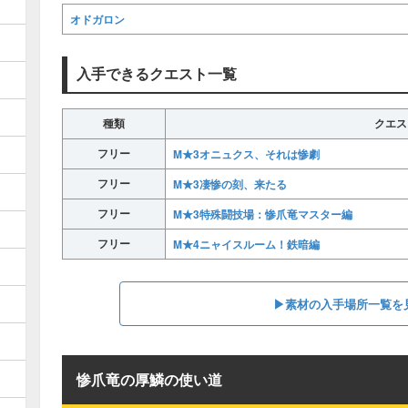
オドガロン
入手できるクエスト一覧
種類
クエス
フリー
M★3オニュクス、それは惨劇
フリー
M★3凄惨の刻、来たる
フリー
M★3特殊闘技場：惨爪竜マスター編
フリー
M★4ニャイスルーム！鉄暗編
▶素材の入手場所一覧を
惨爪竜の厚鱗の使い道