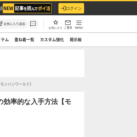
活
ログイン
お気に入り追加
ご意見
MENU
お気に入り
イテム
重ね着一覧
カスタム強化
掲示板
【モンハンワールド】
の効率的な入手方法【モ