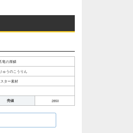
爪竜の厚鱗
りゅうのこうりん
ンスター素材
売値
2850
る