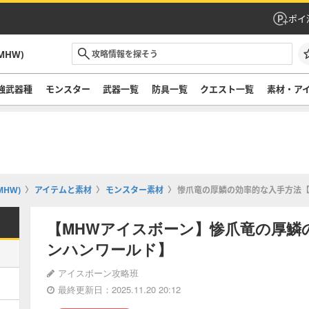
ポイ
HW)
強武器種
モンスター
武器一覧
防具一覧
クエスト一覧
素材・ア
HW)
アイテムと素材
モンスター素材
惨爪竜の厚鱗の効率的な入手方法
【MHWアイスボーン】惨爪竜の厚鱗
ンハンワールド】
アイスボーン攻略班
最終更新日：2025.11.20 20:12