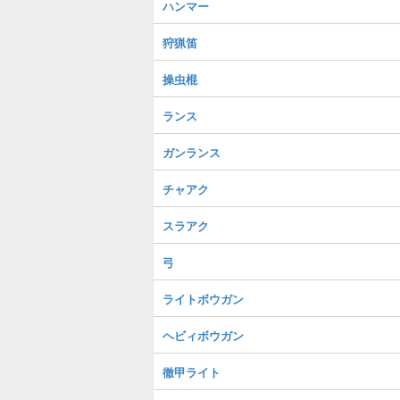
ハンマー
狩猟笛
操虫棍
ランス
ガンランス
チャアク
スラアク
弓
ライトボウガン
ヘビィボウガン
徹甲ライト