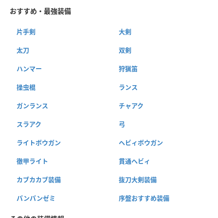
おすすめ・最強装備
片手剣
大剣
太刀
双剣
ハンマー
狩猟笛
操虫棍
ランス
ガンランス
チャアク
スラアク
弓
ライトボウガン
ヘビィボウガン
徹甲ライト
貫通ヘビィ
カブカカブ装備
抜刀大剣装備
パンパンゼミ
序盤おすすめ装備