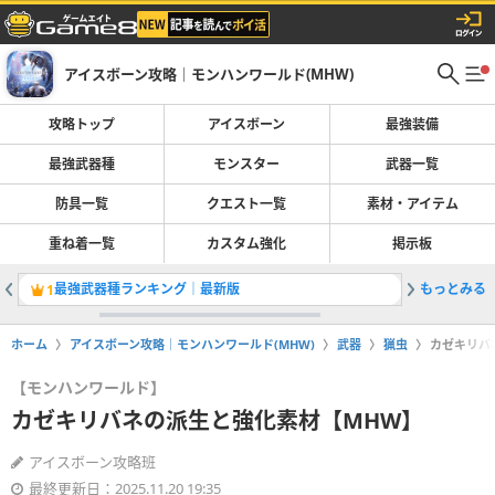
アイスボーン攻略｜モンハンワールド(MHW)
攻略トップ
アイスボーン
最強装備
最強武器種
モンスター
武器一覧
防具一覧
クエスト一覧
素材・アイテム
重ね着一覧
カスタム強化
掲示板
最強武器種ランキング｜最新版
もっとみる
カスタム
1
2
ホーム
アイスボーン攻略｜モンハンワールド(MHW)
武器
猟虫
カゼキリバ
【モンハンワールド】
カゼキリバネの派生と強化素材【MHW】
アイスボーン攻略班
最終更新日：2025.11.20 19:35