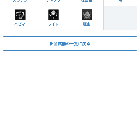
スラアク
チャアク
操虫棍
弓
ヘビィ
ライト
猟虫
▶全武器の一覧に戻る