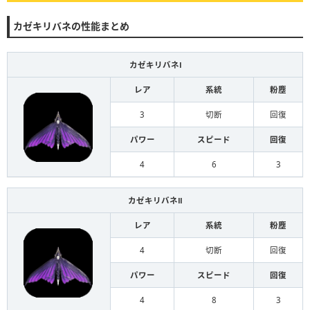
カゼキリバネの性能まとめ
カゼキリバネⅠ
レア
系統
粉塵
3
切断
回復
パワー
スピード
回復
4
6
3
カゼキリバネⅡ
レア
系統
粉塵
4
切断
回復
パワー
スピード
回復
4
8
3