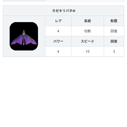
カゼキリバネⅢ
レア
系統
粉塵
4
切断
回復
パワー
スピード
回復
4
10
3