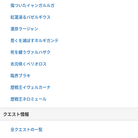
傷ついたイャンガルルガ
紅蓮滾るバゼルギウス
激昂ラージャン
悉くを滅ぼすネルギガンテ
死を纏うヴァルハザク
氷刃佩くベリオロス
臨界ブラキ
歴戦王イヴェルカーナ
歴戦王ネロミェール
クエスト情報
全クエストの一覧