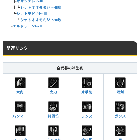
┃┣
オオシナトⅠ〜Ⅲ
┃┃┗
シナトオオモミジⅠ〜Ⅲ癒
┃┗
シナトモドキⅠ〜Ⅲ
┃ ┗
シナトオオモミジⅠ〜Ⅲ攻
┗
エルドラーンⅠ〜Ⅲ
関連リンク
全武器の派生表
大剣
太刀
片手剣
双剣
ハンマー
狩猟笛
ランス
ガンス