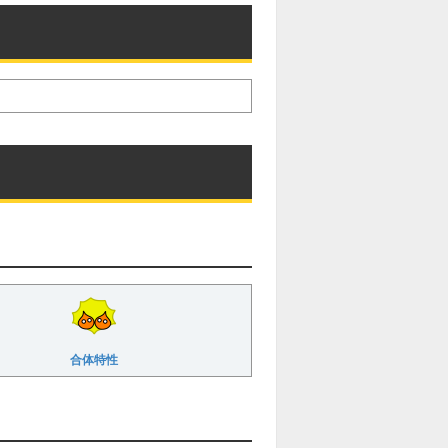
e
合体特性