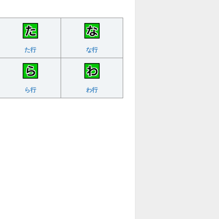
た行
な行
ら行
わ行