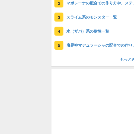
マポレーナの配合で
2
スライム系のモンスター一覧
3
水（ザバ）系の耐性一覧
4
魔界神マデュラーシャの
5
もっと