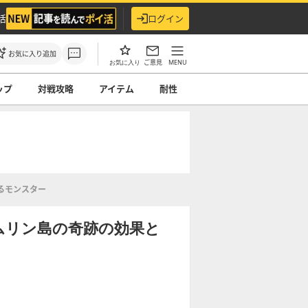
活
ログイン
お気に入り追加
ご意見
MENU
お気に入り
ップ
対戦攻略
アイテム
耐性
るモンスター
ルムリン島の奇跡の効果と