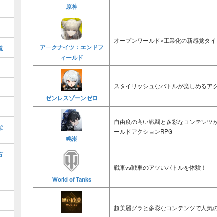
原神
オープンワールド×工業化の新感覚タイ
覧
アークナイツ：エンドフ
ィールド
スタイリッシュなバトルが楽しめるアク
ゼンレスゾーンゼロ
自由度の高い戦闘と多彩なコンテンツ
な
ールドアクションRPG
鳴潮
方
戦車vs戦車のアツいバトルを体験！
World of Tanks
超美麗グラと多彩なコンテンツで人気の