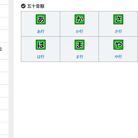
五十音順
あ行
か行
さ行
立
は行
ま行
や行