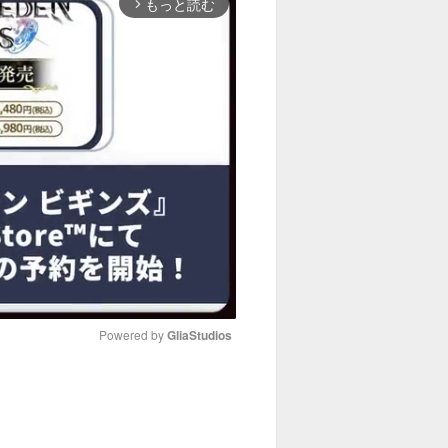
もっと読む
arrow_forward_ios
Powered by 
GliaStudios
M
u
t