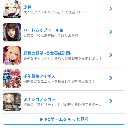
原神
大人気アクションRPGをPCで快適プレイ！
ハーレムオブトーキョー
美女と一緒に歌舞伎町で成り上がれ！
総裁の野望 -美女養成計画-
美麗なキャラを引き連れて金融戦争を制覇しよう！
千年戦争アイギス
個性豊かなユニットを指揮して敵を迎え撃て！
ミナシゴノシゴト
武器の『アビリティ』と『戦神』を駆使するターン制コマンドバトルRPG！
PCゲームをもっと見る