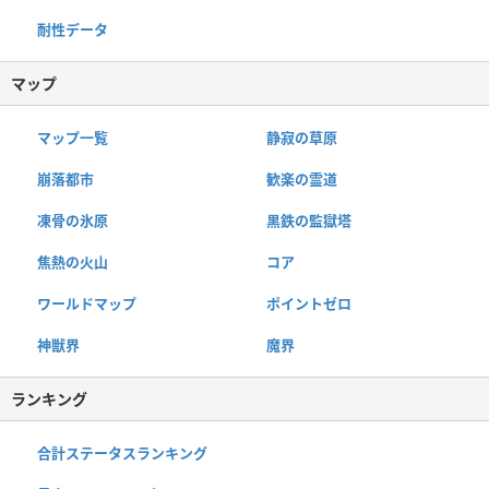
耐性データ
マップ
マップ一覧
静寂の草原
崩落都市
歓楽の霊道
凍骨の氷原
黒鉄の監獄塔
焦熱の火山
コア
ワールドマップ
ポイントゼロ
神獣界
魔界
ランキング
合計ステータスランキング