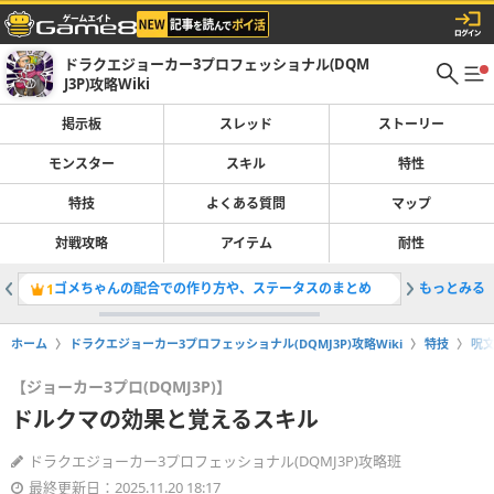
ドラクエジョーカー3プロフェッショナル(DQM
J3P)攻略Wiki
掲示板
スレッド
ストーリー
モンスター
スキル
特性
特技
よくある質問
マップ
対戦攻略
アイテム
耐性
ゴメちゃんの配合での作り方や、ステータスのまとめ
もっとみる
スキル生
1
2
ホーム
ドラクエジョーカー3プロフェッショナル(DQMJ3P)攻略Wiki
特技
呪
【ジョーカー3プロ(DQMJ3P)】
ドルクマの効果と覚えるスキル
ドラクエジョーカー3プロフェッショナル(DQMJ3P)攻略班
最終更新日：2025.11.20 18:17