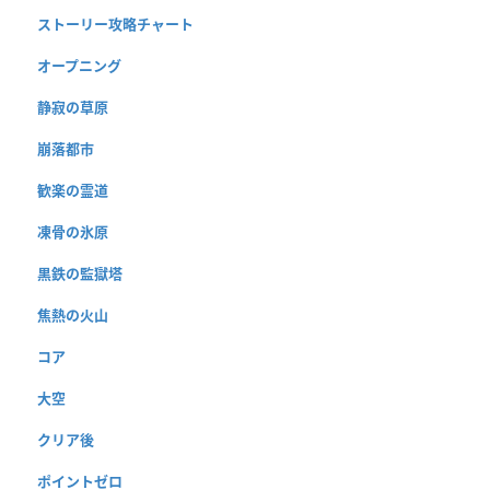
ストーリー攻略チャート
オープニング
静寂の草原
崩落都市
歓楽の霊道
凍骨の氷原
黒鉄の監獄塔
焦熱の火山
コア
大空
クリア後
ポイントゼロ