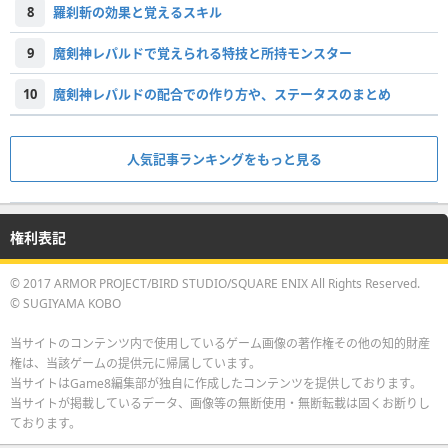
8
羅刹斬の効果と覚えるスキル
9
魔剣神レパルドで覚えられる特技と所持モンスター
10
魔剣神レパルドの配合での作り方や、ステータスのまとめ
人気記事ランキングをもっと見る
権利表記
© 2017 ARMOR PROJECT/BIRD STUDIO/SQUARE ENIX All Rights Reserved.
© SUGIYAMA KOBO
当サイトのコンテンツ内で使用しているゲーム画像の著作権その他の知的財産
権は、当該ゲームの提供元に帰属しています。
当サイトはGame8編集部が独自に作成したコンテンツを提供しております。
当サイトが掲載しているデータ、画像等の無断使用・無断転載は固くお断りし
ております。