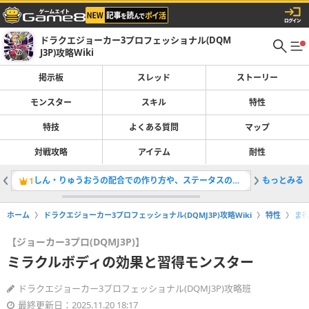
ドラクエジョーカー3プロフェッショナル(DQM
J3P)攻略Wiki
掲示板
スレッド
ストーリー
モンスター
スキル
特性
特技
よくある質問
マップ
対戦攻略
アイテム
耐性
しん・りゅうおうの配合での作り方や、ステータスのまとめ
もっとみる
ほうおう
1
2
ホーム
ドラクエジョーカー3プロフェッショナル(DQMJ3P)攻略Wiki
特性
ま
【ジョーカー3プロ(DQMJ3P)】
ミラクルボディの効果と習得モンスター
ドラクエジョーカー3プロフェッショナル(DQMJ3P)攻略班
最終更新日：2025.11.20 18:17