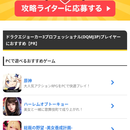
ドラクエジョーカー3プロフェッショナル(DQMJ3P)プレイヤー
におすすめ【PR】
PCで遊べるおすすめゲーム
原神
大人気アクションRPGをPCで快適プレイ！
ハーレムオブトーキョー
美女と一緒に歌舞伎町で成り上がれ！
総裁の野望 -美女養成計画-