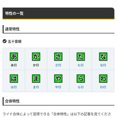
特性の一覧
通常特性
五十音順
あ行
か行
さ行
た行
な行
は行
ま行
や行
ら行
わ行
合体特性
ライド合体によって習得できる「合体特性」は以下の記事を見てくださ