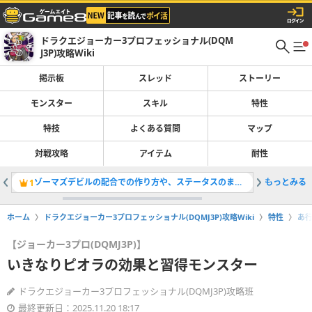
ドラクエジョーカー3プロフェッショナル(DQM
J3P)攻略Wiki
掲示板
スレッド
ストーリー
モンスター
スキル
特性
特技
よくある質問
マップ
対戦攻略
アイテム
耐性
ゾーマズデビルの配合での作り方や、ステータスのまとめ
もっとみる
バラモス
1
2
ホーム
ドラクエジョーカー3プロフェッショナル(DQMJ3P)攻略Wiki
特性
あ
【ジョーカー3プロ(DQMJ3P)】
いきなりピオラの効果と習得モンスター
ドラクエジョーカー3プロフェッショナル(DQMJ3P)攻略班
最終更新日：2025.11.20 18:17