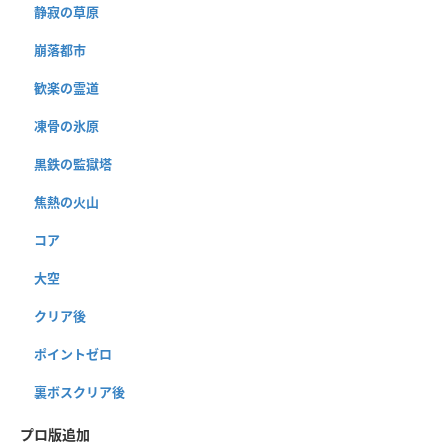
静寂の草原
崩落都市
歓楽の霊道
凍骨の氷原
黒鉄の監獄塔
焦熱の火山
コア
大空
クリア後
ポイントゼロ
裏ボスクリア後
プロ版追加