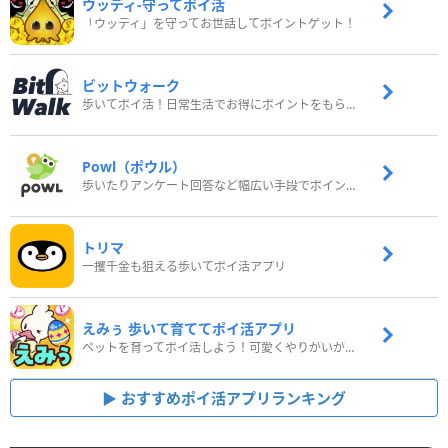
ウッディ‐守ってポイ活
「ウッディ」を守ってお世話してポイントゲット！
ビットウォーク
歩いてポイ活！日常生活でお得にポイントをもらおう
Powl（ポウル）
歩いたりアンケート回答など幅広い手段でポイントをゲット
トリマ
一攫千金も狙える歩いてポイ活アプリ
えみぅ 歩いて育ててポイ活アプリ
ペットを育ってポイ活しよう！可愛くやりがいがある新感覚アプリ
おすすめポイ活アプリランキング