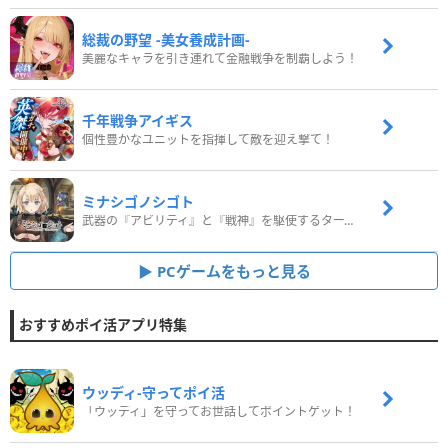
総裁の野望 -美女養成計画-
美麗なキャラを引き連れて金融戦争を制覇しよう！
千年戦争アイギス
個性豊かなユニットを指揮して敵を迎え撃て！
ミナシゴノシゴト
武器の『アビリティ』と『戦神』を駆使するターン制コマンドバトルRPG！
PCゲームをもっと見る
おすすめポイ活アプリ特集
ウッディ‐守ってポイ活
「ウッディ」を守ってお世話してポイントゲット！