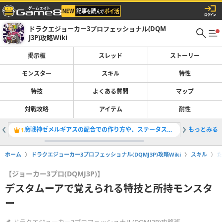
ドラクエジョーカー3プロフェッショナル(DQM
J3P)攻略Wiki
掲示板
スレッド
ストーリー
モンスター
スキル
特性
特技
よくある質問
マップ
対戦攻略
アイテム
耐性
魔戦神ゼメルギアスの配合での作り方や、ステータスのまとめ
もっとみる
ぐんたい
1
2
ホーム
ドラクエジョーカー3プロフェッショナル(DQMJ3P)攻略Wiki
スキル
【ジョーカー3プロ(DQMJ3P)】
デスタムーアで覚えられる特技と所持モンスタ
ー