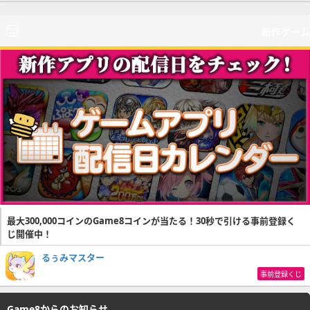
新作ゲーム
最大300,000コインのGame8コインが当たる！30秒で引ける事前登録く
じ開催中！
るぅみマスター
事前登録くじ
Game8からのお知らせ