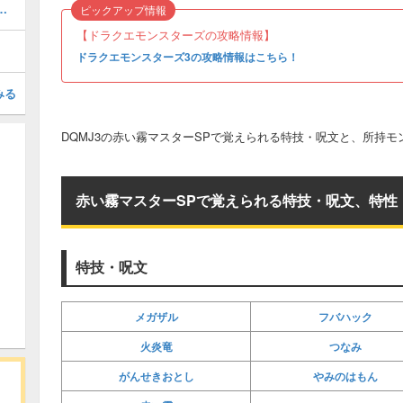
での作り方や、ステータスのまとめ
ピックアップ情報
【ドラクエモンスターズの攻略情報】
ドラクエモンスターズ3の攻略情報はこちら！
みる
DQMJ3の赤い霧マスターSPで覚えられる特技・呪文と、所持
赤い霧マスターSPで覚えられる特技・呪文、特性
特技・呪文
メガザル
フバハック
火炎竜
つなみ
がんせきおとし
やみのはもん