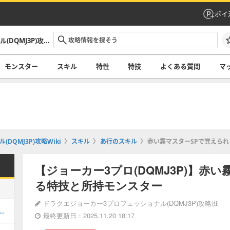
ポイ
ドラクエジョーカー3プロフェッショナル(DQMJ3P)攻略Wiki
モンスター
スキル
特性
特技
よくある質問
マ
QMJ3P)攻略Wiki
スキル
あ行のスキル
赤い霧マスターSPで覚えら
【ジョーカー3プロ(DQMJ3P)】赤
る特技と所持モンスター
ドラクエジョーカー3プロフェッショナル(DQMJ3P)攻略班
配合での作り方や、ステータスのまとめ
最終更新日：2025.11.20 18:17