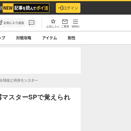
活
ログイン
お気に入り追加
ご意見
MENU
お気に入り
ップ
対戦攻略
アイテム
耐性
れる特技と所持モンスター
い霧マスターSPで覚えられ