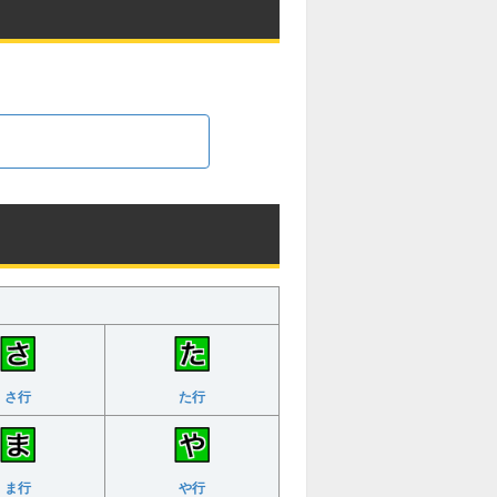
さ行
た行
ま行
や行