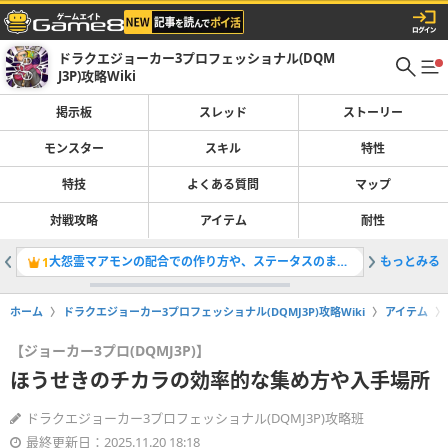
ドラクエジョーカー3プロフェッショナル(DQM
J3P)攻略Wiki
掲示板
スレッド
ストーリー
モンスター
スキル
特性
特技
よくある質問
マップ
対戦攻略
アイテム
耐性
大怨霊マアモンの配合での作り方や、ステータスのまとめ
もっとみる
Wi-F
1
2
ホーム
ドラクエジョーカー3プロフェッショナル(DQMJ3P)攻略Wiki
アイテム
【ジョーカー3プロ(DQMJ3P)】
ほうせきのチカラの効率的な集め方や入手場所
ドラクエジョーカー3プロフェッショナル(DQMJ3P)攻略班
最終更新日：2025.11.20 18:18