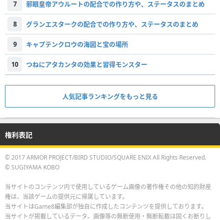
7
邪眼皇帝アウルートの配合での作り方や、ステータスのまとめ
8
グランエスタークの配合での作り方や、ステータスのまとめ
9
キャプテンクロウの海図と宝の場所
10
つねにアタカンタの効果と習得モンスター
人気記事ランキングをもっと見る
権利表記
© 2017 ARMOR PROJECT/BIRD STUDIO/SQUARE ENIX All Rights Reserved.
© SUGIYAMA KOBO
当サイトのコンテンツ内で使用しているゲーム画像の著作権その他の知的財産
権は、当該ゲームの提供元に帰属しています。
当サイトはGame8編集部が独自に作成したコンテンツを提供しております。
当サイトが掲載しているデータ、画像等の無断使用・無断転載は固くお断りし