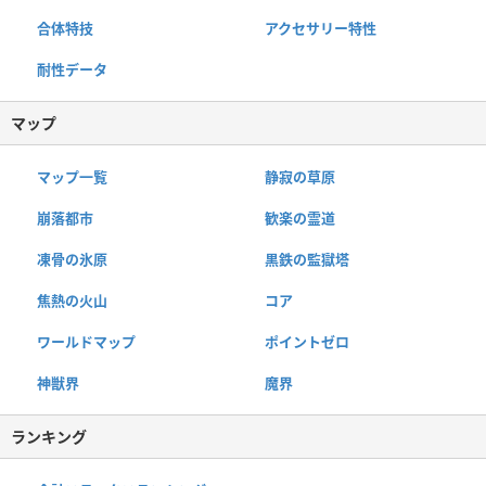
合体特技
アクセサリー特性
耐性データ
マップ
マップ一覧
静寂の草原
崩落都市
歓楽の霊道
凍骨の氷原
黒鉄の監獄塔
焦熱の火山
コア
ワールドマップ
ポイントゼロ
神獣界
魔界
ランキング