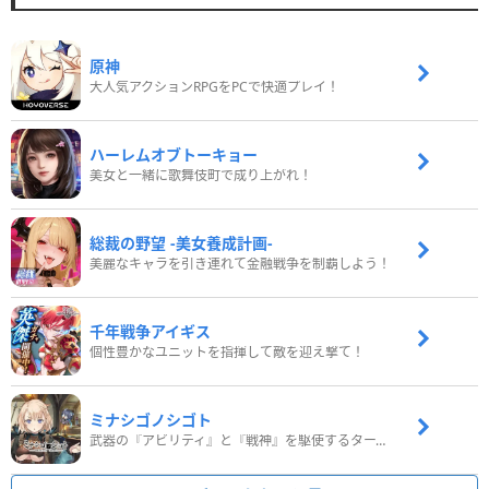
原神
大人気アクションRPGをPCで快適プレイ！
ハーレムオブトーキョー
美女と一緒に歌舞伎町で成り上がれ！
総裁の野望 -美女養成計画-
美麗なキャラを引き連れて金融戦争を制覇しよう！
千年戦争アイギス
個性豊かなユニットを指揮して敵を迎え撃て！
ミナシゴノシゴト
武器の『アビリティ』と『戦神』を駆使するターン制コマンドバトルRPG！