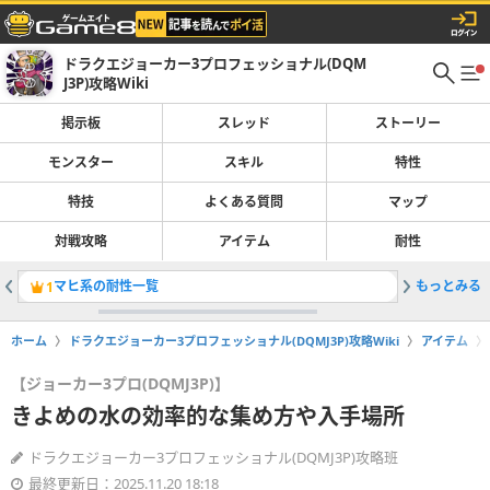
ドラクエジョーカー3プロフェッショナル(DQM
J3P)攻略Wiki
掲示板
スレッド
ストーリー
モンスター
スキル
特性
特技
よくある質問
マップ
対戦攻略
アイテム
耐性
マヒ系の耐性一覧
もっとみる
送電施設
1
2
ホーム
ドラクエジョーカー3プロフェッショナル(DQMJ3P)攻略Wiki
アイテム
【ジョーカー3プロ(DQMJ3P)】
きよめの水の効率的な集め方や入手場所
ドラクエジョーカー3プロフェッショナル(DQMJ3P)攻略班
最終更新日：2025.11.20 18:18