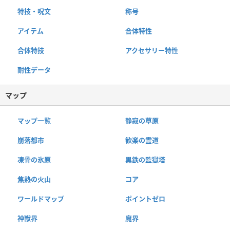
特技・呪文
称号
アイテム
合体特性
合体特技
アクセサリー特性
耐性データ
マップ
マップ一覧
静寂の草原
崩落都市
歓楽の霊道
凍骨の氷原
黒鉄の監獄塔
焦熱の火山
コア
ワールドマップ
ポイントゼロ
神獣界
魔界