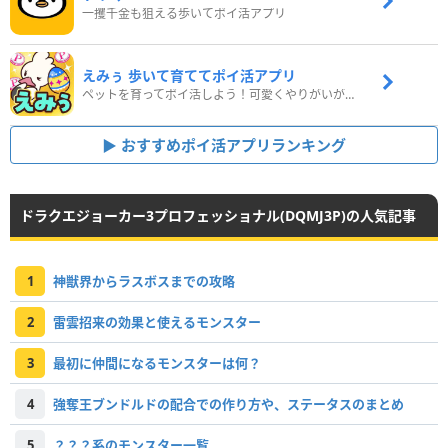
一攫千金も狙える歩いてポイ活アプリ
えみぅ 歩いて育ててポイ活アプリ
ペットを育ってポイ活しよう！可愛くやりがいがある新感覚アプリ
おすすめポイ活アプリランキング
ドラクエジョーカー3プロフェッショナル(DQMJ3P)の人気記事
1
神獣界からラスボスまでの攻略
2
雷雲招来の効果と使えるモンスター
3
最初に仲間になるモンスターは何？
4
強奪王ブンドルドの配合での作り方や、ステータスのまとめ
5
？？？系のモンスター一覧