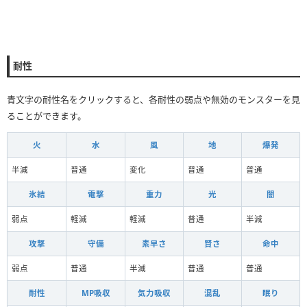
耐性
青文字の耐性名をクリックすると、各耐性の弱点や無効のモンスターを見
ることができます。
火
水
風
地
爆発
半減
普通
変化
普通
普通
氷結
電撃
重力
光
闇
弱点
軽減
軽減
普通
半減
攻撃
守備
素早さ
賢さ
命中
弱点
普通
半減
普通
普通
耐性
MP吸収
気力吸収
混乱
眠り