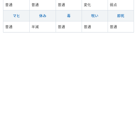
普通
普通
普通
変化
弱点
マヒ
休み
毒
呪い
即死
普通
半減
普通
普通
普通