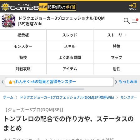
ドラクエジョーカー3プロフェッショナル(DQM
J3P)攻略Wiki
掲示板
スレッド
ストーリー
モンスター
スキル
特性
特技
よくある質問
マップ
対戦攻略
アイテム
耐性
れんぞく×6の効果と習得モンスター
もっとみる
大魔王マ
1
2
ホーム
ドラクエジョーカー3プロフェッショナル(DQMJ3P)攻略Wiki
モンスター
【ジョーカー3プロ(DQMJ3P)】
トンブレロの配合での作り方や、ステータスの
まとめ