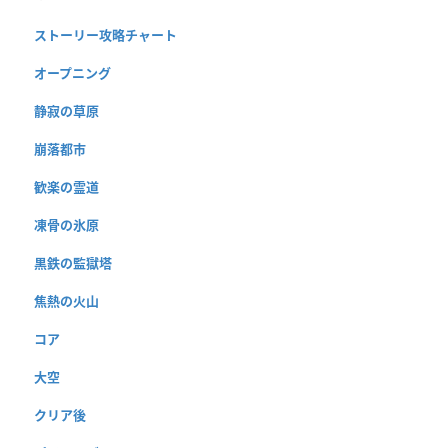
ストーリー攻略チャート
オープニング
静寂の草原
崩落都市
歓楽の霊道
凍骨の氷原
黒鉄の監獄塔
焦熱の火山
コア
大空
クリア後