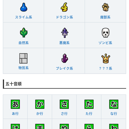
スライム系
ドラゴン系
魔獣系
自然系
悪魔系
ゾンビ系
物質系
ブレイク系
？？？系
五十音順
あ行
か行
さ行
た行
な行