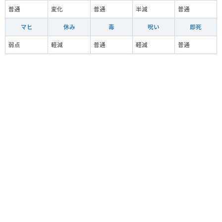
普通
変化
普通
半減
普通
マヒ
休み
毒
呪い
即死
弱点
軽減
普通
軽減
普通