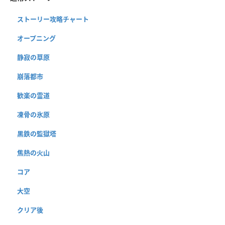
ストーリー攻略チャート
オープニング
静寂の草原
崩落都市
歓楽の霊道
凍骨の氷原
黒鉄の監獄塔
焦熱の火山
コア
大空
クリア後