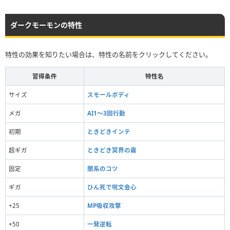
ダークモーモンの特性
特性の効果を知りたい場合は、特性の名前をクリックしてください。
習得条件
特性名
サイズ
スモールボディ
メガ
AI1～3回行動
初期
ときどきインテ
超ギガ
ときどき冥界の霧
固定
闇系のコツ
ギガ
ひん死で呪文会心
+25
MP吸収攻撃
+50
一発逆転