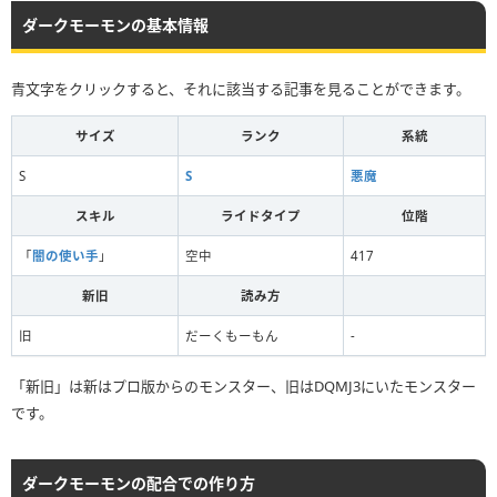
ダークモーモンの基本情報
青文字をクリックすると、それに該当する記事を見ることができます。
サイズ
ランク
系統
S
S
悪魔
スキル
ライドタイプ
位階
「
闇の使い手
」
空中
417
新旧
読み方
旧
だーくもーもん
-
「新旧」は新はプロ版からのモンスター、旧はDQMJ3にいたモンスター
です。
ダークモーモンの配合での作り方