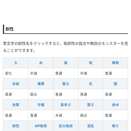
耐性
青文字の耐性名をクリックすると、各耐性の弱点や無効のモンスターを見
ることができます。
火
水
風
地
爆発
変化
半減
普通
半減
普通
氷結
電撃
重力
光
闇
普通
弱点
普通
普通
普通
攻撃
守備
素早さ
賢さ
命中
普通
普通
半減
弱点
普通
耐性
MP吸収
気力吸収
混乱
眠り