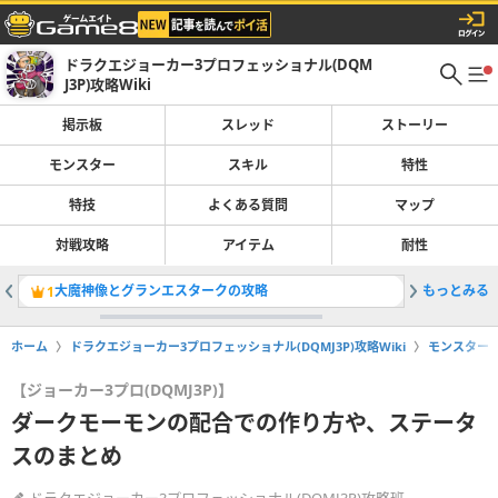
ドラクエジョーカー3プロフェッショナル(DQM
J3P)攻略Wiki
掲示板
スレッド
ストーリー
モンスター
スキル
特性
特技
よくある質問
マップ
対戦攻略
アイテム
耐性
大魔神像とグランエスタークの攻略
もっとみる
中盤にお
1
2
ホーム
ドラクエジョーカー3プロフェッショナル(DQMJ3P)攻略Wiki
モンスター
【ジョーカー3プロ(DQMJ3P)】
ダークモーモンの配合での作り方や、ステータ
スのまとめ