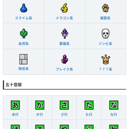
スライム系
ドラゴン系
魔獣系
自然系
悪魔系
ゾンビ系
物質系
ブレイク系
？？？系
五十音順
あ行
か行
さ行
た行
な行