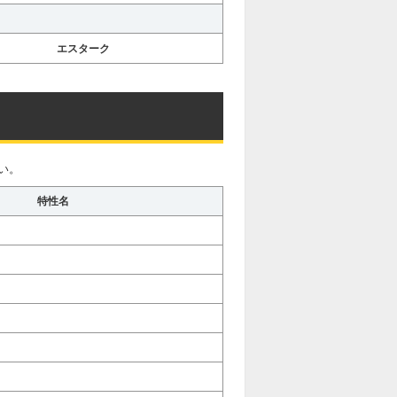
エスターク
い。
特性名