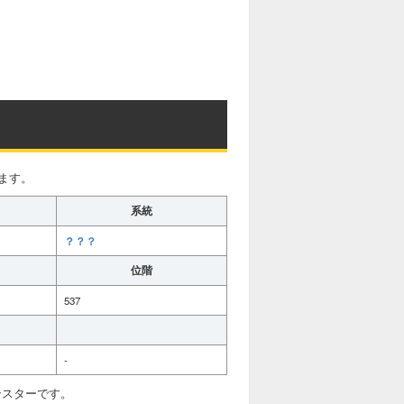
ます。
系統
？？？
位階
537
-
ンスターです。