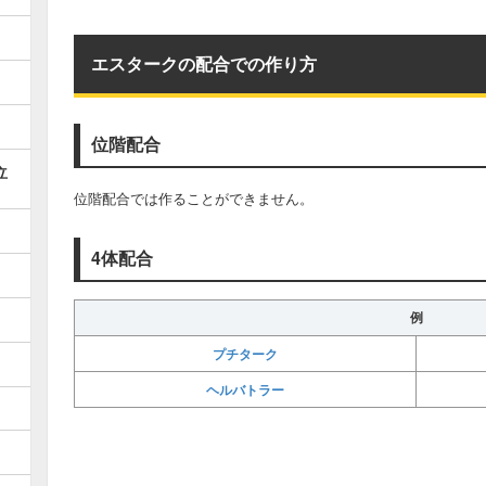
エスタークの配合での作り方
位階配合
立
位階配合では作ることができません。
4体配合
例
プチターク
ヘルバトラー