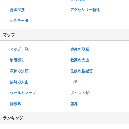
合体特技
アクセサリー特性
耐性データ
マップ
マップ一覧
静寂の草原
崩落都市
歓楽の霊道
凍骨の氷原
黒鉄の監獄塔
焦熱の火山
コア
ワールドマップ
ポイントゼロ
神獣界
魔界
ランキング