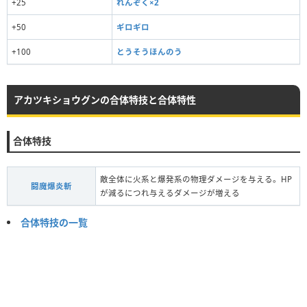
+25
れんぞく×2
+50
ギロギロ
+100
とうそうほんのう
アカツキショウグンの合体特技と合体特性
合体特技
敵全体に火系と爆発系の物理ダメージを与える。HP
闘魔爆炎斬
が減るにつれ与えるダメージが増える
合体特技の一覧