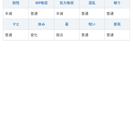
耐性
MP吸収
気力吸収
混乱
眠り
半減
普通
半減
普通
普通
マヒ
休み
毒
呪い
即死
普通
変化
弱点
普通
普通