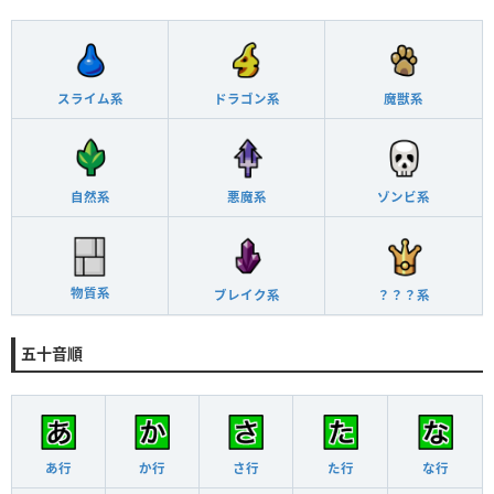
スライム系
ドラゴン系
魔獣系
自然系
悪魔系
ゾンビ系
物質系
ブレイク系
？？？系
五十音順
あ行
か行
さ行
た行
な行