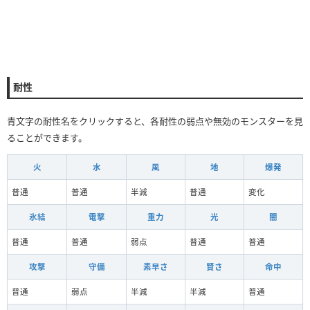
耐性
青文字の耐性名をクリックすると、各耐性の弱点や無効のモンスターを見
ることができます。
火
水
風
地
爆発
普通
普通
半減
普通
変化
氷結
電撃
重力
光
闇
普通
普通
弱点
普通
普通
攻撃
守備
素早さ
賢さ
命中
普通
弱点
半減
半減
普通