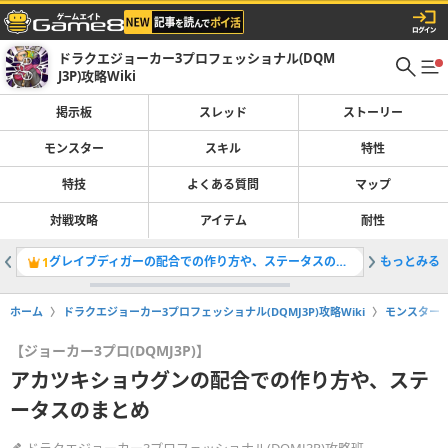
ドラクエジョーカー3プロフェッショナル(DQM
J3P)攻略Wiki
掲示板
スレッド
ストーリー
モンスター
スキル
特性
特技
よくある質問
マップ
対戦攻略
アイテム
耐性
グレイブディガーの配合での作り方や、ステータスのまとめ
もっとみる
光あふれ
1
2
ホーム
ドラクエジョーカー3プロフェッショナル(DQMJ3P)攻略Wiki
モンスター
【ジョーカー3プロ(DQMJ3P)】
アカツキショウグンの配合での作り方や、ステ
ータスのまとめ