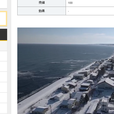
売値
100
効果
-