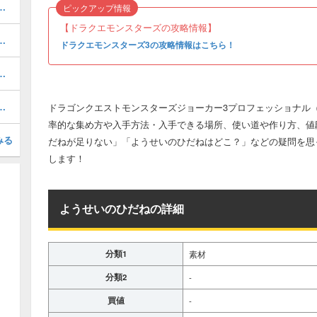
えられる特技と所持モンスター
ピックアップ情報
【ドラクエモンスターズの攻略情報】
での作り方や、ステータスのまとめ
ドラクエモンスターズ3の攻略情報はこちら！
配合での作り方や、ステータスのまとめ
での作り方や、ステータスのまとめ
ドラゴンクエストモンスターズジョーカー3プロフェッショナル（
率的な集め方や入手方法・入手できる場所、使い道や作り方、値
みる
だねが足りない」「ようせいのひだねはどこ？」などの疑問を思
します！
ようせいのひだねの詳細
分類1
素材
分類2
-
買値
-