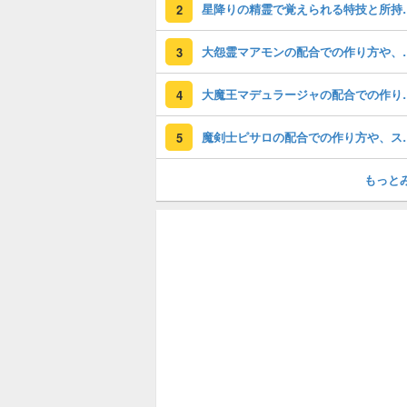
星降りの精霊で覚
2
大怨霊マアモンの配合
3
大魔王マデュラージャの
4
魔剣士ピサロの配合
5
もっと