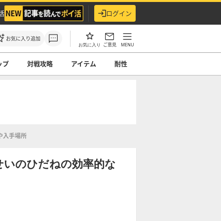
活
ログイン
お気に入り追加
ご意見
MENU
お気に入り
ップ
対戦攻略
アイテム
耐性
や入手場所
うせいのひだねの効率的な