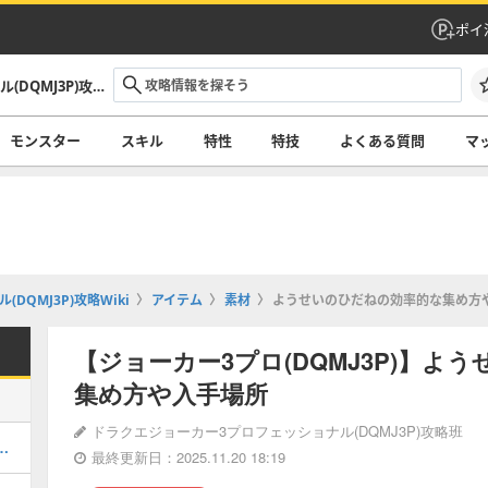
ポイ
ドラクエジョーカー3プロフェッショナル(DQMJ3P)攻略Wiki
モンスター
スキル
特性
特技
よくある質問
マ
QMJ3P)攻略Wiki
アイテム
素材
ようせいのひだねの効率的な集め方
【ジョーカー3プロ(DQMJ3P)】よ
集め方や入手場所
ドラクエジョーカー3プロフェッショナル(DQMJ3P)攻略班
の作り方や、ステータスのまとめ
最終更新日：2025.11.20 18:19