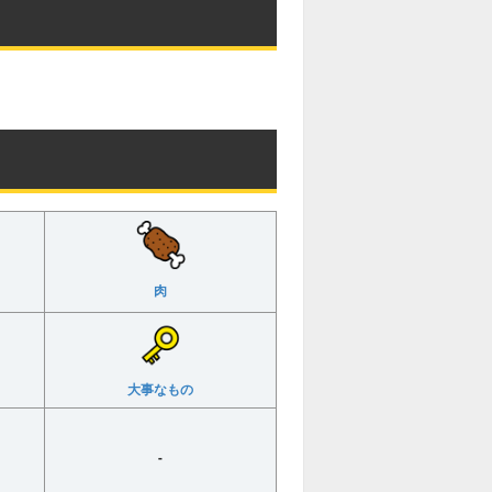
肉
大事なもの
-