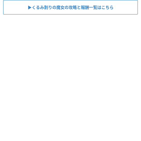
▶︎くるみ割りの魔女の攻略と報酬一覧はこちら