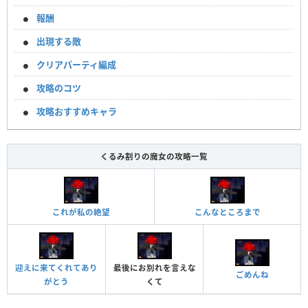
報酬
出現する敵
クリアパーティ編成
攻略のコツ
攻略おすすめキャラ
くるみ割りの魔女の攻略一覧
これが私の絶望
こんなところまで
迎えに来てくれてあり
最後にお別れを言えな
ごめんね
がとう
くて