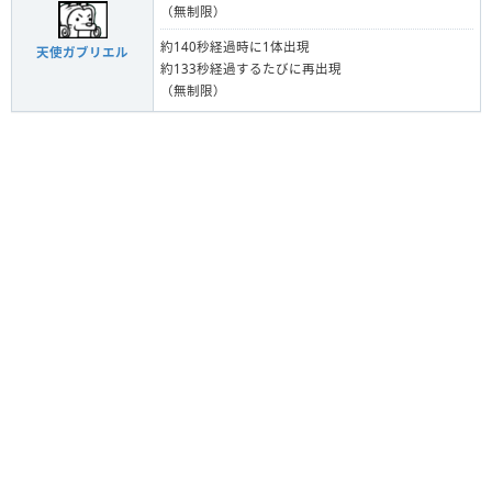
（無制限）
約140秒経過時に1体出現
天使ガブリエル
約133秒経過するたびに再出現
（無制限）