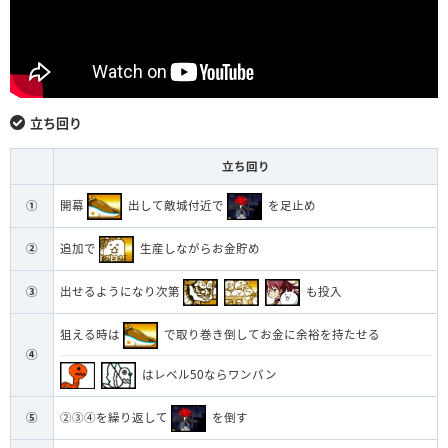
立ち回り
立ち回り
開幕
出して敵城付近で
を足止め
①
追加で
生産しながらお金貯め
②
出せるようになり次第
も投入
③
狙える時は
で取り巻き倒してお金に余裕を持たせる
④
はレベル50ならワンパン
②③④を繰り返して
を倒す
⑤