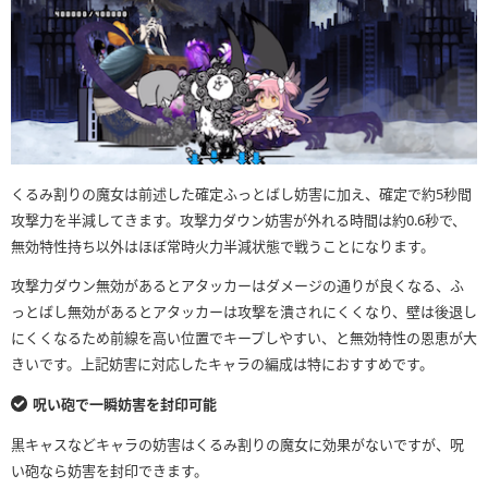
くるみ割りの魔女は前述した確定ふっとばし妨害に加え、確定で約5秒間
攻撃力を半減してきます。攻撃力ダウン妨害が外れる時間は約0.6秒で、
無効特性持ち以外はほぼ常時火力半減状態で戦うことになります。
攻撃力ダウン無効があるとアタッカーはダメージの通りが良くなる、ふ
っとばし無効があるとアタッカーは攻撃を潰されにくくなり、壁は後退し
にくくなるため前線を高い位置でキープしやすい、と無効特性の恩恵が大
きいです。上記妨害に対応したキャラの編成は特におすすめです。
呪い砲で一瞬妨害を封印可能
黒キャスなどキャラの妨害はくるみ割りの魔女に効果がないですが、呪
い砲なら妨害を封印できます。