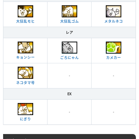
大狂乱モヒ
大狂乱ゴム
メタルネコ
レア
キョンシー
カメカー
ごろにゃん
-
-
ネコタマ号
EX
-
-
にぎり