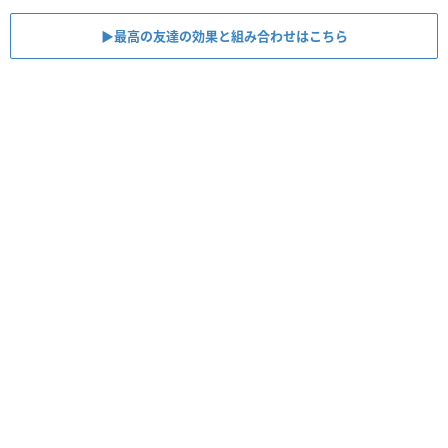
▶︎最高の友達の効果と組み合わせはこちら