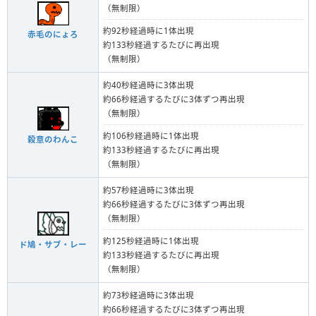
（無制限）
約92秒経過時に1体出現
赤毛のにょろ
約133秒経過するたびに再出現
（無制限）
約40秒経過時に3体出現
約66秒経過するたびに3体ずつ再出現
（無制限）
約106秒経過時に1体出現
殺意のわんこ
約133秒経過するたびに再出現
（無制限）
約57秒経過時に3体出現
約66秒経過するたびに3体ずつ再出現
（無制限）
約125秒経過時に1体出現
ド鳩・サブ・レー
約133秒経過するたびに再出現
（無制限）
約73秒経過時に3体出現
約66秒経過するたびに3体ずつ再出現