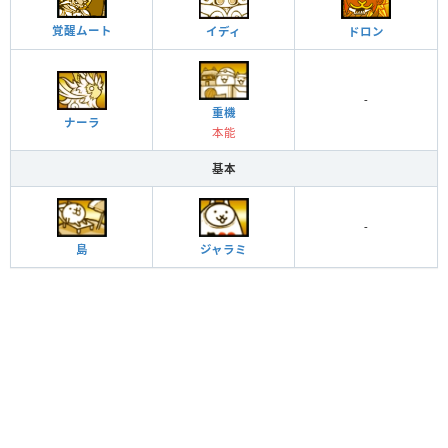
覚醒ムート
ドロン
イディ
-
重機
ナーラ
本能
基本
-
島
ジャラミ