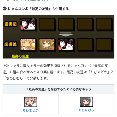
にゃんコンボ「最高の友達」も併用する
上記キャラに魔女キラーの効果を増幅させるにゃんコンボ「最高の友
達」も組み合わせるとより楽に勝てます。最高の友達は「ちびまどか」と
「ちびほむら」で発動します。
「最高の友達」を発動するために必要なキャラ
ちびほむら
ちびまどか