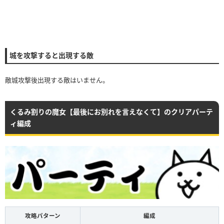
城を攻撃すると出現する敵
敵城攻撃後出現する敵はいません。
くるみ割りの魔女【最後にお別れを言えなくて】のクリアパーテ
ィ編成
攻略パターン
編成