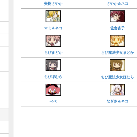
美樹さやか
さやか＆ネコ
マミ＆ネコ
佐倉杏子
ちび魔法少女まどか
ちびまどか
ちびほむら
ちび魔法少女ほむら
なぎさ＆ネコ
ベベ