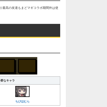
り最高の友達もまどマギコラボ期間外は使
必要なキャラ
ちびほむら