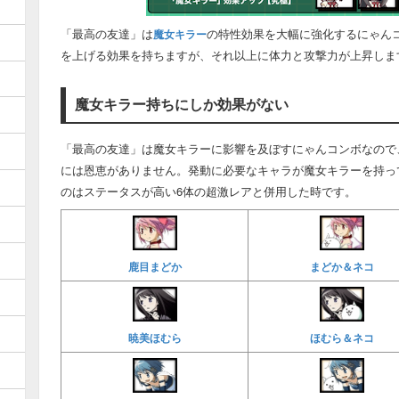
「最高の友達」は
の特性効果を大幅に強化するにゃん
魔女キラー
を上げる効果を持ちますが、それ以上に体力と攻撃力が上昇しま
魔女キラー持ちにしか効果がない
「最高の友達」は魔女キラーに影響を及ぼすにゃんコンボなので
には恩恵がありません。発動に必要なキャラが魔女キラーを持っ
のはステータスが高い6体の超激レアと併用した時です。
鹿目まどか
まどか＆ネコ
暁美ほむら
ほむら＆ネコ