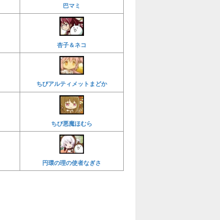
巴マミ
杏子＆ネコ
ちびアルティメットまどか
ちび悪魔ほむら
円環の理の使者なぎさ