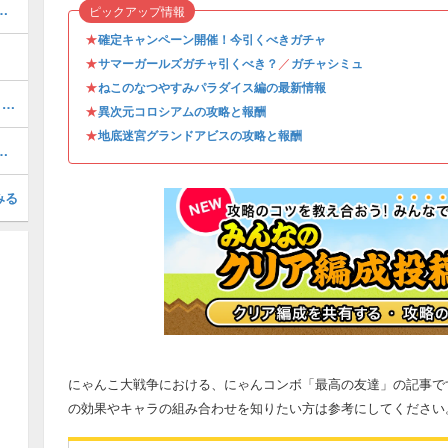
とスケジュール｜今引くべきガチャ
ピックアップ情報
★
確定キャンペーン開催！今引くべきガチャ
★
／
サマーガールズガチャ引くべき？
ガチャシミュ
★
ねこのなつやすみパラダイス編の最新情報
超拳獣ブンナグリオス大降臨【百獣王1】の攻略とクリア編成
★
異次元コロシアムの攻略と報酬
★
地底迷宮グランドアビスの攻略と報酬
ネル降臨の攻略とクリア編成
みる
にゃんこ大戦争における、にゃんコンボ「最高の友達」の記事で
の効果やキャラの組み合わせを知りたい方は参考にしてください