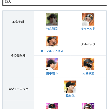
巨人
本命予想
竹丸和幸
キャベッジ
ダルベック
R・マルティネス
その他候補
田中瑛斗
大城卓三
メジャーコラボ
横川凱