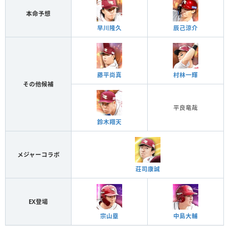
本命予想
早川隆久
辰己涼介
藤平尚真
村林一輝
その他候補
平良竜哉
鈴木翔天
メジャーコラボ
荘司康誠
EX登場
宗山塁
中島大輔