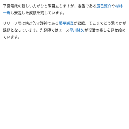
平良竜哉の新しい力がひと際目立ちますが、定番である
辰己涼介
や
村林
一輝
も安定した成績を残しています。
リリーフ陣は絶対的守護神である
藤平尚真
が君臨、そこまでどう繋ぐかが
課題となっています。先発陣ではエース
早川隆久
が復活の兆しを見せ始め
ています。