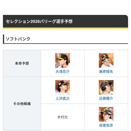
セレクション2026パリーグ選手予想
ソフトバンク
本命予想
大津亮介
栗原陵矢
上沢直之
近藤健介
その他候補
木村光
周東佑京