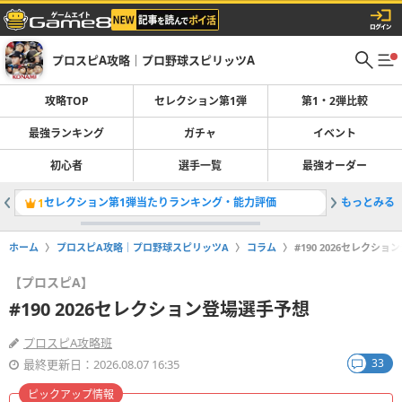
プロスピA攻略｜プロ野球スピリッツA
攻略TOP
セレクション第1弾
第1・2弾比較
最強ランキング
ガチャ
イベント
初心者
選手一覧
最強オーダー
セレクション第1弾当たりランキング・能力評価
もっとみる
セレクシ
1
2
ホーム
プロスピA攻略｜プロ野球スピリッツA
コラム
#190 2026セレクシ
【プロスピA】
#190 2026セレクション登場選手予想
プロスピA攻略班
33
最終更新日：2026.08.07 16:35
ピックアップ情報