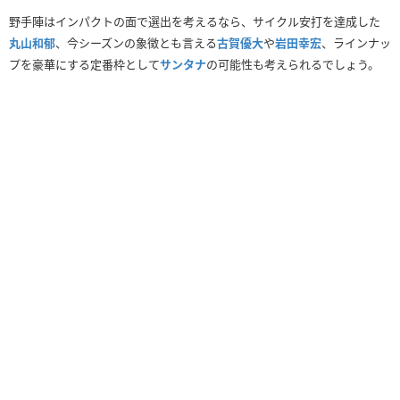
野手陣はインパクトの面で選出を考えるなら、サイクル安打を達成した
丸山和郁
、今シーズンの象徴とも言える
古賀優大
や
岩田幸宏
、ラインナッ
プを豪華にする定番枠として
サンタナ
の可能性も考えられるでしょう。