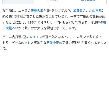
投手陣は、エースの
伊藤大海
が5勝を挙げており、
加藤貴之
、
北山亘基
と
続く先発3本柱が安定した投球を見せています。一方で守備面の課題が顕
著なことに加え、他の先発陣やリリーフ陣も安定しておらず、守護神の
柳
川大晟
へいかに繋ぐかが大きな課題となっています。
チーム内打撃3冠の
レイエス
が選出外となると、ホームランを多く放って
おり、ゲーム内でも人気選手な
万波中正
の実装の可能性が高くなるでしょ
う。