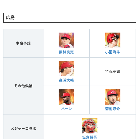
広島
本命予想
栗林良吏
小園海斗
持丸泰輝
森浦大輔
その他候補
ハーン
菊池涼介
メジャーコラボ
坂倉将吾