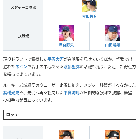
メジャーコラボ
村田怜音
EX登場
甲斐野央
山田陽翔
現役ドラフトで獲得した
平沢大河
が急覚醒を見せているほか、怪我で出
遅れた
ネビン
や若手の中心である
渡部聖弥
の活躍も光り、安定した得点力
を維持できています。
ルーキー岩城颯空のクローザー定着に加え、メジャー移籍が叶わなかった
髙橋光成
や、先発へ再々転向した
平良海馬
が圧倒的な投球を披露、鉄壁
の投手力が目立っています。
ロッテ