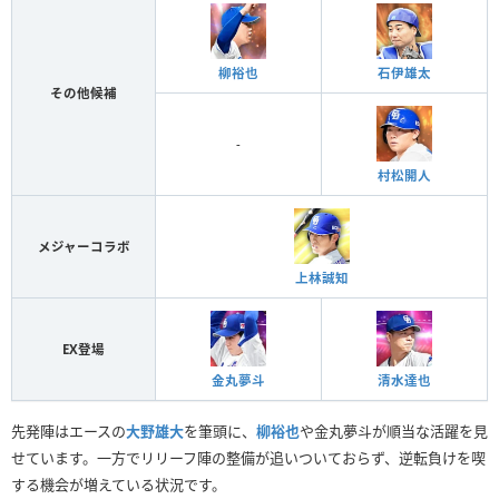
柳裕也
石伊雄太
その他候補
-
村松開人
メジャーコラボ
上林誠知
EX登場
金丸夢斗
清水達也
先発陣はエースの
大野雄大
を筆頭に、
柳裕也
や金丸夢斗が順当な活躍を見
せています。一方でリリーフ陣の整備が追いついておらず、逆転負けを喫
する機会が増えている状況です。