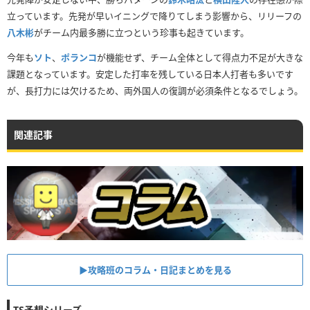
立っています。先発が早いイニングで降りてしまう影響から、リリーフの
八木彬
がチーム内最多勝に立つという珍事も起きています。
今年も
ソト
、
ポランコ
が機能せず、チーム全体として得点力不足が大きな
課題となっています。安定した打率を残している日本人打者も多いです
が、長打力には欠けるため、両外国人の復調が必須条件となるでしょう。
関連記事
▶︎攻略班のコラム・日記まとめを見る
TS予想シリーズ