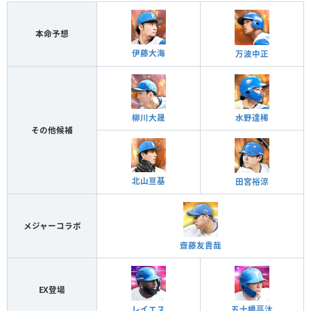
本命予想
伊藤大海
万波中正
柳川大晟
水野達稀
その他候補
北山亘基
田宮裕涼
メジャーコラボ
齋藤友貴哉
EX登場
レイエス
五十幡亮汰