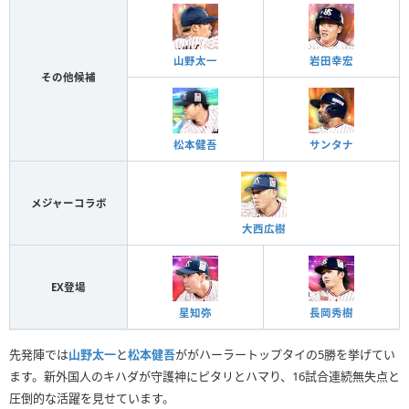
山野太一
岩田幸宏
その他候補
松本健吾
サンタナ
メジャーコラボ
大西広樹
EX登場
星知弥
長岡秀樹
先発陣では
山野太一
と
松本健吾
ががハーラートップタイの5勝を挙げてい
ます。新外国人のキハダが守護神にピタリとハマり、16試合連続無失点と
圧倒的な活躍を見せています。