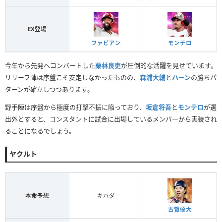
EX登場
ファビアン
モンテロ
今年から先発へコンバートした
栗林良吏
が圧倒的な活躍を見せています。
リリーフ陣は序盤こそ安定しなかったものの、
森浦大輔
と
ハーン
の勝ちパ
ターンが確立しつつあります。
野手陣は序盤から極度の打撃不振に陥っており、
坂倉将吾
と
モンテロ
が選
出外とすると、コンスタントに試合に出場しているメンバーから実装され
ることになるでしょう。
ヤクルト
本命予想
キハダ
古賀優大