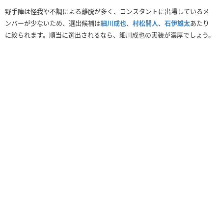
野手陣は怪我や不調による離脱が多く、コンスタントに出場しているメ
ンバーが少ないため、選出候補は
細川成也
、
村松開人
、
石伊雄太
あたり
に絞られます。順当に選出されるなら、細川成也の実装が濃厚でしょう。