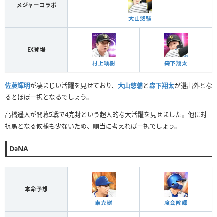
メジャーコラボ
大山悠輔
EX登場
村上頌樹
森下翔太
佐藤輝明
が凄まじい活躍を見せており、
大山悠輔
と
森下翔太
が選出外とな
るとほぼ一択となるでしょう。
高橋遥人が開幕5戦で4完封という超人的な大活躍を見せました。他に対
抗馬となる候補も少ないため、順当に考えれば一択でしょう。
DeNA
本命予想
東克樹
度会隆輝