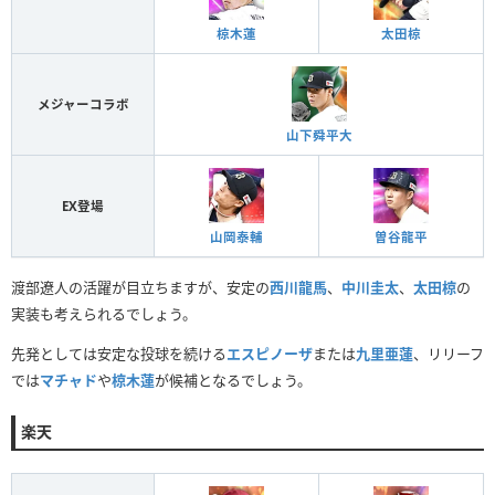
椋木蓮
太田椋
メジャーコラボ
山下舜平大
EX登場
山岡泰輔
曽谷龍平
渡部遼人の活躍が目立ちますが、安定の
西川龍馬
、
中川圭太
、
太田椋
の
実装も考えられるでしょう。
先発としては安定な投球を続ける
エスピノーザ
または
九里亜蓮
、リリーフ
では
マチャド
や
椋木蓮
が候補となるでしょう。
楽天