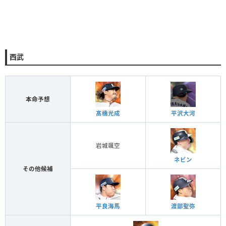
西武
本命予想
髙橋光成
平沢大河
岩城颯空
ネビン
その他候補
平良海馬
渡部聖弥