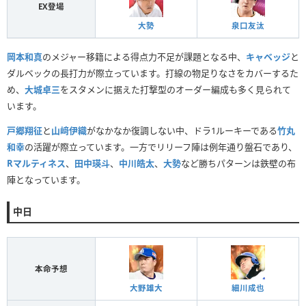
EX登場
大勢
泉口友汰
岡本和真
のメジャー移籍による得点力不足が課題となる中、
キャベッジ
と
ダルベックの長打力が際立っています。打線の物足りなさをカバーするた
め、
大城卓三
をスタメンに据えた打撃型のオーダー編成も多く見られて
います。
戸郷翔征
と
山﨑伊織
がなかなか復調しない中、ドラ1ルーキーである
竹丸
和幸
の活躍が際立っています。一方でリリーフ陣は例年通り盤石であり、
Rマルティネス
、
田中瑛斗
、
中川皓太
、
大勢
など勝ちパターンは鉄壁の布
陣となっています。
中日
本命予想
大野雄大
細川成也