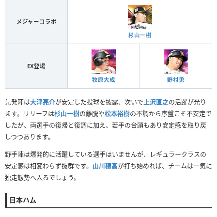
メジャーコラボ
杉山一樹
EX登場
牧原大成
野村勇
先発陣は
大津亮介
が安定した投球を披露、次いで
上沢直之
の活躍が光り
ます。リリーフは
杉山一樹
の離脱や
松本裕樹
の不調から序盤こそ不安定で
したが、両選手の復帰と復調に加え、若手の台頭もあり安定感を取り戻
しつつあります。
野手陣は爆発的に活躍している選手はいませんが、レギュラークラスの
安定感は相変わらず抜群です。
山川穂高
が打ち始めれば、チームは一気に
独走態勢へ入るでしょう。
日本ハム