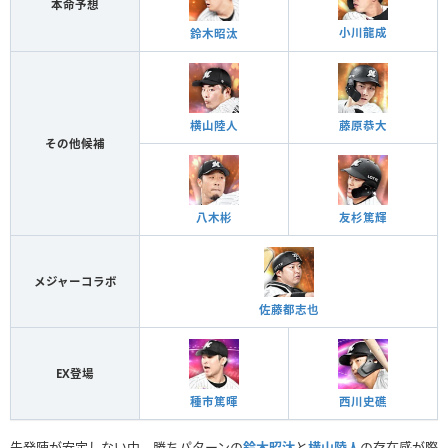
本命予想
小川龍成
鈴木昭汰
横山陸人
藤原恭大
その他候補
八木彬
友杉篤輝
メジャーコラボ
佐藤都志也
EX登場
種市篤暉
西川史礁
先発陣が安定しない中、勝ちパターンの
鈴木昭汰
と
横山陸人
の存在感が際