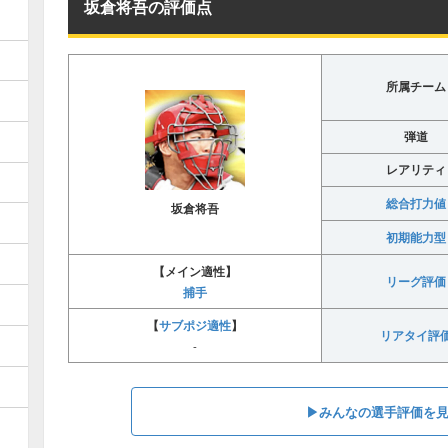
坂倉将吾の評価点
所属チーム
弾道
レアリティ
総合打力値
坂倉将吾
初期能力型
【メイン適性】
リーグ評価
捕手
サブポジ適性
【
】
リアタイ評
-
▶︎みんなの選手評価を