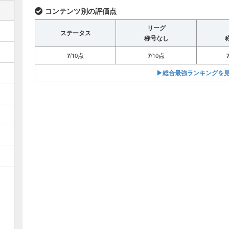
コンテンツ別の評価点
リーグ
ステータス
称号なし
7
/10点
7
/10点
7
▶︎総合最強ランキングを