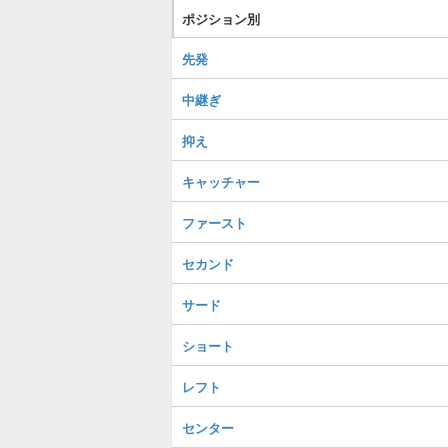
ポジション別
先発
中継ぎ
抑え
キャッチャー
ファースト
セカンド
サード
ショート
レフト
センター