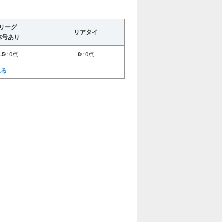
リーグ
リアタイ
称号あり
.5
/10点
8
/10点
見る