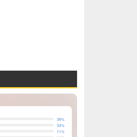
39
%
33
%
11
%