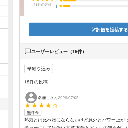
2
18
件の評価
1
評価を投稿する
ユーザーレビュー（
18
件）
絞り込み
18
件の投稿
名無しさん
2026/07/05
無課金
熱気とは比べ物にならないけど意外とパワー上がっ
チャーにしては強い方 森友哉とどっちのほうがい