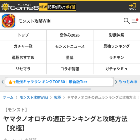
モンスト攻略Wiki
トップ
夏休み2026
彩獣神祭
ガチャ一覧
モンストニュース
最強ランキング
運極おすすめ
星墓
ラキモン
リセマラ
コラボ情報
ガチャシミュ
最強キャラランキングTOP30｜最新版Tier
もっとみる
彩獣神祭
1
2
ホーム
モンスト攻略Wiki
究極
ヤマタノオロチの適正ランキングと攻略方法【
【モンスト】
ヤマタノオロチの適正ランキングと攻略方法
【究極】