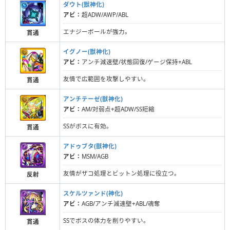
ダウト(獣神化)
アビ：
超ADW/AWP/ABL
エナジーボールが強力。
貫通
イグノー(獣神化)
アビ：
アンチ減速壁/状態回復/ゲージ保持+ABL
友情で広範囲を攻撃しやすい。
貫通
アンチテーゼ(獣神化)
アビ：
AM/対弱点+超ADW/SS短縮
SSがボスに有効。
貫通
アドゥブタ(獣神化)
アビ：
MSM/AGB
友情がザコ処理とビットン処理に役立つ。
反射
スケルツァンド(神化)
アビ：
AGB/アンチ減速壁+ABL/魂奪
SSでボスの体力を削りやすい。
貫通