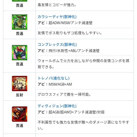
毒友情とコピーが強力。
貫通
カウシーディヤ(獣神化)
アビ：
超ADW/MSM/アンチ減速壁
友情でボス削りもザコ処理もしやすい。
貫通
コンプレックス(獣神化)
アビ：
飛行/水耐性+ABL/アンチ減速壁
ウォールボムで火力を出しながら仲間の友情コンボを誘
貫通
発できる。
トレノバ(進化なし)
アビ：
MSM/AGB+AM
グロウスフィアで敵を一掃可能。
反射
ディヴィジョン(獣神化)
アビ：
超AGB/超AWD+アンチ減速壁/対弱
不利属性でも強力な友情が敵へのダメージ源になりやす
貫通
い。