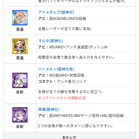
重力バリアキラーがのるトライアングルボムが強力。
アナスタシア(獣神化)
アビ：
超AGB/ABL/AM/SS短縮
全敵レーザーが全ての敵に有効。
貫通
マルタ(獣神化)
アビ：
MS/AWD+アンチ減速壁/ダッシュM
砲撃型の友情で敵全体へ高火力を与えやすい。
貫通
ハーメルン(獣神化改)
アビ：
MS/超AWD+状態回復
コネクト：
アンチ重力バリア
友情が全ての敵を攻撃するのに役立つ。
反射
※
コネクトスキルの発動必須
帰蝶(獣神化)
アビ：
超AWP/AM/対LBM/ゲージ保持+ABL/超SS短縮
2つの友情が敵へのダメージ源になりやすい。
反射
Bランク