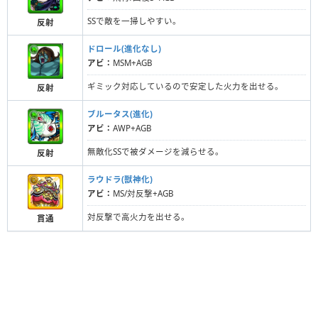
SSで敵を一掃しやすい。
反射
ドロール(進化なし)
アビ：
MSM+AGB
ギミック対応しているので安定した火力を出せる。
反射
ブルータス(進化)
アビ：
AWP+AGB
無敵化SSで被ダメージを減らせる。
反射
ラウドラ(獣神化)
アビ：
MS/対反撃+AGB
対反撃で高火力を出せる。
貫通