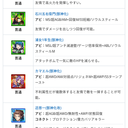
友情で高火力を発揮しやすい。
貫通
石川五右衛門(獣神化)
アビ：
MS/超AGB/AM+回復M/SS短縮/ソウルスティール
友情でダメージを出しつつ回復が可能。
貫通
浦女1年生(獣神化)
アビ：
MSL/超アンチ減速壁/ゲージ倍率保持+ABL/ソウル
スティールM
貫通
アタッチボムで一気に敵のHPを減らせる。
カマエル(獣神化)
アビ：
超AWD/AM/対弱点/リジェネM+超AWP/SSターンブ
ースト
不利属性だが複数体すると友情で敵を一掃することが可
貫通
能。
迅悠一(獣神化改)
アビ：
超AGB/超AWD/無耐性+AWP/状態回復
コネクト：
プロテクション/重力バリアキラー
貫通