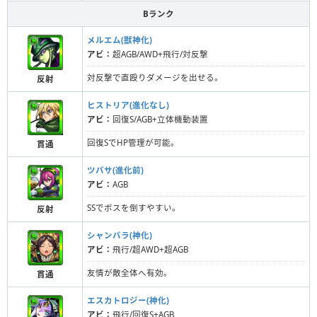
Bランク
メルエム(獣神化)
アビ：
超AGB/AWD+飛行/対反撃
対反撃で直殴りダメージを出せる。
反射
ヒストリア(進化なし)
アビ：
回復S/AGB+立体機動装置
回復SでHP管理が可能。
貫通
ツバサ(進化前)
アビ：
AGB
SSでボスを倒すやすい。
反射
シャンバラ(神化)
アビ：
飛行/超AWD+超AGB
友情が敵全体へ有効。
貫通
エスカトロジー(神化)
アビ：
飛行/回復S+AGB