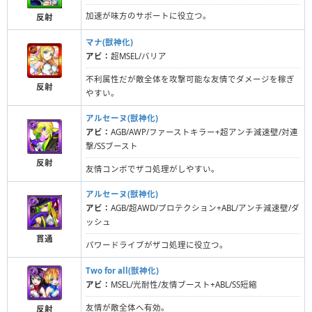
加速が味方のサポートに役立つ。
反射
マナ(獣神化)
アビ：
超MSEL/バリア
不利属性だが敵全体を攻撃可能な友情でダメージを稼ぎ
反射
やすい。
アルセーヌ(獣神化)
アビ：
AGB/AWP/ファーストキラー+超アンチ減速壁/対連
撃/SSブースト
反射
友情コンボでザコ処理がしやすい。
アルセーヌ(獣神化)
アビ：
AGB/超AWD/プロテクション+ABL/アンチ減速壁/ダ
ッシュ
貫通
パワードライブがザコ処理に役立つ。
Two for all(獣神化)
アビ：
MSEL/光耐性/友情ブースト+ABL/SS短縮
友情が敵全体へ有効。
反射