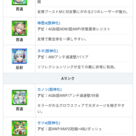
縮
貫通
友情ブーストMと対反撃にがのる2つのレーザーが強力。
神農α(獣神化)
アビ：
AGB/超ADW/超AWP/状態異常レジスト
友情で敵全体を一掃しやすい。
貫通
ネオ(獣神化)
アビ：
AM/アンチ減速壁/バリア
リフレクションリングが全ての敵に非常に有効。
反射
Aランク
カノン(獣神化)
アビ：
AGB/超AWP/アンチ減速壁/対弱
キラーがのるグロウスフィアで大ダメージを稼ぎやす
貫通
い。
モツα(獣神化)
アビ：
超AWP/AM/SS短縮+ABL/ダッシュ