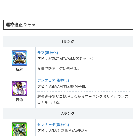
運枠適正キャラ
Sランク
サマ(獣神化)
アビ：
AGB/超ADW/AM/SSチャージ
友情で敵を一気に倒せる。
反射
アンフェア(獣神化)
アビ：
MSM/AM/対幻妖M+ABL
超強跳弾でザコ処理しながらマーキングミサイルでボス
貫通
火力を出せる。
Aランク
セレナーデ(獣神化)
アビ：
MSM/対鉱物M+AWP/AM