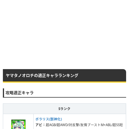
ヤマタノオロチの適正キャラランキング
攻略適正キャラ
Sランク
ポラリス(獣神化)
アビ：
超AGB/超AWD/対反撃/友情ブーストM+ABL/超SS短