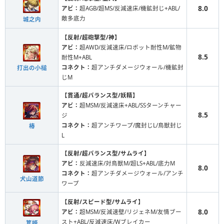
8.0
アビ：
超AGB/超MS/反減速床/機鉱封じ+ABL/
敵多底力
城之内
【反射/超砲撃型/神】
アビ：
超AWD/反減速床/ロボット耐性M/鉱物
8.5
耐性M+ABL
コネクト：
超アンチダメージウォール/機鉱封
打出の小槌
じM
【貫通/超バランス型/妖精】
アビ：
超MSM/反減速床+ABL/SSターンチャー
8.5
ジ
コネクト：
超アンチワープ/魔封じL/鳥獣封じ
椿
L
【反射/超バランス型/サムライ】
アビ：
反減速床/対鳥獣M/超LS+ABL/底力M
8.0
コネクト：
超アンチダメージウォール/アンチ
犬山道節
ワープ
【反射/スピード型/サムライ】
8.0
アビ：
超MSM/反減速壁/リジェネM/友情ブー
スト+ABL/反減速床/Wブレイカー
篤姫