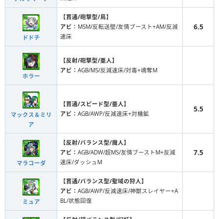
【貫通/砲撃型/鳥】
6.5
アビ：
MSM/反転送壁/友情ブースト+AM/反減
速床
ドドチ
【反射/砲撃型/亜人】
アビ：
AGB/MS/反減速床/対毒+魂奪M
ホラー
【貫通/スピード型/亜人】
5.5
アビ：
AGB/AWP/反減速床+対機鉱
マックス＆ミリ
ア
【反射/バランス型/魔人】
7.5
アビ：
AGB/ADW/超MS/友情ブーストM+反減
速床/ダッシュM
マラコーダ
【貫通/バランス型/聖域の狩人】
アビ：
AGB/AWP/反減速床/神獣スレイヤー+A
BL/状態回復
ミュア