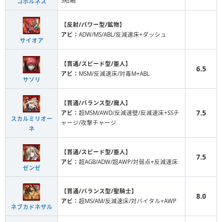
S短縮
コポルネス
【反射/パワー型/鉱物】
アビ：
ADW/MS/ABL/反減速床+ダッシュ
サイオア
【貫通/スピード型/亜人】
6.5
アビ：
MSM/反減速床/対毒M+ABL
サソリ
【貫通/バランス型/魔人】
7.5
アビ：
超MSM/AWD/反減速壁/反減速床+SSチ
スカルミリオー
ャージ/攻撃チャージ
ネ
【貫通/スピード型/亜人】
7.5
アビ：
超AGB/ADW/超AWP/対弱点+反減速床
ゼンゼ
【貫通/バランス型/聖騎士】
8.0
アビ：
超MS/AM/反減速床/対バイタル+AWP
ネブカドネザル