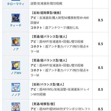
送壁/反減速床/超SS短縮
タローマティ
【反射/超砲撃型/魔族】
アビ：
反減速床/魔人耐性M/魔族耐性M+AM/
8.5
回復M
ティーチ
コネクト：
超アンチワープ/魔封じEL
【貫通/超バランス型/亜人】
アビ：
超AWP/反減速床+回復L/壁SS短縮
8.5
コネクト：
超アンチ重力バリア/飛行/弱点キ
ノア
ラーM
【貫通/超バランス型/亜人】
アビ：
超AWP/反減速床+回復L/壁SS短縮
8.5
コネクト：
超アンチ重力バリア/飛行/弱点キ
ノアMV
ラーM
【反射/バランス型/亜人】
8.5
アビ：
超AW/MSL/反転送壁+反減速床/ドレイ
ンM/SS短縮
ノノア
【貫通/砲撃型/獣】
8.5
アビ：
超AWP/超MSM/対ダウンポジ/対レフト