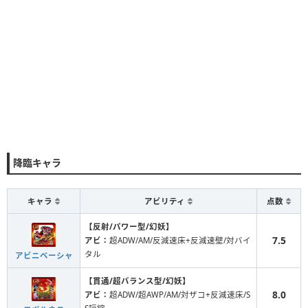
降臨キャラ
キャラ
アビリティ
点数
【反射/パワー型/幻妖】
7.5
アビ：
超ADW/AM/反減速床+反減速壁/対バイ
タル
アビニベーシャ
【貫通/超バランス型/幻妖】
8.0
アビ：
超ADW/超AWP/AM/対ザコ+反減速床/S