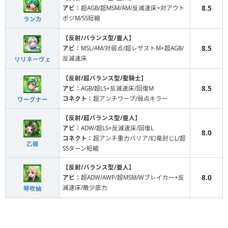
8.5
アビ：
超AGB/超MSM/AM/反減速床+対アウト
ポジM/SS短縮
ランカ
【反射/バランス型/亜人】
8.5
アビ：
MSL/AM/対弱点/超レザストM+超AGB/
反減速床
リリネーヴェ
【反射/超バランス型/聖騎士】
8.5
アビ：
AGB/超LS+反減速床/回復M
コネクト：
超アンチワープ/弱点キラー
ワーグナー
【反射/超バランス型/亜人】
アビ：
ADW/超LS+反減速床/回復L
8.0
コネクト：
超アンチ重力バリア/幻竜封じL/超
乙姫
SSターン短縮
【反射/バランス型/亜人】
8.0
アビ：
超ADW/AWP/超MSM/Wブレイカー+反
減速床/敵少底力
琴吹紬