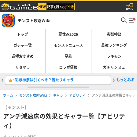
モンスト攻略Wiki
トップ
夏休み2026
彩獣神祭
ガチャ一覧
モンストニュース
最強ランキング
運極おすすめ
星墓
ラキモン
リセマラ
コラボ情報
ガチャシミュ
彩獣神祭は引くべき？当たりキャラ
もっとみる
最強キャラ
1
2
ホーム
モンスト攻略Wiki
キャラ
アビリティ
アンチ減速床の効果とキャラ
【モンスト】
アンチ減速床の効果とキャラ一覧【アビリテ
ィ】