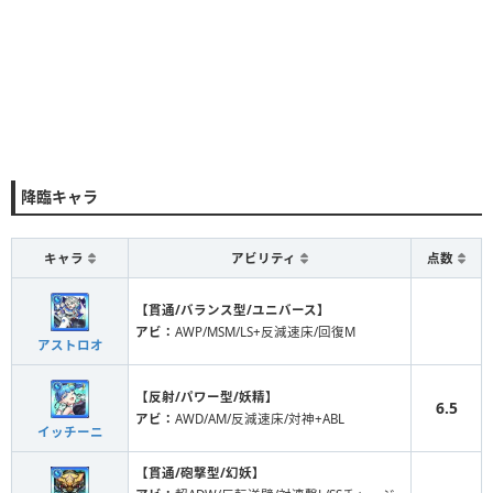
降臨キャラ
キャラ
アビリティ
点数
【貫通/バランス型/ユニバース】
アビ：
AWP/MSM/LS+反減速床/回復M
アストロオ
【反射/パワー型/妖精】
6.5
アビ：
AWD/AM/反減速床/対神+ABL
イッチーニ
【貫通/砲撃型/幻妖】