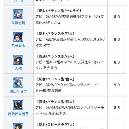
ムーα
【反射/バランス型/サムライ】
8.0
アビ：
超AGB/AM/反転送壁/対アウトポジ+反
減速床/ダッシュ
久坂玄瑞
【反射/バランス型/亜人】
9.0
アビ：
ABL/超反減速壁/超反転送壁/反減速床/
対火/対ザコ
乙骨憂太
【貫通/バランス型/亜人】
8.0
アビ：
超AGB/超ADW/MSM/反減速床+対バイ
タル/敵少底力
大佛
【反射/バランス型/亜人】
9.0
アビ：
超AWP/MSL/対弱/ロングスピードモー
ド+ABL/反減速床
山田リョウ
【貫通/バランス型/亜人】
8.5
アビ：
超AGB/超AWP/超LS/ロングバブリーモ
ード+反減速床/対火
炭治郎＆義勇
【反射/スピード型/亜人】