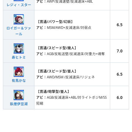
アビ：
AWP/反減速壁/反減速床+ABL
レジィ・スター
【貫通/パワー型/幻妖】
6.5
アビ：
MSM/AWD+反減速床/対弱点
ロイガー＆ツァ
ール
【貫通/スピード型/魔人】
7.0
アビ：
AGB/反転送壁/反減速床/対重力+魂奪
寿ヒトミ
【貫通/スピード型/亜人】
6.5
アビ：
AWD/MSM /反減速床/リジェネ
有馬かな
【貫通/砲撃型/亜人】
6.0
アビ：
AGB/反減速床+ABL/対ライトポジM/SS
短縮
臥煙伊豆湖