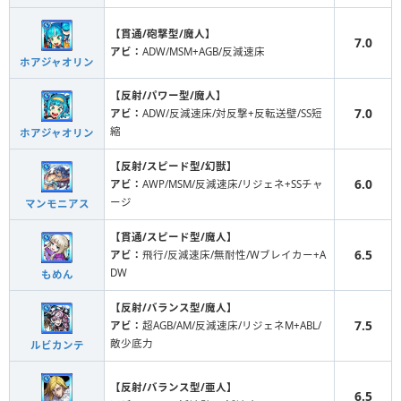
【貫通/砲撃型/魔人】
7.0
アビ：
ADW/MSM+AGB/反減速床
ホアジャオリン
【反射/パワー型/魔人】
7.0
アビ：
ADW/反減速床/対反撃+反転送壁/SS短
縮
ホアジャオリン
【反射/スピード型/幻獣】
6.0
アビ：
AWP/MSM/反減速床/リジェネ+SSチャ
ージ
マンモニアス
【貫通/スピード型/魔人】
6.5
アビ：
飛行/反減速床/無耐性/Wブレイカー+A
DW
もめん
【反射/バランス型/魔人】
7.5
アビ：
超AGB/AM/反減速床/リジェネM+ABL/
敵少底力
ルビカンテ
【反射/バランス型/亜人】
6.5