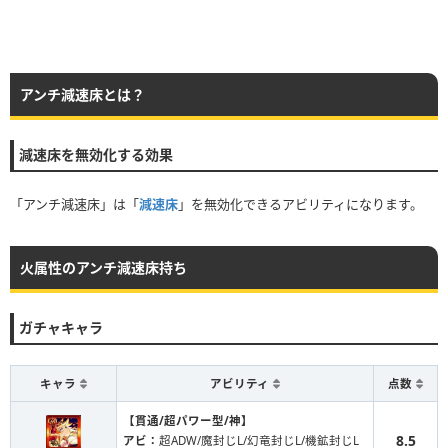
アンチ減速床とは？
減速床を無効化する効果
「アンチ減速床」は「
減速床
」を無効化できるアビリティになります。
火属性のアンチ減速床持ち
ガチャキャラ
キャラ
アビリティ
点数
【貫通/超パワー型/神】
8.5
アビ：
超ADW/魔封じL/幻竜封じL/機鉱封じL