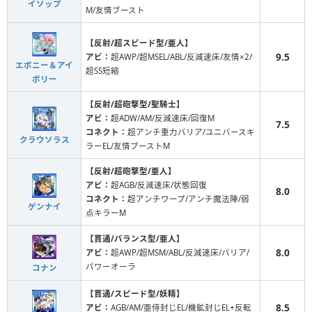
イソップ
M/友情ブースト
【反射/超スピード型/亜人】
9.5
アビ：
超AWP/超MSEL/ABL/反減速床/友情×2/
エボニー＆アイ
超SS短縮
ボリー
【反射/超砲撃型/聖騎士】
アビ：
超ADW/AM/反減速床/回復M
7.5
コネクト：
超アンチ重力バリア/ユニバースキ
クラウソラス
ラーEL/友情ブーストM
【反射/超砲撃型/亜人】
アビ：
超AGB/反減速床/状態回復
8.0
コネクト：
超アンチワープ/アンチ魔法陣/弱
ゲンナイ
点キラーM
【貫通/バランス型/亜人】
8.0
アビ：
超AWP/超MSM/ABL/反減速床/バリア/
パワーオーラ
コナン
【貫通/スピード型/妖精】
8.5
アビ：
AGB/AM/亜侍封じEL/機鉱封じEL+反転