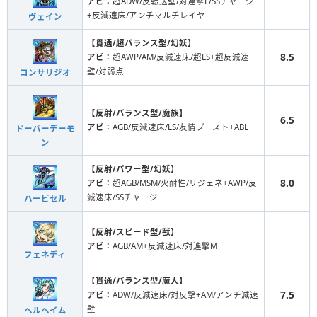
アビ：
超ADW/反転送壁/対連撃L/SSチャージ
+反減速床/アンチマルチレイヤ
ヴェイン
【貫通/超バランス型/幻妖】
8.5
アビ：
超AWP/AM/反減速床/超LS+超反減速
壁/対弱点
コンサリジオ
【反射/バランス型/魔族】
6.5
アビ：
AGB/反減速床/LS/友情ブースト+ABL
ドーバーデーモ
ン
【反射/パワー型/幻妖】
8.0
アビ：
超AGB/MSM/火耐性/リジェネ+AWP/反
減速床/SSチャージ
ハービセル
【反射/スピード型/獣】
アビ：
AGB/AM+反減速床/対連撃M
フェネディ
【貫通/バランス型/魔人】
7.5
アビ：
ADW/反減速床/対反撃+AM/アンチ減速
壁
ヘルヘイム