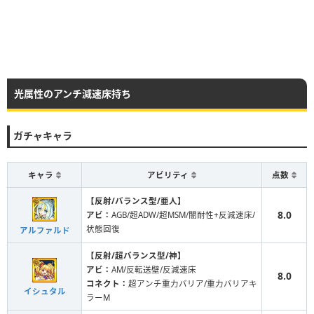
光属性のアンチ減速床持ち
ガチャキャラ
キャラ
アビリティ
点数
【反射/バランス型/亜人】
8.0
アビ：
AGB/超ADW/超MSM/闇耐性+反減速床/
状態回復
アルファルド
【反射/超バランス型/神】
アビ：
AM/反転送壁/反減速床
8.0
コネクト：
超アンチ重力バリア/重力バリアキ
イシュタル
ラーM