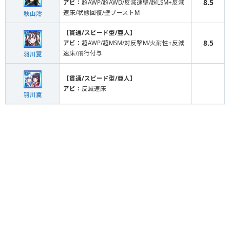
8.5
アビ：
超AWP/超AWD/反減速壁/超LSM+反減
速床/状態回復/壁ブーストM
秋山澪
【貫通/スピード型/亜人】
8.5
アビ：
超AWP/超MSM/対反撃M/火耐性+反減
速床/飛行付与
羽川翼
【貫通/スピード型/亜人】
アビ：
反減速床
羽川翼