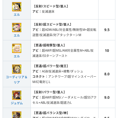
【反射/スピード型/亜人】
アビ：
反減速床
エル
【反射/超スピード型/亜人】
9.5
アビ：
超ADW/ABL/対全属性/無耐性M+超反転
送壁/反減速床/対アタックターンM
エル
【貫通/超砲撃型/亜人】
10
アビ：
超AWP/超MSL/AM対全属性M+ABL/反
減速床/SSターンブースト
エル
【貫通/超パワー型/魔王】
アビ：
AGB/反減速床+魂奪/ダッシュ
8.0
コネクト：
アンチワープ/超マインスイーパー
コーディリア＆
M/幻竜封じL
リア
【反射/パワー型/亜人】
9.0
アビ：
超AWP/超MS/ノーダメヒール/超SSアク
セル+ABL/反減速床/超底力L
ジュゲム
【貫通/超バランス型/神】