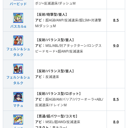
ポジ+反減速床/ダッシュM
バービッド
【反射/砲撃型/亜人】
8.5
アビ：
超AGB/AWP/反減速床/超LSM+対連撃
M/ダッシュM
パスカルα
【反射/バランス型/亜人】
9.0
アビ：
MSL/ABL/対アタックターン/ロングス
フェルン＆シュ
ピードモード+超AWP/反減速床
タルク
【反射/バランス型/亜人】
アビ：
反減速床
フェルン＆シュ
タルク
【反射/バランス型/ロボット】
8.5
アビ：
超AGB/AM/バリア/パワーオーラ+ABL/
反減速床/ドレインM
マチュ
【貫通/超パワー型/コスモ】
8.0
アビ：
MSEL/超AWD/反減速床
コネクト：
毒キラーL