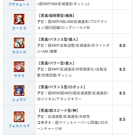
+超AWP/AM/反減速床/ダッシュL
アグナムート
【貫通/超砲撃型/魔族】
アビ：
超AWP/ABL/AM/反減速床/プロテクシ
ョン/超SS短縮/ロングシールドM
カーミラ
【貫通/バランス型/亜人】
8.0
アビ：
超AWP/反転送壁/反減速床/対ライトポ
ジ+AM /魂奪
カストル
【貫通/パワー型/亜人】
8.5
アビ：
超AWP/反減速床/対防御変化+反転送
壁/状態回復/ダッシュ
サクラ
【貫通/バランス型/ロボット】
8.5
アビ：
超MSM/超AWD/超反減速壁/反減速床/
対バイタル/アタックキラー
シュウジ
【貫通/超スピード型/神】
アビ：
反減速壁/反減速床/木耐性
8.5
コネクト：
超マインスイーパーL/回復L/SSタ
フォルトゥナ
ーンチャージM