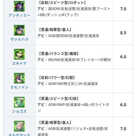
【反射/スピード型/ロボット】
7.0
アビ：
超ADW/反転送壁/反減速床/壁ブースト
+ABL/ダッシュM (ラック)
アンチノミー
【貫通/砲撃型/亜人】
8.5
アビ：
AGB/超MSM/反減速壁/反減速床
ヴァルハラ
【貫通/バランス型/魔族】
6.0
アビ：
MS/AM/反減速床/Wブレイカー+対獣M
エキドナ
【反射/パワー型/幻獣】
アビ：
ADW/AM/神王封じM+反減速床
カモノドン
【貫通/スピード型/幻妖】
6.0
アビ：
ADW/AWP/反減速床+ABL+対ライトポ
ジ
ショゴス
【貫通/砲撃型/亜人】
7.0
アビ：
AGB/反減速壁/リジェネ+反転送壁/反
減速床
チルサマーナ