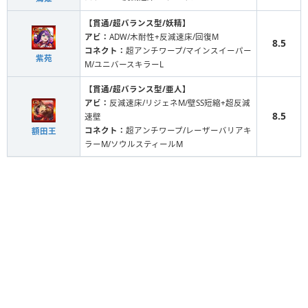
【貫通/超バランス型/妖精】
アビ：
ADW/木耐性+反減速床/回復M
8.5
コネクト：
超アンチワープ/マインスイーパー
紫苑
M/ユニバースキラーL
【貫通/超バランス型/亜人】
アビ：
反減速床/リジェネM/壁SS短縮+超反減
8.5
速壁
コネクト：
超アンチワープ/レーザーバリアキ
額田王
ラーM/ソウルスティールM