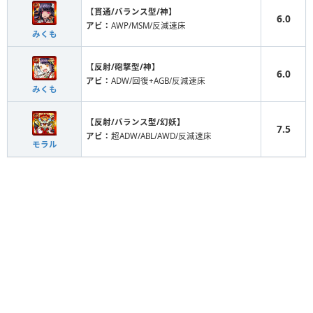
【貫通/バランス型/神】
6.0
アビ：
AWP/MSM/反減速床
みくも
【反射/砲撃型/神】
6.0
アビ：
ADW/回復+AGB/反減速床
みくも
【反射/バランス型/幻妖】
7.5
アビ：
超ADW/ABL/AWD/反減速床
モラル