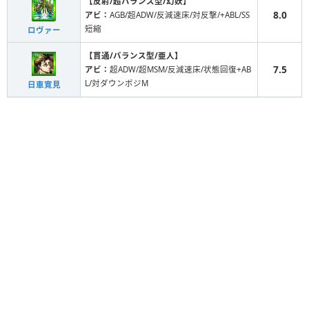
【反射/超バランス型/幻妖】
8.0
アビ：
AGB/超ADW/反減速床/対反撃/+ABL/SS
短縮
ロヴァー
【貫通/バランス型/亜人】
7.5
アビ：
超ADW/超MSM/反減速床/状態回復+AB
L/対ダウンポジM
日車寛見