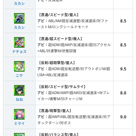
カカシ
【貫通/スピード型/亜人】
8.5
アビ：
ABL/AM/超反減速壁/反減速床/対ファ
ーストM/ロングシールドモード
カカシ
【貫通/超スピード型/魔人】
8.5
アビ：
超ADW/超AWP/反減速床/超SSアクセル
+ABL/対連撃M/状態回復
ナチョス
【反射/超砲撃型/亜人】
9.5
アビ：
超ADW/超反転送壁/対アウトポジM/超
LSM+ABL/反減速床
ニケ
【反射/スピード型/サムライ】
8.0
アビ：
超ADW/AWP/超AWD/反減速床+Wブレ
イカー/魂奪M/SSチャージM
ねね
【貫通/砲撃型/亜人】
9.0
アビ：
超AWP/ABL/超反転送壁/反減速床/対ア
タックターン/対ボス
ミライ
【反射/バランス型/亜人】