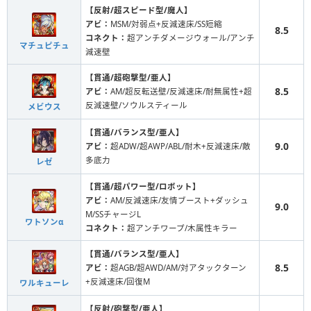
【反射/超スピード型/魔人】
アビ：
MSM/対弱点+反減速床/SS短縮
8.5
コネクト：
超アンチダメージウォール/アンチ
マチュピチュ
減速壁
【貫通/超砲撃型/亜人】
8.5
アビ：
AM/超反転送壁/反減速床/耐無属性+超
反減速壁/ソウルスティール
メビウス
【貫通/バランス型/亜人】
9.0
アビ：
超ADW/超AWP/ABL/耐木+反減速床/敵
多底力
レゼ
【貫通/超パワー型/ロボット】
アビ：
AM/反減速床/友情ブースト+ダッシュ
9.0
M/SSチャージL
ワトソンα
コネクト：
超アンチワープ/木属性キラー
【貫通/バランス型/亜人】
8.5
アビ：
超AGB/超AWD/AM/対アタックターン
+反減速床/回復M
ワルキューレ
【反射/砲撃型/亜人】