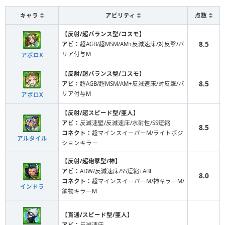
キャラ
アビリティ
点数
【反射/超バランス型/コスモ】
8.5
アビ：
超AGB/超MSM/AM+反減速床/対反撃/バ
リア付与M
アポロX
【反射/超バランス型/コスモ】
8.5
アビ：
超AGB/超MSM/AM+反減速床/対反撃/バ
リア付与M
アポロX
【反射/超スピード型/亜人】
アビ：
反減速壁/反減速床/水耐性/SS短縮
8.5
コネクト：
超マインスイーパーM/ライトポジ
アルタイル
ションキラー
【反射/超砲撃型/神】
アビ：
ADW/反減速床/SS短縮+ABL
8.0
コネクト：
超マインスイーパーM/神キラーM/
インドラ
鉱物キラーM
【貫通/スピード型/亜人】
アビ：
反減速床