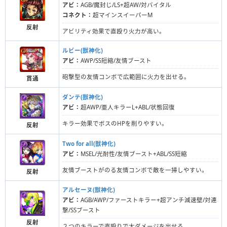
アビ：
AGB/魔封じ/LS+超AW/対バイタル
コネクト：
超マインスイーパーM
反射
アビリティ効果で直殴り火力が高い。
ルビー(獣神化)
アビ：
AWP/SS短縮/友情ブースト
砲撃型の友情コンボで広範囲に火力を出せる。
貫通
ダンテ(獣神化)
アビ：
超AWP/亜人キラーL+ABL/状態回復
キラー効果でボスのHPを削りやすい。
反射
Two for all(獣神化)
アビ：
MSEL/光耐性/友情ブースト+ABL/SS短縮
友情ブーストがのる友情コンボで敵を一掃しやすい。
反射
アルセーヌ(獣神化)
アビ：
AGB/AWP/ファーストキラー+超アンチ減速壁/対連
撃/SSブースト
反射
２つのキラーで直殴りで大ダメージを出せる。