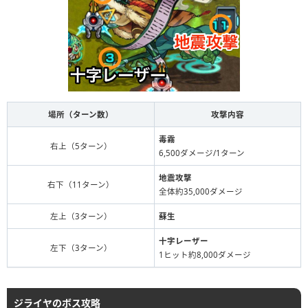
場所（ターン数）
攻撃内容
毒霧
右上（5ターン）
6,500ダメージ/1ターン
地震攻撃
右下（11ターン）
全体約35,000ダメージ
左上（3ターン）
蘇生
十字レーザー
左下（3ターン）
1ヒット約8,000ダメージ
ジライヤのボス攻略