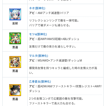
ネオ(獣神化)
アビ：
AM/アンチ減速壁/バリア
リフレクションリングで敵を一掃可能。
反射
バリアで被ダメージも減らせる。
モツα(獣神化)
アビ：
超AWP/AM/SS短縮+ABL/ダッシュ
友情だけで敵の体力を減らしやすい。
貫通
マルタ(獣神化)
アビ：
MS/AWD+アンチ減速壁/ダッシュM
爆発持友情を持つキャラと編成した時の友情火力が高
貫通
い。
乙骨憂太(獣神化)
アビ：
超ADW/AM/ファーストキラー/状態レジスト+AWP/
ダッシュ
2つの友情コンボで広範囲の敵を攻撃可能。
貫通
ファーストキラーで高火力も出せる。