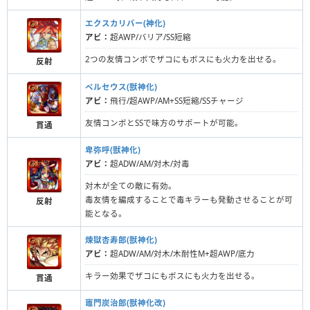
エクスカリバー(神化)
アビ：
超AWP/バリア/SS短縮
2つの友情コンボでザコにもボスにも火力を出せる。
反射
ペルセウス(獣神化)
アビ：
飛行/超AWP/AM+SS短縮/SSチャージ
友情コンボとSSで味方のサポートが可能。
貫通
卑弥呼(獣神化)
アビ：
超ADW/AM/対木/対毒
対木が全ての敵に有効。
毒友情を編成することで毒キラーも発動させることが可
反射
能となる。
煉獄杏寿郎(獣神化)
アビ：
超ADW/AM/対木/木耐性M+超AWP/底力
キラー効果でザコにもボスにも火力を出せる。
貫通
竈門炭治郎(獣神化改)