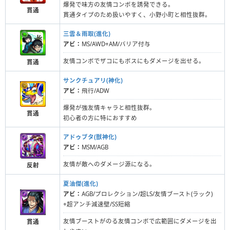
爆発で味方の友情コンボを誘発できる。
貫通
貫通タイプのため扱いやすく、小野小町と相性抜群。
三雲＆雨取(進化)
アビ：
MS/AWD+AM/バリア付与
友情コンボでザコにもボスにもダメージを出せる。
貫通
サンクチュアリ(神化)
アビ：
飛行/ADW
爆発が強友情キャラと相性抜群。
貫通
初心者の方に特におすすめ
アドゥブタ(獣神化)
アビ：
MSM/AGB
友情が敵へのダメージ源になる。
反射
夏油傑(進化)
アビ：
AGB/プロレクション/超LS/友情ブースト(ラック)
+超アンチ減速壁/SS短縮
友情ブーストがのる友情コンボで広範囲にダメージを出
貫通