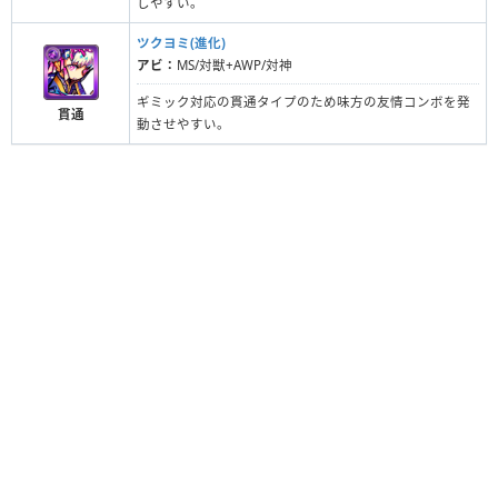
しやすい。
ツクヨミ(進化)
アビ：
MS/対獣+AWP/対神
ギミック対応の貫通タイプのため味方の友情コンボを発
貫通
動させやすい。