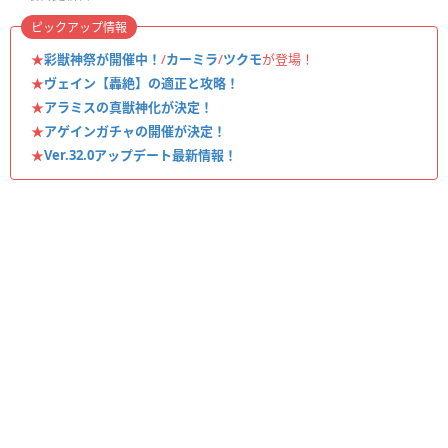
ピックアップ情報
★
彩獣神祭が開催中！
/
カーミラ
/
ツクモ
が登場！
★
ヴェイン【轟絶】の適正と攻略！
★
アラミスの真獣神化が決定！
★
アゲインガチャの開催が決定！
★
Ver.32.0アップデート最新情報！