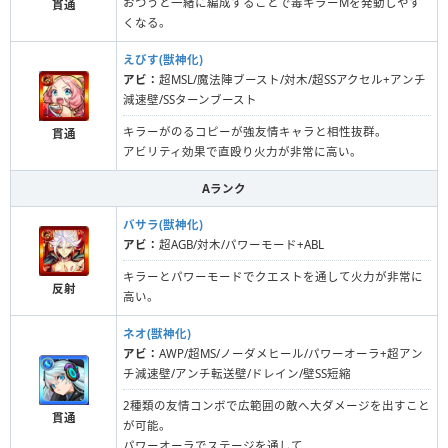
おつうと一緒に編成することで毒キラーMを発動しやす
貫通
くなる。
えびす(獣神化)
アビ：
超MSL/魔法陣ブースト/対木/超SSアクセル+アンチ
減速壁/SSターンブースト
キラーがのるコピーが強友情キャラと相性抜群。
貫通
アビリティ効果で直殴り火力が非常に高い。
Aランク
バサラ(獣神化)
アビ：
超AGB/対木/パワーモード+ABL
キラーとパワーモードでクエストを通して火力が非常に
反射
高い。
ネオ(獣神化)
アビ：
AWP/超MS/ノーダメヒール/パワーオーラ+超アン
チ減速壁/アンチ転送壁/ドレイン/壁SS短縮
2種類の友情コンボで広範囲の敵へ大ダメージを出すこと
貫通
が可能。
パワーオーラでステージを通して