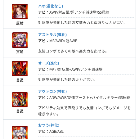
ハオ(進化なし)
アビ：
AWP/対反撃/超アンチ減速壁/SS短縮
対反撃が発動した時の友情火力と直殴り火力が高い。
反射
アストラル(進化)
アビ：
MS/AWD+超AWP
友情コンボで多くの敵へ高火力を出せる。
貫通
オーズ(進化)
アビ：
飛行/対反撃+AWP/アンチ減速壁
対反撃が発動した時の火力が高い。
貫通
アヴァロン(神化)
アビ：
ADW/AWP/友情ブースト+バイタルキラー/SS短縮
アビリティ効果で直殴りでも友情コンボでもダメージを
貫通
稼ぎやすい。
おつう(神化)
アビ：
AGB/ABL