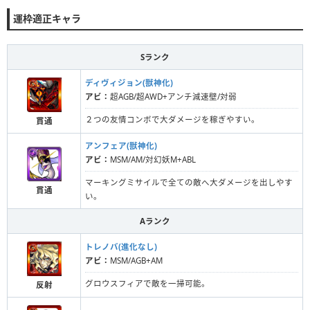
運枠適正キャラ
Sランク
ディヴィジョン(獣神化)
アビ：
超AGB/超AWD+アンチ減速壁/対弱
２つの友情コンボで大ダメージを稼ぎやすい。
貫通
アンフェア(獣神化)
アビ：
MSM/AM/対幻妖M+ABL
マーキングミサイルで全ての敵へ大ダメージを出しやす
貫通
い。
Aランク
トレノバ(進化なし)
アビ：
MSM/AGB+AM
グロウスフィアで敵を一掃可能。
反射