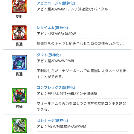
アビニベーシャ(獣神化)
アビ：
超ADW/AM+アンチ減速壁/対バイタル
反射
レクイエム(獣神化)
アビ：
回復/AGB+超ADW
爆発持ちのキャラと組み合わせた時の友情火力が高い。
貫通
ダウト(獣神化)
アビ：
超ADW/AWP/ABL
不利属性だがエナジーボールで広範囲に大ダメージを出
貫通
すことができる。
コンプレックス(獣神化)
アビ：
飛行/水耐性+ABL/アンチ減速壁
ウォールボムで火力を出しつつ味方の友情コンボを誘発
貫通
できる。
セレナーデ(獣神化)
アビ：
MSM/対鉱物M+AWP/AM