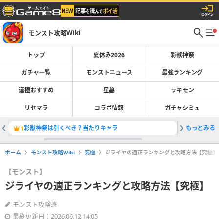
モンスト攻略Wiki
トップ
夏休み2026
彩獣神祭
ガチャ一覧
モンストニュース
最強ランキング
運極おすすめ
星墓
ラキモン
リセマラ
コラボ情報
ガチャシミュ
彩獣神祭は引くべき？当たりキャラ
もっとみる
最強キャラ
1
2
ホーム
モンスト攻略Wiki
究極
ジライヤの適正ランキングと攻略方法【究極】
【モンスト】
ジライヤの適正ランキングと攻略方法【究極】
モンスト攻略班
最終更新日：2026.06.12 14:05