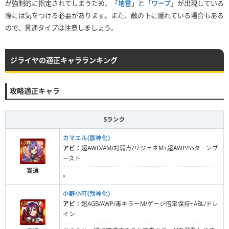
が強制的に指定されてしまうため、「
地雷
」と「
ワープ
」が出現している
際には気をつける必要があります。また、敵の下に隠れている場合もある
ので、貫通タイプは注意しましょう。
ジライヤの適正キャラランキング
攻略適正キャラ
Sランク
カマエル(獣神化)
アビ：
超AWD/AM/対弱点/リジェネM+超AWP/SSターンブ
ースト
貫通
。
小野小町(獣神化)
アビ：
超AGB/AWP/毒キラーM/ゲージ倍率保持+ABL/ドレ
イン