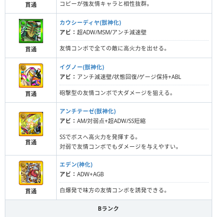
コピーが強友情キャラと相性抜群。
貫通
カウシーディヤ(獣神化)
アビ：
超ADW/MSM/アンチ減速壁
友情コンボで全ての敵に高火力を出せる。
貫通
イグノー(獣神化)
アビ：
アンチ減速壁/状態回復/ゲージ保持+ABL
砲撃型の友情コンボで大ダメージを狙える。
貫通
アンチテーゼ(獣神化)
アビ：
AM/対弱点+超ADW/SS短縮
SSでボスへ高火力を発揮する。
貫通
対弱で友情コンボでもダメージを与えやすい。
エデン(神化)
アビ：
ADW+AGB
白爆発で味方の友情コンボを誘発できる。
貫通
Bランク