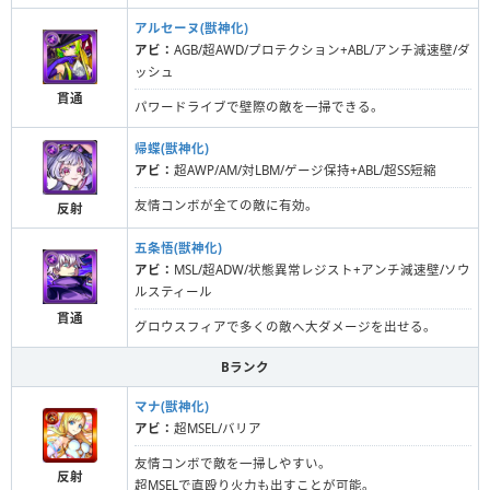
アルセーヌ(獣神化)
アビ：
AGB/超AWD/プロテクション+ABL/アンチ減速壁/ダ
ッシュ
貫通
パワードライブで壁際の敵を一掃できる。
帰蝶(獣神化)
アビ：
超AWP/AM/対LBM/ゲージ保持+ABL/超SS短縮
友情コンボが全ての敵に有効。
反射
五条悟(獣神化)
アビ：
MSL/超ADW/状態異常レジスト+アンチ減速壁/ソウ
ルスティール
貫通
グロウスフィアで多くの敵へ大ダメージを出せる。
Bランク
マナ(獣神化)
アビ：
超MSEL/バリア
友情コンボで敵を一掃しやすい。
反射
超MSELで直殴り火力も出すことが可能。