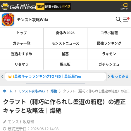
モンスト攻略Wiki
トップ
夏休み2026
コラボ情報
ガチャ一覧
モンストニュース
最強ランキング
運極おすすめ
星墓
ラキモン
リセマラ
掲示板
ガチャシミュ
最強キャラランキングTOP30｜最新版Tier
もっとみる
1
2
ホーム
モンスト攻略Wiki
爆絶
クラフト（精巧に作られし盤遊の箱庭）の適正
クラフト（精巧に作られし盤遊の箱庭）の適正
キャラと攻略法｜爆絶
モンスト攻略班
最終更新日：2026.06.12 14:08