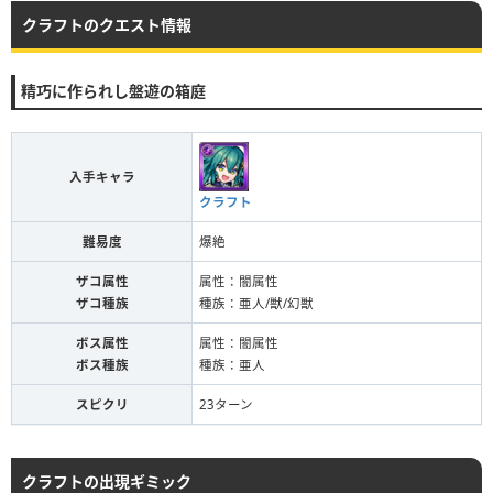
クラフトのクエスト情報
精巧に作られし盤遊の箱庭
入手キャラ
クラフト
難易度
爆絶
ザコ属性
属性：闇属性
ザコ種族
種族：亜人/獣/幻獣
ボス属性
属性：闇属性
ボス種族
種族：亜人
スピクリ
23ターン
クラフトの出現ギミック