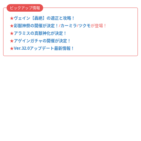
ピックアップ情報
★
ヴェイン【轟絶】の適正と攻略！
★
彩獣神祭の開催が決定！
/
カーミラ
/
ツクモ
が登場！
★
アラミスの真獣神化が決定！
★
アゲインガチャの開催が決定！
★
Ver.32.0アップデート最新情報！