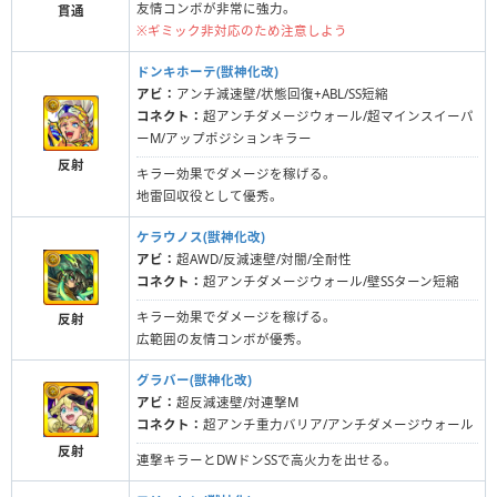
友情コンボが非常に強力。
貫通
※ギミック非対応のため注意しよう
ドンキホーテ(獣神化改)
アビ：
アンチ減速壁/状態回復+ABL/SS短縮
コネクト：
超アンチダメージウォール/超マインスイーパ
ーM/アップポジションキラー
反射
キラー効果でダメージを稼げる。
地雷回収役として優秀。
ケラウノス(獣神化改)
アビ：
超AWD/反減速壁/対闇/全耐性
コネクト：
超アンチダメージウォール/壁SSターン短縮
キラー効果でダメージを稼げる。
反射
広範囲の友情コンボが優秀。
グラバー(獣神化改)
アビ：
超反減速壁/対連撃M
コネクト：
超アンチ重力バリア/アンチダメージウォール
反射
連撃キラーとDWドンSSで高火力を出せる。