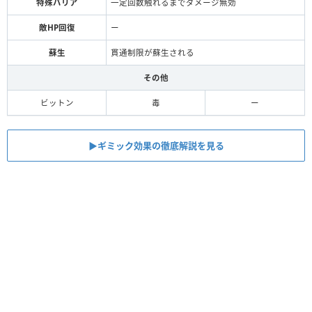
特殊バリア
一定回数触れるまでダメージ無効
敵HP回復
ー
蘇生
貫通制限が蘇生される
その他
ビットン
毒
ー
▶︎ギミック効果の徹底解説を見る