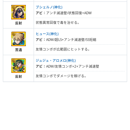
ブシェルノ(神化)
アビ：
アンチ減速壁/状態回復+ADW
状態異常回復で毒を治せる。
反射
ヒュース(神化)
アビ：
ADW/超LS+アンチ減速壁/SS短縮
友情コンボが広範囲にヒットする。
貫通
ジュジュ・アロメロ(神化)
アビ：
ADW/友情コンボ×2+アンチ減速壁
友情コンボでダメージを稼げる。
反射