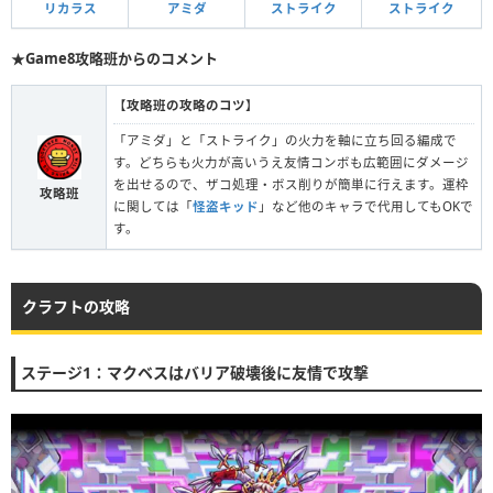
リカラス
アミダ
ストライク
ストライク
★Game8攻略班からのコメント
【
攻略班の攻略のコツ
】
「アミダ」と「ストライク」の火力を軸に立ち回る編成で
す。どちらも火力が高いうえ友情コンボも広範囲にダメージ
を出せるので、ザコ処理・ボス削りが簡単に行えます。運枠
攻略班
に関しては「
怪盗キッド
」など他のキャラで代用してもOKで
す。
クラフトの攻略
ステージ1：マクベスはバリア破壊後に友情で攻撃