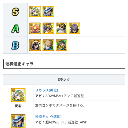
運枠適正キャラ
Sランク
リカラス(神化)
アビ：
ADW/MSM+アンチ減速壁
友情コンボでダメージを稼げる。
反射
怪盗キッド(進化)
アビ：
超ADW/アンチ減速壁+AWP