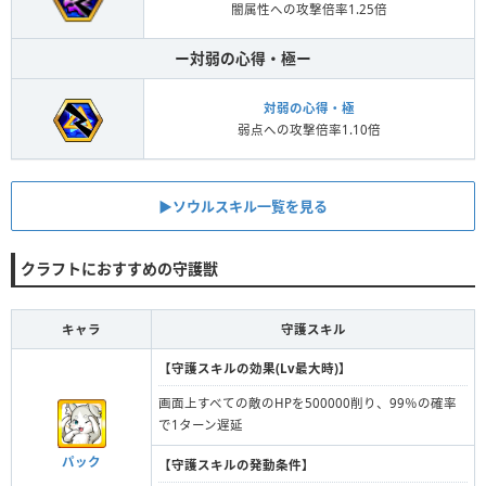
闇属性への攻撃倍率1.25倍
ー対弱の心得・極ー
対弱の心得・極
弱点への攻撃倍率1.10倍
▶ソウルスキル一覧を見る
クラフトにおすすめの守護獣
キャラ
守護スキル
【守護スキルの効果(Lv最大時)】
画面上すべての敵のHPを500000削り、99％の確率
で1ターン遅延
パック
【守護スキルの発動条件】