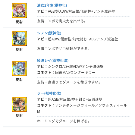
浦女2年生(獣神化)
アビ：
AGB/超ADW/対反撃/無耐性+アンチ減速壁
友情コンボで高火力を出せる。
反射
シノン(獣神化)
アビ：
超ADW/闇耐性/幻竜封じ+ABL/アンチ減速壁
友情コンボでザコ処理ができる。
反射
綾波レイ(獣神化改)
アビ：
シンクロ/LS+超ADW/アンチ減速壁
コネクト：
回復M/カウンターキラー
反射
友情・直殴りでダメージを稼ぎやすい。
ラー(獣神化改)
アビ：
超AGB/対反撃/神王封じ+反減速壁
コネクト：
アンチダメージウォール／ソウルスティール
M
反射
ホーミングでダメージを稼げる。