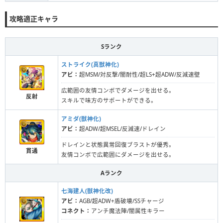
攻略適正キャラ
Sランク
ストライク(真獣神化)
アビ：
超MSM/対反撃/闇耐性/超LS+超ADW/反減速壁
広範囲の友情コンボでダメージを出せる。
反射
スキルで味方のサポートができる。
アミダ(獣神化)
アビ：
超ADW/超MSEL/反減速/ドレイン
ドレインと状態異常回復ブラストが優秀。
貫通
友情コンボで広範囲にダメージを出せる。
Aランク
七海建人(獣神化改)
アビ：
AGB/超ADW+盾破壊/SSチャージ
コネクト：
アンチ魔法陣/闇属性キラー