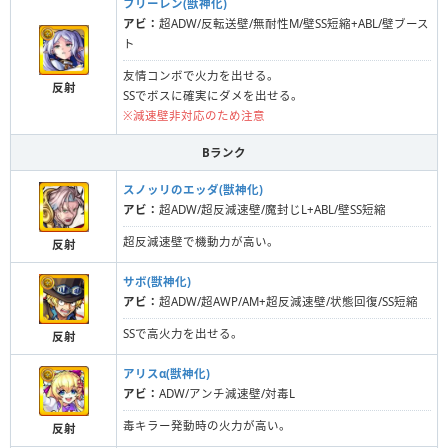
フリーレン(獣神化)
アビ：
超ADW/反転送壁/無耐性M/壁SS短縮+ABL/壁ブース
ト
友情コンボで火力を出せる。
反射
SSでボスに確実にダメを出せる。
※減速壁非対応のため注意
Bランク
スノッリのエッダ(獣神化)
アビ：
超ADW/超反減速壁/魔封じL+ABL/壁SS短縮
超反減速壁で機動力が高い。
反射
サボ(獣神化)
アビ：
超ADW/超AWP/AM+超反減速壁/状態回復/SS短縮
SSで高火力を出せる。
反射
アリスα(獣神化)
アビ：
ADW/アンチ減速壁/対毒L
毒キラー発動時の火力が高い。
反射