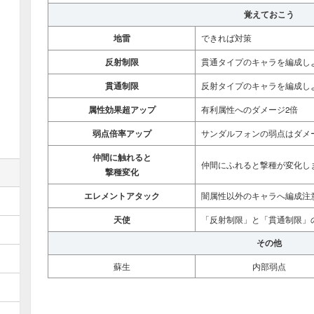
覚えておこう
地雷
できれば対策
反射制限
貫通タイプのキャラを編成し
貫通制限
反射タイプのキャラを編成し
属性効果超アップ
有利属性へのダメージ2倍
弱点倍率アップ
サンダルフォンの弱点はダメ
仲間に触れると
仲間にふれると撃種が変化し
撃種変化
エレメントアタック
闇属性以外のキャラへ編成注
天使
「反射制限」と「貫通制限」
その他
蘇生
内部弱点