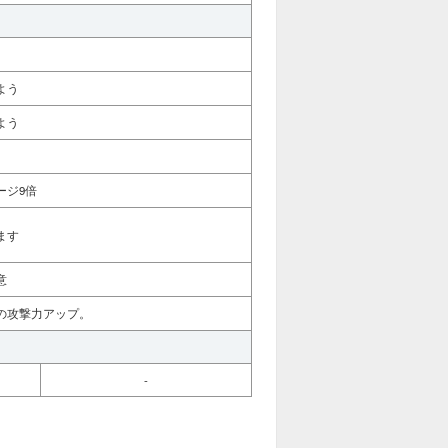
よう
よう
ージ9倍
ます
意
の攻撃力アップ。
-