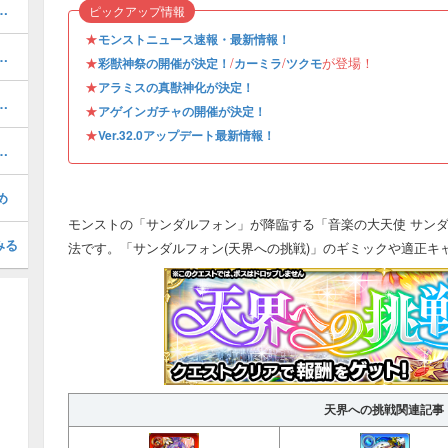
る虚栄／轟絶）の攻略と適正
ピックアップ情報
★
モンストニュース速報・最新情報！
適正クエスト｜どっちがおすすめ？
★
/
/
が登場！
彩獣神祭の開催が決定！
カーミラ
ツクモ
★
アラミスの真獣神化が決定！
えいむ）の評価と適正クエスト
★
アゲインガチャの開催が決定！
★
Ver.32.0アップデート最新情報！
めのわくわくの実｜どっちが強い？
め
モンストの「サンダルフォン」が降臨する「音楽の大天使 サンダ
みる
法です。「サンダルフォン(天界への挑戦)」のギミックや適正キ
天界への挑戦関連記事