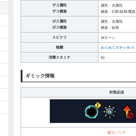
ザコ属性
属性：光属性
ザコ種族
種族：幻獣/妖精/魔族
ボス属性
属性：光属性
ボス種族
種族：妖精
スピクリ
36ターン
報酬
わくわくステッキ×1
消費スタミナ
50
ギミック情報
対策必須
重力バリア