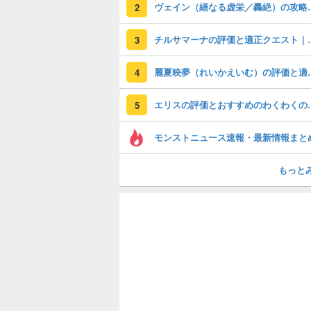
ヴェイン（繕な
2
チルサマーナの評価と
3
麗夏映夢（れいか
4
エリスの評価とおすす
5
モンストニュース速報・最新情報まと
もっと