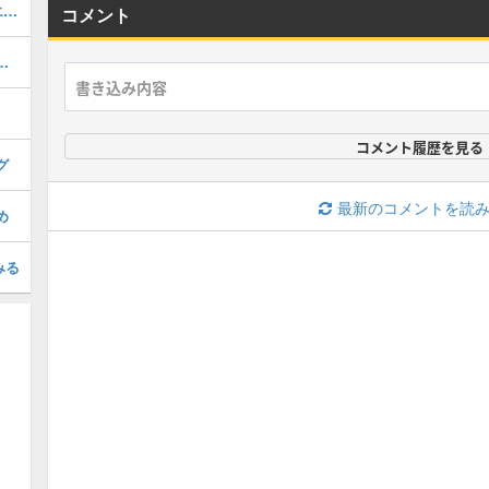
磨千夜姫(まちやひめ)の評価と適正クエスト！
コメント
めのわくわくの実｜どっちが強い？
コメント履歴を見る
グ
最新のコメントを読
め
みる