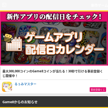
新作ゲーム
最大300,000コインのGame8コインが当たる！30秒で引ける事前登録く
じ開催中！
るぅみマスター
事前登録くじ
Game8からのお知らせ