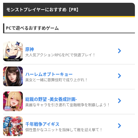
モンストプレイヤーにおすすめ【PR】
PCで遊べるおすすめゲーム
原神
大人気アクションRPGをPCで快適プレイ！
ハーレムオブトーキョー
美女と一緒に歌舞伎町で成り上がれ！
総裁の野望 -美女養成計画-
美麗なキャラを引き連れて金融戦争を制覇しよう！
千年戦争アイギス
個性豊かなユニットを指揮して敵を迎え撃て！